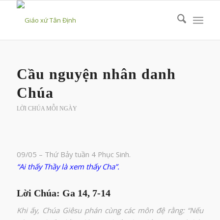
Cầu nguyện nhân danh
Chúa
LỜI CHÚA MỖI NGÀY
09/05 – Thứ Bảy tuần 4 Phục Sinh.
“Ai thấy Thầy là xem thấy Cha”.
Lời Chúa: Ga 14, 7-14
Khi ấy, Chúa Giêsu phán cùng các môn đệ rằng: “Nếu