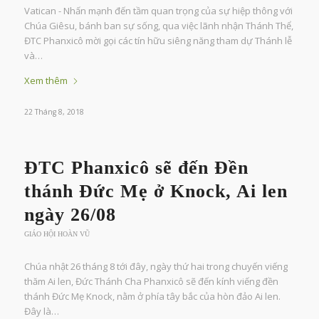
Vatican - Nhấn mạnh đến tầm quan trọng của sự hiệp thông với
Chúa Giêsu, bánh ban sự sống, qua việc lãnh nhận Thánh Thể,
ĐTC Phanxicô mời gọi các tín hữu siêng năng tham dự Thánh lễ
và…
Xem thêm
22 Tháng 8, 2018
ĐTC Phanxicô sẽ đến Đền
thánh Đức Mẹ ở Knock, Ai len
ngày 26/08
GIÁO HỘI HOÀN VŨ
Chúa nhật 26 tháng 8 tới đây, ngày thứ hai trong chuyến viếng
thăm Ai len, Đức Thánh Cha Phanxicô sẽ đến kính viếng đền
thánh Đức Mẹ Knock, nằm ở phía tây bắc của hòn đảo Ai len.
Đây là…