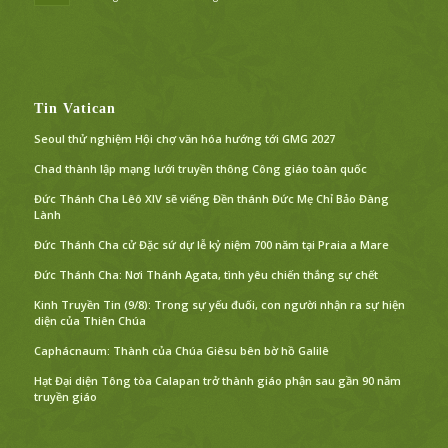
Tin Vatican
Seoul thử nghiệm Hội chợ văn hóa hướng tới GMG 2027
Chad thành lập mạng lưới truyền thông Công giáo toàn quốc
Đức Thánh Cha Lêô XIV sẽ viếng Đền thánh Đức Mẹ Chỉ Bảo Đàng
Lành
Đức Thánh Cha cử Đặc sứ dự lễ kỷ niệm 700 năm tại Praia a Mare
Đức Thánh Cha: Nơi Thánh Agata, tình yêu chiến thắng sự chết
Kinh Truyền Tin (9/8): Trong sự yếu đuối, con người nhận ra sự hiện
diện của Thiên Chúa
Caphácnaum: Thành của Chúa Giêsu bên bờ hồ Galilê
Hạt Đại diện Tông tòa Calapan trở thành giáo phận sau gần 90 năm
truyền giáo