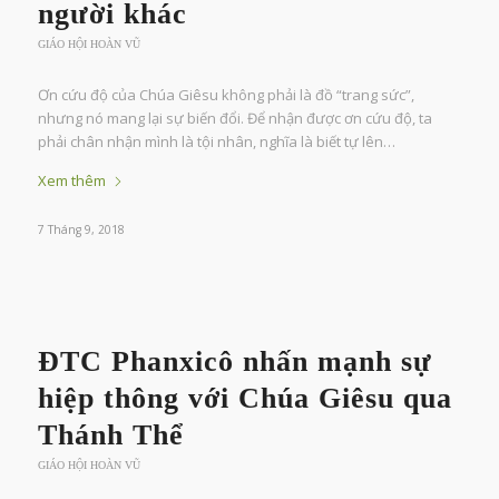
người khác
GIÁO HỘI HOÀN VŨ
Ơn cứu độ của Chúa Giêsu không phải là đồ “trang sức”,
nhưng nó mang lại sự biến đổi. Để nhận được ơn cứu độ, ta
phải chân nhận mình là tội nhân, nghĩa là biết tự lên…
Xem thêm
7 Tháng 9, 2018
ĐTC Phanxicô nhấn mạnh sự
hiệp thông với Chúa Giêsu qua
Thánh Thể
GIÁO HỘI HOÀN VŨ