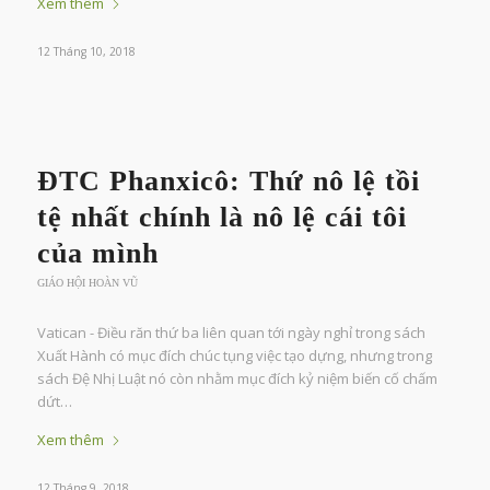
Xem thêm
12 Tháng 10, 2018
ĐTC Phanxicô: Thứ nô lệ tồi
tệ nhất chính là nô lệ cái tôi
của mình
GIÁO HỘI HOÀN VŨ
Vatican - Điều răn thứ ba liên quan tới ngày nghỉ trong sách
Xuất Hành có mục đích chúc tụng việc tạo dựng, nhưng trong
sách Đệ Nhị Luật nó còn nhằm mục đích kỷ niệm biến cố chấm
dứt…
Xem thêm
12 Tháng 9, 2018