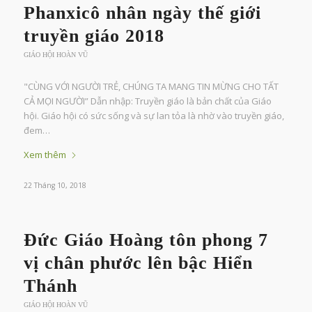
Phanxicô nhân ngày thế giới
truyền giáo 2018
GIÁO HỘI HOÀN VŨ
"CÙNG VỚI NGƯỜI TRẺ, CHÚNG TA MANG TIN MỪNG CHO TẤT
CẢ MỌI NGƯỜI” Dẫn nhập: Truyền giáo là bản chất của Giáo
hội. Giáo hội có sức sống và sự lan tỏa là nhờ vào truyền giáo,
đem…
Xem thêm
22 Tháng 10, 2018
Đức Giáo Hoàng tôn phong 7
vị chân phước lên bậc Hiển
Thánh
GIÁO HỘI HOÀN VŨ