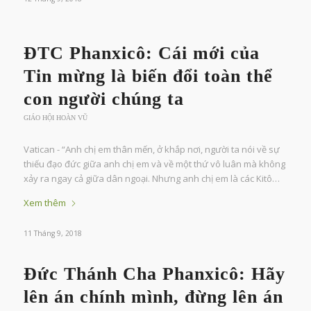
ĐTC Phanxicô: Cái mới của
Tin mừng là biến đổi toàn thể
con người chúng ta
GIÁO HỘI HOÀN VŨ
Vatican - “Anh chị em thân mến, ở khắp nơi, người ta nói về sự
thiếu đạo đức giữa anh chị em và về một thứ vô luân mà không
xảy ra ngay cả giữa dân ngoại. Nhưng anh chị em là các Kitô…
Xem thêm
11 Tháng 9, 2018
Đức Thánh Cha Phanxicô: Hãy
lên án chính mình, đừng lên án