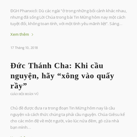
ĐGH Phanxicô: Dù các ngài “ở trong những bối cảnh khác nhau,
nhưng đã sống Lời Chúa trong bài Tin Mừng hôm nay một cách
tuyệt đối, không toan tính, với một tình yêu mãnh liệt”. Sáng…
Xem thêm
17 Tháng 10, 2018
Đức Thánh Cha: Khi cầu
nguyện, hãy “xông vào quấy
rầy”
GIÁO HỘI HOÀN VŨ
Chủ đề được đưa ra trong đoạn Tin Mừng hôm nay là cầu
nguyện và cách thức chúng ta phải cầu nguyện. Chúa Giêsu kể
cho các môn đệ về một người, vào lúc nửa đêm, gõ cửa nhà
bạn mình…