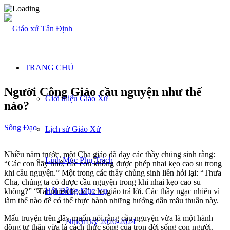
TRANG CHỦ
Người Công Giáo cầu nguyện như thế
Giới thiệu Giáo Xứ
nào?
Sống Đạo
Lịch sử Giáo Xứ
Nhiều năm trước, một Cha giáo đã dạy các thầy chủng sinh rằng:
Linh Mục Phụ Trách
“Các con hãy nhớ, các con không được phép nhai kẹo cao su trong
khi cầu nguyện.” Một trong các thầy chủng sinh liền hỏi lại: “Thưa
Cha, chúng ta có được cầu nguyện trong khi nhai kẹo cao su
Hội Đồng Mục Vụ
không?” “Tất nhiên là có”, cha giáo trả lời. Các thầy ngạc nhiên vì
làm thế nào để có thể thực hành những hướng dẫn mâu thuẫn này.
Mẩu truyện trên đây muốn nói rằng cầu nguyện vừa là một hành
Nhiệm kỳ 2020-2024
động tự thân vừa là cách thức sống của trọn đời sống con người.