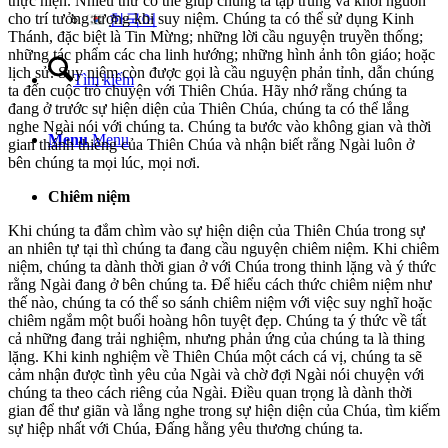
thực hiện. Nhiều thứ có thể giúp chúng ta tập trung và khơi nguồn
cho trí tưởng tượng khi suy niệm. Chúng ta có thể sử dụng Kinh
한국어
Thánh, đặc biệt là Tin Mừng; những lời cầu nguyện truyền thống;
những tác phẩm các cha linh hướng; những hình ảnh tôn giáo; hoặc
lịch sử. Suy niệm còn được gọi là cầu nguyện phản tỉnh, dẫn chúng
Tìm kiếm
ta đến cuộc trò chuyện với Thiên Chúa. Hãy nhớ rằng chúng ta
đang ở trước sự hiện diện của Thiên Chúa, chúng ta có thể lắng
nghe Ngài nói với chúng ta. Chúng ta bước vào không gian và thời
Menu
Menu
gian thánh thiêng của Thiên Chúa và nhận biết rằng Ngài luôn ở
bên chúng ta mọi lúc, mọi nơi.
Chiêm niệm
Khi chúng ta đắm chìm vào sự hiện diện của Thiên Chúa trong sự
an nhiên tự tại thì chúng ta đang cầu nguyện chiêm niệm. Khi chiêm
niệm, chúng ta dành thời gian ở với Chúa trong thinh lặng và ý thức
rằng Ngài đang ở bên chúng ta. Để hiểu cách thức chiêm niệm như
thế nào, chúng ta có thể so sánh chiêm niệm với việc suy nghĩ hoặc
chiêm ngắm một buổi hoàng hôn tuyệt đẹp. Chúng ta ý thức về tất
cả những đang trải nghiệm, nhưng phản ứng của chúng ta là thing
lặng. Khi kinh nghiệm về Thiên Chúa một cách cá vị, chúng ta sẽ
cảm nhận được tình yêu của Ngài và chờ đợi Ngài nói chuyện với
chúng ta theo cách riêng của Ngài. Điều quan trọng là dành thời
gian để thư giãn và lắng nghe trong sự hiện diện của Chúa, tìm kiếm
sự hiệp nhất với Chúa, Đấng hằng yêu thương chúng ta.