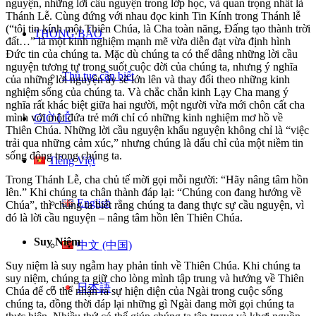
nguyện, những lời cầu nguyện trong lớp học, và quan trọng nhất là
Thánh Lễ. Cùng đứng với nhau đọc kinh Tin Kính trong Thánh lễ
(“tôi tin kính một Thiên Chúa, là Cha toàn năng, Đấng tạo thành trời
THÔNG BÁO
đất…” là một kinh nghiệm mạnh mẽ vừa diễn đạt vừa định hình
Đức tin của chúng ta. Mặc dù chúng ta có thể dâng những lời cầu
nguyện tương tự trong suốt cuộc đời của chúng ta, nhưng ý nghĩa
Thủ tục cần biết
của những lời nguyện ấy sẽ lớn lên và thay đổi theo những kinh
nghiệm sống của chúng ta. Và chắc chắn kinh Lạy Cha mang ý
nghĩa rất khác biệt giữa hai người, một người vừa mới chôn cất cha
mình với một đứa trẻ mới chỉ có những kinh nghiệm mơ hồ về
GIỜ LỄ
Thiên Chúa. Những lời cầu nguyện khẩu nguyện không chỉ là “việc
trải qua những cảm xúc,” nhưng chúng là dấu chỉ của một niềm tin
sống động trong chúng ta.
Tiếng Việt
Trong Thánh Lễ, cha chủ tế mời gọi mỗi người: “Hãy nâng tâm hồn
lên.” Khi chúng ta chân thành đáp lại: “Chúng con đang hướng về
English
Chúa”, thì chúng ta biết rằng chúng ta đang thực sự cầu nguyện, vì
đó là lời cầu nguyện – nâng tâm hồn lên Thiên Chúa.
Suy Niệm
中文 (中国)
Suy niệm là suy ngẫm hay phản tỉnh về Thiên Chúa. Khi chúng ta
suy niệm, chúng ta giữ cho lòng mình tập trung và hướng về Thiên
日本語
Chúa để có thể nhận ra sự hiện diện của Ngài trong cuộc sống
chúng ta, đồng thời đáp lại những gì Ngài đang mời gọi chúng ta