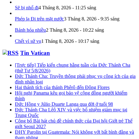
Sẽ bị nhổ đi
4 Tháng 8, 2026 - 11:25 sáng
Phép lạ Đi trên mặt nước
3 Tháng 8, 2026 - 9:35 sáng
Bánh hóa nhiều
2 Tháng 8, 2026 - 10:22 sáng
Chết vì sứ vụ
1 Tháng 8, 2026 - 10:17 sáng
Tin Vatican
[Trực tiếp] Tiếp kiến chung hằng tuần của Đức Thánh Cha
(thứ Tư 5/8/2026)
Đức Thánh Cha: Truyền thông phải phục vụ công ích của gia
đình nhân loại
Hai thánh tích của thánh Phêrô đến Đông Flores
Hội nghị Panama kêu gọi bảo vệ cộng đồng người khiếm
thính
Đức Hồng y Júlio Duarte Langa qua đời ở tuổi 98
Đức Thánh Cha Lêô XIV và việc bổ nhiệm giám mục tại
Trung Quốc
Công bố Bài hát chủ đề chính thức của Đại hội Giới trẻ Thế
giới Seoul 2027
ĐHY Parolin tại Guatemala: Nói không với bất bình đẳng và
tham nhũng