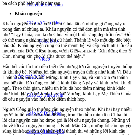
ba cách phổ biến nhất như sau.
Giáo hội Việt Nam
Khẩu nguyện
Giáo xứ Tân Định
Khẩu nguyện là thưa với Thiên Chúa tất cả những gì đang xảy ra
trong tâm trí chúng ta. Khẩu nguyện có thể đơn giản mà tâm tình
như “Lạy Chúa, con tạ ơn Chúa vì một buổi sáng đẹp trời này.” Đó
có thể trang nghiêm như khi cử hành Thánh lễ vào một dịp đặc biệt
Sống Đạo
nào đó. Khẩu nguyện cũng có thể mãnh liệt và cấp bách như lời cầu
nguyện của Đức Giêsu trong vườn Giệt-si-ma-ni: “Xin đừng theo Ý
Con, nhưng xin cho Ý Cha được thể hiện.”
Video
Hầu hết các tín hữu đều biết đến những lời cầu nguyện truyền thống
từ khi thơ bé. Những lời cầu nguyện truyền thống như kinh Vì Dấu
LỚP GIÁO LÝ
Thánh Giá, kinh Kính Mừng, kinh Lạy Cha, và kinh xin ơn thánh
hóa bữa ăn. Đó cũng có thể là kinh Dâng Ngày và kinh trước khi đi
ngủ. Theo thời gian, nhiều tín hữu đã học thêm những kinh khác
như kinh Hãy Nhớ, kinh Lạy Nữ Vương, kinh Lạy Mẹ Thiên Chúa
Giáo Lý Thiếu Nhi
để cầu nguyện vào mỗi thời điểm thích hợp.
Người Công giáo thường cầu nguyện theo nhóm. Khi hai hay nhiều
Giáo Lý Dự Tòng
người tụ họp lại với nhau để dâng trọn tâm hồn mình lên Chúa thì
lời cầu nguyện của họ được gọi là lời cầu nguyện chung. Những ví
dụ về lời cầu nguyện chung là Kinh Mân Côi, những lời cầu nguyện
sùng kính bao gồm cả những bài thánh thi và những lời kinh cầu
Giáo Lý Hôn Nhân