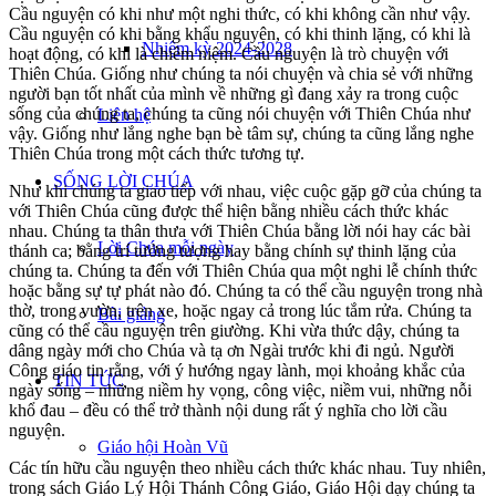
Cầu nguyện có khi như một nghi thức, có khi không cần như vậy.
Cầu nguyện có khi bằng khẩu nguyện, có khi thinh lặng, có khi là
Nhiệm kỳ 2024-2028
hoạt động, có khi là chiêm niệm. Cầu nguyện là trò chuyện với
Thiên Chúa. Giống như chúng ta nói chuyện và chia sẻ với những
người bạn tốt nhất của mình về những gì đang xảy ra trong cuộc
sống của chúng ta, chúng ta cũng nói chuyện với Thiên Chúa như
Liên hệ
vậy. Giống như lắng nghe bạn bè tâm sự, chúng ta cũng lắng nghe
Thiên Chúa trong một cách thức tương tự.
SỐNG LỜI CHÚA
Như khi chúng ta giao tiếp với nhau, việc cuộc gặp gỡ của chúng ta
với Thiên Chúa cũng được thể hiện bằng nhiều cách thức khác
nhau. Chúng ta thân thưa với Thiên Chúa bằng lời nói hay các bài
Lời Chúa mỗi ngày
thánh ca; bằng trí tưởng tượng hay bằng chính sự thinh lặng của
chúng ta. Chúng ta đến với Thiên Chúa qua một nghi lễ chính thức
hoặc bằng sự tự phát nào đó. Chúng ta có thể cầu nguyện trong nhà
thờ, trong vườn, trên xe, hoặc ngay cả trong lúc tắm rửa. Chúng ta
Bài giảng
cũng có thể cầu nguyện trên giường. Khi vừa thức dậy, chúng ta
dâng ngày mới cho Chúa và tạ ơn Ngài trước khi đi ngủ. Người
Công giáo tin rằng, với ý hướng ngay lành, mọi khoảng khắc của
TIN TỨC
ngày sống – những niềm hy vọng, công việc, niềm vui, những nỗi
khổ đau – đều có thể trở thành nội dung rất ý nghĩa cho lời cầu
nguyện.
Giáo hội Hoàn Vũ
Các tín hữu cầu nguyện theo nhiều cách thức khác nhau. Tuy nhiên,
trong sách Giáo Lý Hội Thánh Công Giáo, Giáo Hội dạy chúng ta