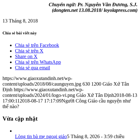
Chuyển ngữ: Pr. Nguyễn Văn Đương, S.J.
(dongten.net 13.08.2018/ loyolapress.com)
13 Tháng 8, 2018
Chia sẻ bài viết này
Chia sẻ trên Facebook
Chia sẻ trên X
Share on X
Chia sẻ trên WhatsApp
Chia sẻ qua email
https://www.giaoxutandinh.net/wp-
content/uploads/2018/08/caunguyen.jpg
630
1200
Giáo Xứ Tân
Định
https://www.giaoxutandinh.net/wp-
content/uploads/2024/01/logo-vi.png
Giáo Xứ Tân Định
2018-08-13
17:00:11
2018-08-17 17:17:09
Người Công Giáo cầu nguyện như
thế nào?
Vừa cập nhật
Lòng tin bà mẹ ngoại giáo
5 Tháng 8, 2026 - 3:59 chiều