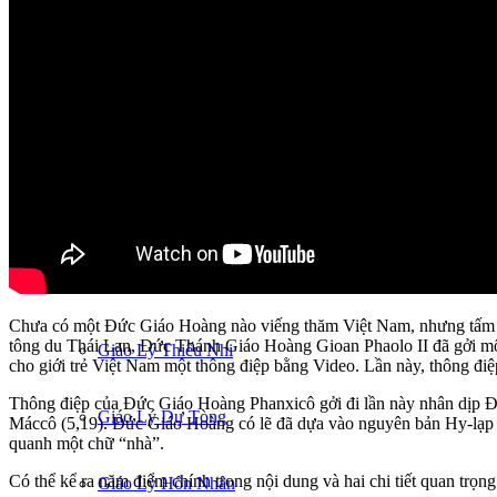
Giáo hội Việt Nam
Giáo xứ Tân Định
Sống Đạo
Video
LỚP GIÁO LÝ
Chưa có một Đức Giáo Hoàng nào viếng thăm Việt Nam, nhưng tấm lò
tông du Thái Lan, Đức Thánh Giáo Hoàng Gioan Phaolo II đã gởi mộ
Giáo Lý Thiếu Nhi
cho giới trẻ Việt Nam một thông điệp bằng Video. Lần này, thông đ
Thông điệp của Đức Giáo Hoàng Phanxicô gởi đi lần này nhân dịp Đạ
Giáo Lý Dự Tòng
Máccô (5,19). Đức Giáo Hoàng có lẽ đã dựa vào nguyên bản Hy-lạp 
quanh một chữ “nhà”.
Có thể kể ra năm điểm chính trong nội dung và hai chi tiết quan trọn
Giáo Lý Hôn Nhân