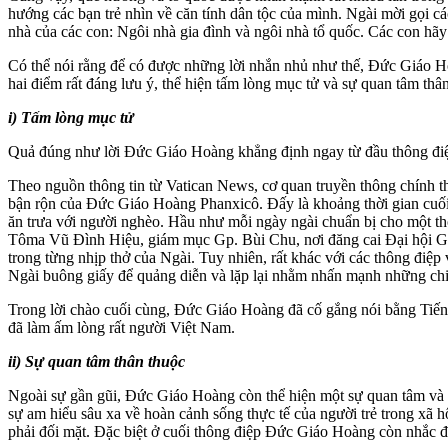
hướng các bạn trẻ nhìn về căn tính dân tộc của mình. Ngài mời gọi c
nhà của các con: Ngôi nhà gia đình và ngôi nhà tổ quốc. Các con hã
Có thể nói rằng để có được những lời nhắn nhủ như thế, Đức Giáo H
hai điểm rất đáng lưu ý, thể hiện tấm lòng mục tử và sự quan tâm thâ
i) Tấm lòng mục tử
Quả đúng như lời Đức Giáo Hoàng khẳng định ngay từ đầu thông điệp: 
Theo nguồn thông tin từ Vatican News, cơ quan truyền thông chính t
bận rộn của Đức Giáo Hoàng Phanxicô. Đấy là khoảng thời gian cuối
ăn trưa với người nghèo. Hầu như mỗi ngày ngài chuẩn bị cho một th
Tôma Vũ Đình Hiệu, giám mục Gp. Bùi Chu, nơi đăng cai Đại hội Giớ
trong từng nhịp thở của Ngài. Tuy nhiên, rất khác với các thông đi
Ngài buông giấy để quảng diễn và lặp lại nhằm nhấn mạnh những chi 
Trong lời chào cuối cùng, Đức Giáo Hoàng đã cố gắng nói bằng Tiến
đã làm ấm lòng rất người Việt Nam.
ii) Sự quan tâm thân thuộc
Ngoài sự gần gũi, Đức Giáo Hoàng còn thể hiện một sự quan tâm và 
sự am hiểu sâu xa về hoàn cảnh sống thực tế của người trẻ trong xã 
phải đối mặt. Đặc biệt ở cuối thông điệp Đức Giáo Hoàng còn nhắc đ