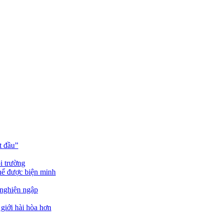
t đầu”
i trường
hể được biện minh
nghiện ngập
giới hài hòa hơn