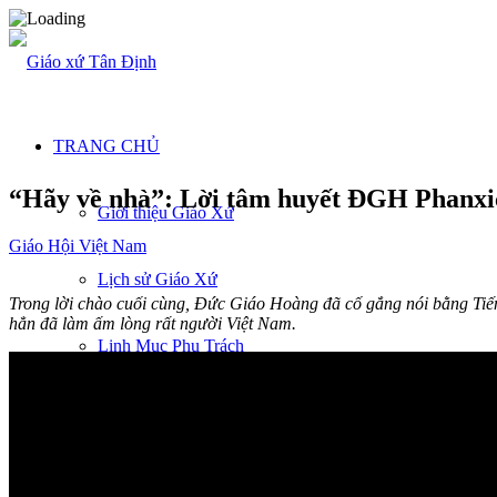
TRANG CHỦ
“Hãy về nhà”: Lời tâm huyết ĐGH Phanxic
Giới thiệu Giáo Xứ
Giáo Hội Việt Nam
Lịch sử Giáo Xứ
Trong lời chào cuối cùng, Đức Giáo Hoàng đã cố gắng nói bằng Tiến
hẳn đã làm ấm lòng rất người Việt Nam.
Linh Mục Phụ Trách
Hội Đồng Mục Vụ
Nhiệm kỳ 2020-2024