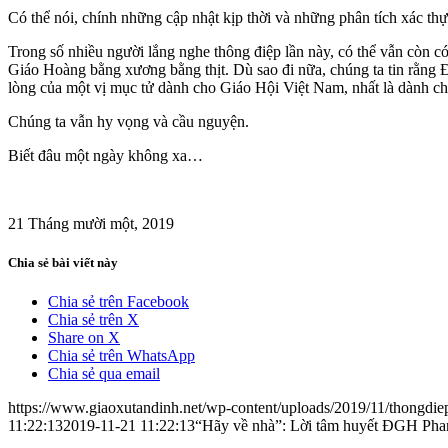
Có thể nói, chính những cập nhật kịp thời và những phân tích xác thự
Trong số nhiều người lắng nghe thông điệp lần này, có thể vẫn còn 
Giáo Hoàng bằng xương bằng thịt. Dù sao đi nữa, chúng ta tin rằng Đứ
lòng của một vị mục tử dành cho Giáo Hội Việt Nam, nhất là dành c
Chúng ta vẫn hy vọng và cầu nguyện.
Biết đâu một ngày không xa…
21 Tháng mười một, 2019
Chia sẻ bài viết này
Chia sẻ trên Facebook
Chia sẻ trên X
Share on X
Chia sẻ trên WhatsApp
Chia sẻ qua email
https://www.giaoxutandinh.net/wp-content/uploads/2019/11/thongdie
11:22:13
2019-11-21 11:22:13
“Hãy về nhà”: Lời tâm huyết ĐGH Phan