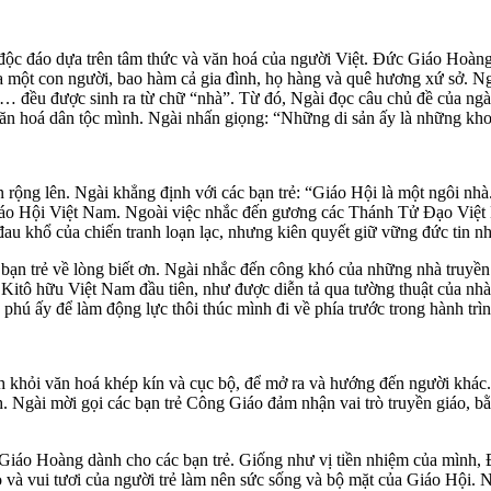
độc đáo dựa trên tâm thức và văn hoá của người Việt. Đức Giáo Hoàng 
của một con người, bao hàm cả gia đình, họ hàng và quê hương xứ sở. N
ià… đều được sinh ra từ chữ “nhà”. Từ đó, Ngài đọc câu chủ đề của ngà
văn hoá dân tộc mình. Ngài nhấn giọng: “Những di sản ấy là những kho
ộng lên. Ngài khẳng định với các bạn trẻ: “Giáo Hội là một ngôi nhà
Giáo Hội Việt Nam. Ngoài việc nhắc đến gương các Thánh Tử Đạo Việt 
u khổ của chiến tranh loạn lạc, nhưng kiên quyết giữ vững đức tin như
ạn trẻ về lòng biết ơn. Ngài nhắc đến công khó của những nhà truyền 
 Kitô hữu Việt Nam đầu tiên, như được diễn tả qua tường thuật của n
phú ấy để làm động lực thôi thúc mình đi về phía trước trong hành trìn
khỏi văn hoá khép kín và cục bộ, để mở ra và hướng đến người khác.
h. Ngài mời gọi các bạn trẻ Công Giáo đảm nhận vai trò truyền giáo, 
 Giáo Hoàng dành cho các bạn trẻ. Giống như vị tiền nhiệm của mình, Đ
 và vui tươi của người trẻ làm nên sức sống và bộ mặt của Giáo Hội. 