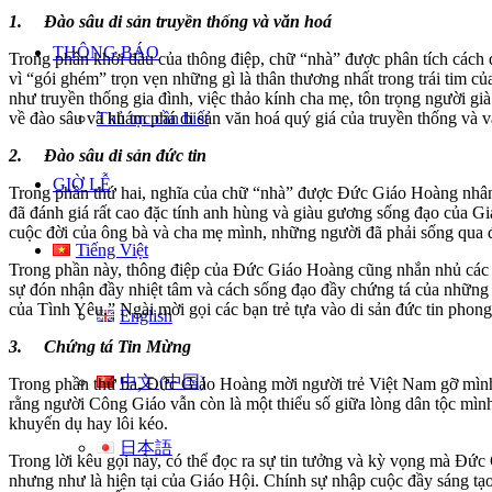
1. Đào sâu di sản truyền thống và văn hoá
THÔNG BÁO
Trong phần khởi đầu của thông điệp, chữ “nhà” được phân tích cách 
vì “gói ghém” trọn vẹn những gì là thân thương nhất trong trái tim 
như truyền thống gia đình, việc thảo kính cha mẹ, tôn trọng người g
về đào sâu và khám phá di sản văn hoá quý giá của truyền thống và 
Thủ tục cần biết
2. Đào sâu di sản đức tin
GIỜ LỄ
Trong phần thứ hai, nghĩa của chữ “nhà” được Đức Giáo Hoàng nhân r
đã đánh giá rất cao đặc tính anh hùng và giàu gương sống đạo của 
cuộc đời của ông bà và cha mẹ mình, những người đã phải sống qua đa
Tiếng Việt
Trong phần này, thông điệp của Đức Giáo Hoàng cũng nhắn nhủ các b
sự đón nhận đầy nhiệt tâm và cách sống đạo đầy chứng tá của những
của Tình Yêu.” Ngài mời gọi các bạn trẻ tựa vào di sản đức tin phong 
English
3. Chứng tá Tin Mừng
中文 (中国)
Trong phần thứ ba, Đức Giáo Hoàng mời người trẻ Việt Nam gỡ mình 
rằng người Công Giáo vẫn còn là một thiểu số giữa lòng dân tộc mìn
khuyến dụ hay lôi kéo.
日本語
Trong lời kêu gọi này, có thể đọc ra sự tin tưởng và kỳ vọng mà Đức
nhưng như là hiện tại của Giáo Hội. Chính sự nhập cuộc đầy sáng tạo