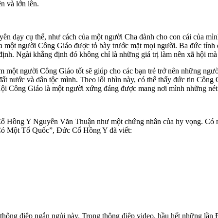
n và lớn lên.
yên dạy cụ thể, như cách của một người Cha dành cho con cái của mì
ủa một người Công Giáo được tỏ bày trước mặt mọi người. Ba đức tính 
 định. Ngài khẳng định đó không chỉ là những giá trị làm nên xã hội m
 một người Công Giáo tốt sẽ giúp cho các bạn trẻ trở nên những ngườ
đất nước và dân tộc mình. Theo lối nhìn này, có thể thấy đức tin Công 
Hội Công Giáo là một người xứng đáng được mang nơi mình những nét đẹ
 Hồng Y Nguyễn Văn Thuận như một chứng nhân của hy vọng. Có một
Có Một Tổ Quốc”, Đức Cố Hồng Y đã viết:
thông điệp ngắn ngủi này. Trong thông điệp video, hầu hết những lần