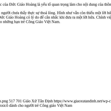
c của Đức Giáo Hoàng là yếu tố quan trọng làm cho nội dung của thông 
có người chưa thấy thực sự thoả lòng. Hình như vẫn còn thiếu một lời
c Giáo Hoàng có lý do để cân nhắc khi đưa ra một lời hứa. Chính việc 
ho những bạn trẻ Công Giáo Việt Nam.
p.png
517
701
Giáo Xứ Tân Định
https://www.giaoxutandinh.net/wp-c
xicô dành cho người trẻ Công giáo Việt Nam