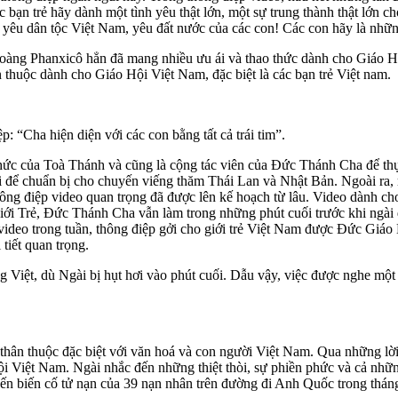
ác bạn trẻ hãy dành một tình yêu thật lớn, một sự trung thành thật lớ
y yêu dân tộc Việt Nam, yêu đất nước của các con! Các con hãy là nhữ
oàng Phanxicô hẳn đã mang nhiều ưu ái và thao thức dành cho Giáo Hộ
n thuộc dành cho Giáo Hội Việt Nam, đặc biệt là các bạn trẻ Việt nam.
“Cha hiện diện với các con bằng tất cả trái tim”.
hức của Toà Thánh và cũng là cộng tác viên của Đức Thánh Cha để thực
 để chuẩn bị cho chuyến viếng thăm Thái Lan và Nhật Bản. Ngoài ra,
ông điệp video quan trọng đã được lên kế hoạch từ lâu. Video dành ch
i Trẻ, Đức Thánh Cha vẫn làm trong những phút cuối trước khi ngài đ
ệp video trong tuần, thông điệp gởi cho giới trẻ Việt Nam được Đức G
tiết quan trọng.
g Việt, dù Ngài bị hụt hơi vào phút cuối. Dẫu vậy, việc được nghe m
thân thuộc đặc biệt với văn hoá và con người Việt Nam. Qua những lờ
hội Việt Nam. Ngài nhắc đến những thiệt thòi, sự phiền phức và cả nhữ
ến biến cố tử nạn của 39 nạn nhân trên đường đi Anh Quốc trong tháng