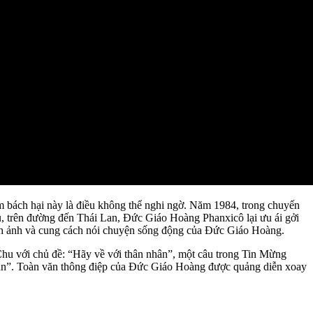
bách hại này là điều không thể nghi ngờ. Năm 1984, trong chuyến
 trên đường đến Thái Lan, Đức Giáo Hoàng Phanxicô lại ưu ái gởi
ình ảnh và cung cách nói chuyện sống động của Đức Giáo Hoàng.
hu với chủ đề: “Hãy về với thân nhân”, một câu trong Tin Mừng
hân”. Toàn văn thông điệp của Đức Giáo Hoàng được quảng diễn xoay