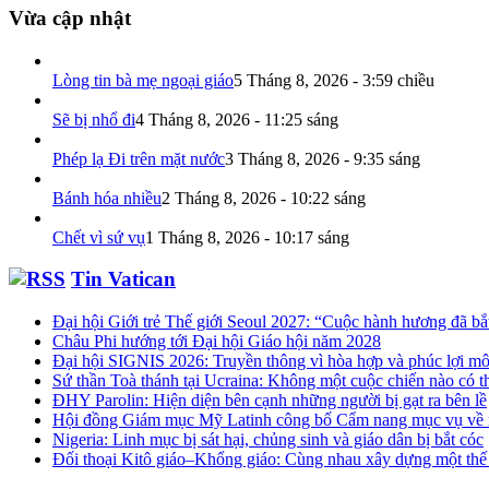
Vừa cập nhật
Lòng tin bà mẹ ngoại giáo
5 Tháng 8, 2026 - 3:59 chiều
Sẽ bị nhổ đi
4 Tháng 8, 2026 - 11:25 sáng
Phép lạ Đi trên mặt nước
3 Tháng 8, 2026 - 9:35 sáng
Bánh hóa nhiều
2 Tháng 8, 2026 - 10:22 sáng
Chết vì sứ vụ
1 Tháng 8, 2026 - 10:17 sáng
Tin Vatican
Đại hội Giới trẻ Thế giới Seoul 2027: “Cuộc hành hương đã bắ
Châu Phi hướng tới Đại hội Giáo hội năm 2028
Đại hội SIGNIS 2026: Truyền thông vì hòa hợp và phúc lợi mô
Sứ thần Toà thánh tại Ucraina: Không một cuộc chiến nào có t
ĐHY Parolin: Hiện diện bên cạnh những người bị gạt ra bên lề
Hội đồng Giám mục Mỹ Latinh công bố Cẩm nang mục vụ về 
Nigeria: Linh mục bị sát hại, chủng sinh và giáo dân bị bắt cóc
Đối thoại Kitô giáo–Khổng giáo: Cùng nhau xây dựng một thế 