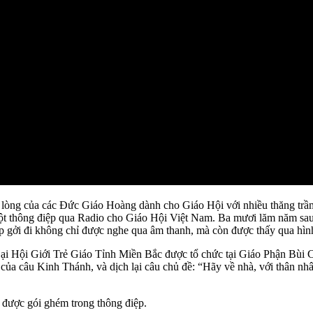
ng của các Đức Giáo Hoàng dành cho Giáo Hội với nhiều thăng trầm 
t thông điệp qua Radio cho Giáo Hội Việt Nam. Ba mươi lăm năm sau,
iệp gởi đi không chỉ được nghe qua âm thanh, mà còn được thấy qua h
i Hội Giới Trẻ Giáo Tỉnh Miền Bắc được tổ chức tại Giáo Phận Bùi C
của câu Kinh Thánh, và dịch lại câu chủ đề: “Hãy về nhà, với thân n
g được gói ghém trong thông điệp.