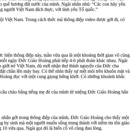
n cho quê hương đất nước của mình. Ngài nhắn nhủ: “Các con hãy yêu
ng người Việt Nam đích thực, với tình yêu Tổ quốc.”
i Việt Nam. Trong cách thức mà thông điệp video được gởi đi, có
 hiện thông điệp này, tuần vừa qua là một khoảng thời gian vô cùng
 mỗi ngày Đức Giáo Hoàng phải tiếp 4-6 phái đoàn khác nhau. Ngài
o giới trẻ Việt Nam, dù mới nhận thư thỉnh nguyện của Đức cha
ặt chân lên máy bay. Có thể nhìn thấy sự mệt mỏi trên khuôn mặt và
iáo Hoàng đọc với một cung giọng hứng khởi. Có những khoảnh khắc
ột câu chào bằng tiếng mẹ đẻ của mình từ miệng Đức Giáo Hoàng hẳn
i nhắn gởi trong thông điệp của mình, Đức Giáo Hoàng cho thấy một
ng hy sinh mà một người muốn sống trung thành với niềm tin tôn giáo
 10 vừa qua. Ngài gọi đó là biến cố vô cùng đau lòng.