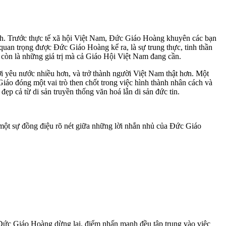
nh. Trước thực tế xã hội Việt Nam, Đức Giáo Hoàng khuyên các bạn
quan trọng được Đức Giáo Hoàng kể ra, là sự trung thực, tinh thần
à còn là những giá trị mà cả Giáo Hội Việt Nam đang cần.
i yêu nước nhiều hơn, và trở thành người Việt Nam thật hơn. Một
Giáo đóng một vai trò then chốt trong việc hình thành nhân cách và
p cả từ di sản truyền thống văn hoá lẫn di sản đức tin.
 sự đồng điệu rõ nét giữa những lời nhắn nhủ của Đức Giáo
 Đức Giáo Hoàng dừng lại, điểm nhấn mạnh đều tập trung vào việc