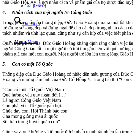
nhà Giáo Hội. Ấy là nơi nhân cách và phẩm giá của họ được đào luyệ
한국어
4. Nh
ân cách của một người trẻ Công Giáo
Trong phần cuối của thông điệp, Đức Giáo Hoàng đưa ra một lời khu
Tìm kiếm
trẻ đừng sợ sống đẹp và đừng ngại để cho cái đẹp trong nhân cách c
trách nhiệm và tính lạc quan, cũng như sự cần kíp của việc biết phân
Menu
Menu
Quan trọng hơn nữa, Đức Giáo Hoàng khẳng định rằng chính việc làm
người Công Giáo tốt là một người có trái tim gắn liền với quê hương 
phẩm giá của một con người. Một người trẻ lớn lên trong lòng Giáo 
5. Con có một Tổ Quốc
Thông điệp của Đức Giáo Hoàng có nhắc đến mẫu gương của Đức Cố
Hoàng và những tâm tình của Đức Cố Hồng Y. Trong bài thơ “Con 
“Con có một Tổ Quốc Việt Nam
Quê hương yêu quý ngàn đời […]
Là người Công Giáo Việt Nam
Con phải yêu Tổ Quốc gấp bội.
Chúa dạy con, Hội Thánh bảo con.
Cha mong giòng máu ái quốc
Sôi trào trong huyết quản con”
Cũng vậy, quê hương và tổ quốc được nhấn mạnh rất nhiều lần trong 