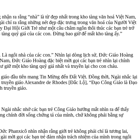
nhận ra rằng “nhà” là từ đẹp nhất trong kho tàng văn hoá Việt Nam,
gài chỉ ra rằng những nét đẹp đặc trưng trong văn hoá của Người Việt
y Đại Hội Giới Trẻ như một câu châm ngôn thôi thúc các bạn trẻ trở
 tàng quý giá của các con. Đừng bao giờ để mất kho tàng ấy.”
. Là ngôi nhà của các con.” Nhìn lại dòng lịch sử, Đức Giáo Hoàng
Nam, Đức Giáo Hoàng đặc biệt mời gọi các bạn trẻ nhìn lại chính
 giữ một kho tàng quý giá nhất và truyền lại cho con cháu.
giáo đầu tiên mang Tin Mừng đến Đất Việt. Đồng thời, Ngài nhắc lại
hà truyền giáo Alexandre de Rhodes [Đắc Lộ], “Đạo Công Giáo là Đạo
h truyền giáo.
 Ngài nhắc nhở các bạn trẻ Công Giáo hướng mắt nhìn ra để thấy
bằng chính đời sống chứng tá của mình, chứ không phải bằng sự
ức Phanxicô nhìn nhận rằng giới trẻ không phải chỉ là tương lai,
Ngài mời gọi các bạn trẻ đảm nhận trách nhiệm của mình trong ngôi