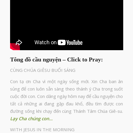
Tông đồ cầu nguyện – Click to Pray:
CÙNG CHÚA GIÊSU BUỔI SÁNG
Con tạ ơn Cha vì một ngày sống mới. Xin Cha ban ân
sủng để con luôn sẵn sàng theo thánh ý Cha trong suốt
cuộc đời con. Con dâng ngày hôm nay để cầu nguyện cho
tất cả những ai đang gặp đau khổ, đều tìm được con
đường sống khi chạy đến cùng Thánh Tâm Chúa Giê-su.
Lạy Cha chúng con…
WITH JESUS IN THE MORNING