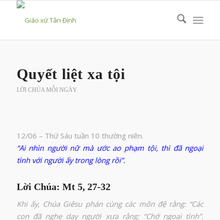
Quyết liệt xa tội
LỜI CHÚA MỖI NGÀY
12/06 – Thứ Sáu tuần 10 thường niên.
“Ai nhìn người nữ mà ước ao phạm tội, thì đã ngoại
tình với người ấy trong lòng rồi”.
Lời Chúa: Mt 5, 27-32
Khi ấy, Chúa Giêsu phán cùng các môn đệ rằng: “Các
con đã nghe dạy người xưa rằng: “Chớ ngoại tình”.