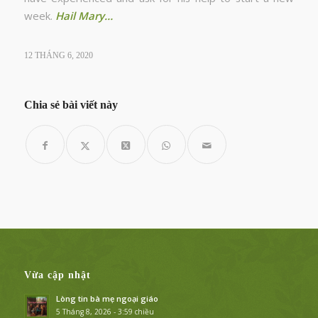
week.
Hail Mary…
12 THÁNG 6, 2020
Chia sẻ bài viết này
Vừa cập nhật
Lòng tin bà mẹ ngoại giáo
5 Tháng 8, 2026 - 3:59 chiều