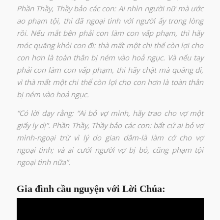
Phần Thầy, Thầy bảo các con: Ai nhìn người nữ mà ước
ao phạm tội, thì đã ngoại tình với người ấy trong lòng
rồi. Nếu mắt bên phải con làm con vấp phạm, thì hãy
móc quăng khỏi con đi: thà mất một chi thể còn lợi cho
con hơn là toàn thân bị ném vào hoả ngục. Và nếu tay
phải con làm con vấp phạm, thì hãy chặt mà quăng đi,
vì thà mất một chi thể còn lợi cho con hơn là toàn thân
bị ném vào hoả ngục.
“Có lời dạy rằng: “Ai bỏ vợ mình, hãy trao cho vợ một
giấy ly dị”. Phần Thầy, Thầy bảo các con: bất cứ ai bỏ vợ
mình-ngoại trừ vì lý do gian dâm-là làm cớ cho vợ
ngoại tình; và ai cưới người vợ bị bỏ, cũng phạm tội
ngoại tình nữa”.
Gia đình cầu nguyện với Lời Chúa: