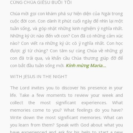
CÙNG CHÚA GIÊSU BUỔI TỐI
Chúa mời gọi con khám phá sự hiện diện của Ngài trong
cuộc đời con. Con dành ít phút cuối ngày để nhìn lại một
tuần sống, và góp nhặt những kinh nghiệm ý nghĩa nhất.
Những ký ức nào đến với con? Con đã có những cảm xúc
nào? Con viết ra những ký ức có ý nghĩa nhất. Con học
được gì từ chúng? Con tâm sự cùng Chúa về những gì
con đã trải qua, và khẩn cầu Chúa thương giúp đỡ để
con bắt đầu tuần sống mới.
Kính mừng Maria…
WITH JESUS IN THE NIGHT
The Lord invites you to discover his presence in your
life. Take a few moments to review your week and
collect the most significant experiences. What
memories come to you? What feelings do you have?
Write down the most significant memories. What can
you learn from them? Speak with God about what you
have experienced and ask for his help to start a new