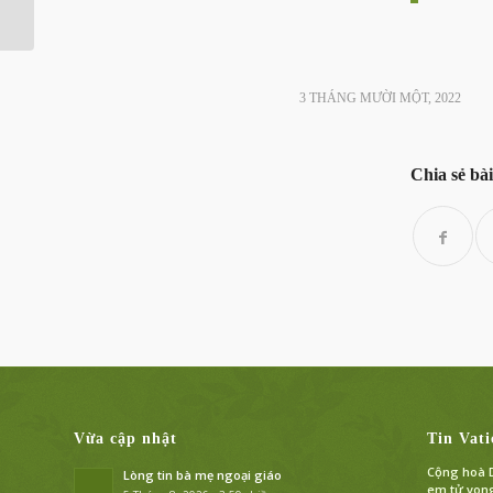
3 THÁNG MƯỜI MỘT, 2022
Chia sẻ bài
Vừa cập nhật
Tin Vati
Cộng hoà D
Lòng tin bà mẹ ngoại giáo
em tử von