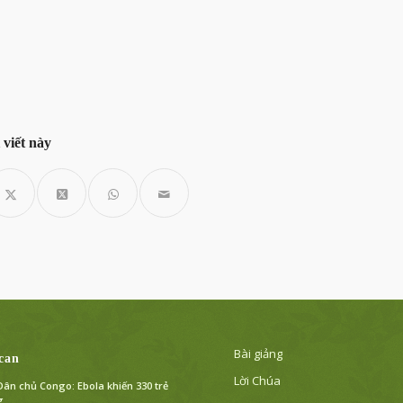
 viết này
Bài giảng
can
Lời Chúa
ân chủ Congo: Ebola khiến 330 trẻ
g