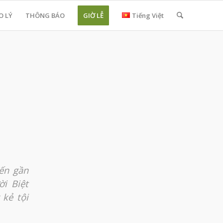
O LÝ
THÔNG BÁO
GIỜ LỄ
Tiếng Việt
đến gần
i Biệt
 kẻ tội