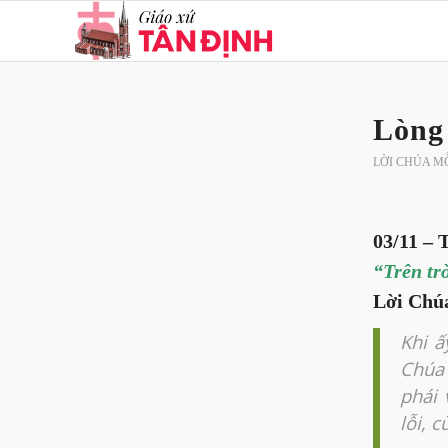
Lòng
LỜI CHÚA M
03/11 – 
“Trên trờ
Lời Chúa
Khi ấ
Chúa 
phái 
lỗi, 