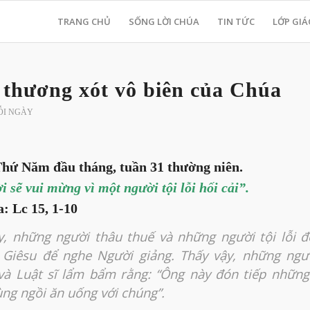
TRANG CHỦ
SỐNG LỜI CHÚA
TIN TỨC
LỚP GIÁ
 thương xót vô biên của Chúa
ỖI NGÀY
Thứ Năm đầu tháng, tuần 31 thường niên.
i sẽ vui mừng vì một người tội lỗi hối cải”.
: Lc 15, 1-10
y, những người thâu thuế và những người tội lỗi 
Giêsu để nghe Người giảng. Thấy vậy, những ngườ
và Luật sĩ lẩm bẩm rằng: “Ông này đón tiếp những
cùng ngồi ăn uống với chúng”.