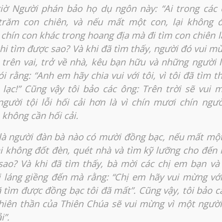
iờ Người phán bảo họ dụ ngôn này: “Ai trong các
trăm con chiên, và nếu mất một con, lại không đ
chín con khác trong hoang địa mà đi tìm con chiên l
hi tìm được sao? Và khi đã tìm thấy, người đó vui m
 trên vai, trở về nhà, kêu bạn hữu và những người 
i rằng: “Anh em hãy chia vui với tôi, vì tôi đã tìm t
 lạc!” Cũng vậy tôi bảo các ông: Trên trời sẽ vui 
gười tội lỗi hối cải hơn là vì chín mươi chín ngư
 không cần hối cải.
là người đàn bà nào có mười đồng bạc, nếu mất mộ
i không đốt đèn, quét nhà và tìm kỹ lưỡng cho đến 
sao? Và khi đã tìm thấy, bà mời các chị em bạn v
 láng giềng đến mà rằng: “Chị em hãy vui mừng với 
ã tìm được đồng bạc tôi đã mất”. Cũng vậy, tôi bảo c
hiên thần của Thiên Chúa sẽ vui mừng vì một người 
i”.