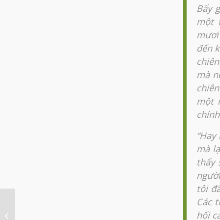
Bấy g
một 
mươi 
đến k
chiên
mà nó
chiên
một n
chính
“Hay 
mà lạ
thấy 
người
tôi đ
Các t
hối cả
Bên kia sự chết