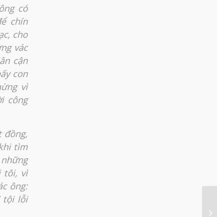
 ông có
ể chín
ạc, cho
ừng vác
lân cận
hấy con
mừng vì
ời công
t đồng,
khi tìm
à những
tôi, vì
ác ông:
tội lỗi