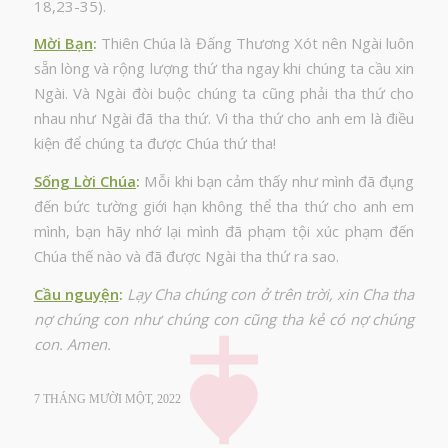
18,23-35).
Mời Bạn
:
Thiên Chúa là Đấng Thương Xót nên Ngài luôn
sẵn lòng và rộng lượng thứ tha ngay khi chúng ta cầu xin
Ngài. Và Ngài đòi buộc chúng ta cũng phải tha thứ cho
nhau như Ngài đã tha thứ. Vì tha thứ cho anh em là điều
kiện để chúng ta được Chúa thứ tha!
Sống Lời Chúa
:
Mỗi khi bạn cảm thấy như mình đã đụng
đến bức tường giới hạn không thể tha thứ cho anh em
mình, bạn hãy nhớ lại mình đã phạm tội xúc phạm đến
Chúa thế nào và đã được Ngài tha thứ ra sao.
Cầu nguyện
:
Lạy Cha chúng con ở trên trời, xin Cha tha
nợ chúng con như chúng con cũng tha kẻ có nợ chúng
con. Amen.
7 THÁNG MƯỜI MỘT, 2022