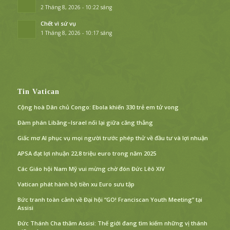
2 Tháng 8, 2026 - 10:22 sáng
Chết vì sứ vụ
1 Tháng 8, 2026 - 10:17 sáng
Tin Vatican
Cộng hoà Dân chủ Congo: Ebola khiến 330 trẻ em tử vong
Đàm phán Libăng–Israel nối lại giữa căng thẳng
Giấc mơ AI phục vụ mọi người trước phép thử về đầu tư và lợi nhuận
APSA đạt lợi nhuận 22,8 triệu euro trong năm 2025
Các Giáo hội Nam Mỹ vui mừng chờ đón Đức Lêô XIV
Vatican phát hành bộ tiền xu Euro sưu tập
Bức tranh toàn cảnh về Đại hội “GO! Franciscan Youth Meeting” tại
Assisi
Đức Thánh Cha thăm Assisi: Thế giới đang tìm kiếm những vị thánh