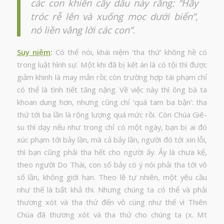
các con khiến cây dâu này rằng: “Hãy
tróc rễ lên và xuống mọc dưới biển”,
nó liền vâng lời các con”.
Suy niệm
:
Có thể nói, khái niệm ‘tha thứ’ không hề có
trong luật hình sự. Một khi đã bị kết án là có tội thì được
giảm khinh là may mắn rồi; còn trường hợp tái phạm chỉ
có thể là tình tiết tăng nặng. Về việc này thì ông bà ta
khoan dung hơn, nhưng cũng chỉ ‘quá tam ba bận’: tha
thứ tới ba lần là rộng lượng quá mức rồi. Còn Chúa Giê-
su thì dạy nếu như trong chỉ có một ngày, bạn bị ai đó
xúc phạm tới bảy lần, mà cả bảy lần, người đó tới xin lỗi,
thì bạn cũng phải tha hết cho người ấy. Ấy là chưa kể,
theo người Do Thái, con số bảy có ý nói phải tha tới vô
số lần, không giới hạn. Theo lẽ tự nhiên, một yêu cầu
như thế là bất khả thi. Nhưng chúng ta có thể và phải
thương xót và tha thứ đến vô cùng như thế vì Thiên
Chúa đã thương xót và tha thứ cho chúng ta (x. Mt