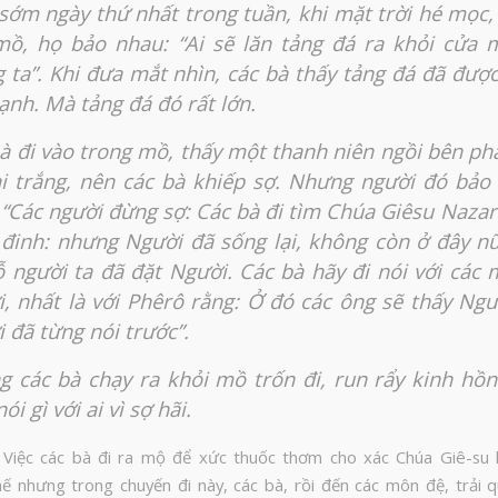
sớm ngày thứ nhất trong tuần, khi mặt trời hé mọc,
ồ, họ bảo nhau: “Ai sẽ lăn tảng đá ra khỏi cửa 
 ta”. Khi đưa mắt nhìn, các bà thấy tảng đá đã được
ạnh. Mà tảng đá đó rất lớn.
à đi vào trong mồ, thấy một thanh niên ngồi bên ph
i trắng, nên các bà khiếp sợ. Nhưng người đó bảo
 “Các người đừng sợ: Các bà đi tìm Chúa Giêsu Nazar
đinh: nhưng Người đã sống lại, không còn ở đây n
ỗ người ta đã đặt Người. Các bà hãy đi nói với các
, nhất là với Phêrô rằng: Ở đó các ông sẽ thấy Ng
 đã từng nói trước”.
 các bà chạy ra khỏi mồ trốn đi, run rẩy kinh hồ
i gì với ai vì sợ hãi.
Việc các bà đi ra mộ để xức thuốc thơm cho xác Chúa Giê-su l
ế nhưng trong chuyến đi này, các bà, rồi đến các môn đệ, trải 