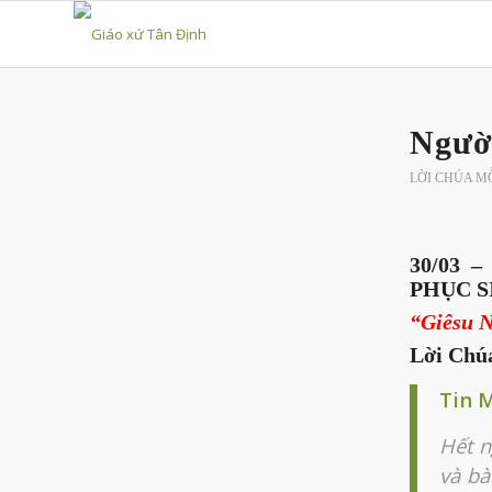
Người
LỜI CHÚA M
30/03
PHỤC S
“Giêsu N
Lời Chú
Tin 
Hết n
và bà