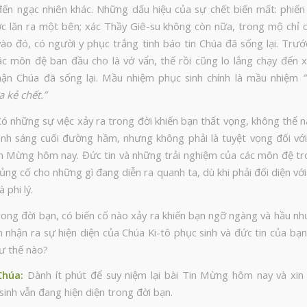
đến ngạc nhiên khác. Những dấu hiệu của sự chết biến mất: phiến
 lăn ra một bên; xác Thầy Giê-su không còn nữa, trong mộ chỉ 
 vào đó, có người y phục trắng tinh báo tin Chúa đã sống lại. Trư
các môn đệ ban đầu cho là vớ vẩn, thế rồi cũng lo lắng chạy đến 
hận Chúa đã sống lại. Mầu nhiệm phục sinh chính là mầu nhiệm
 kẻ chết.”
ó những sự việc xảy ra trong đời khiến bạn thất vọng, không thể n
nh sáng cuối đường hầm, nhưng không phải là tuyệt vọng đối với 
n Mừng hôm nay. Đức tin và những trải nghiệm của các môn đệ tr
ủng cố cho những gì đang diễn ra quanh ta, dù khi phải đối diện vớ
 phi lý.
ong đời bạn, có biến cố nào xảy ra khiến bạn ngỡ ngàng và hầu nh
 nhận ra sự hiện diện của Chúa Ki-tô phục sinh và đức tin của bạ
ư thế nào?
Chúa
:
Dành ít phút để suy niệm lại bài Tin Mừng hôm nay và xin
inh vẫn đang hiện diện trong đời bạn.