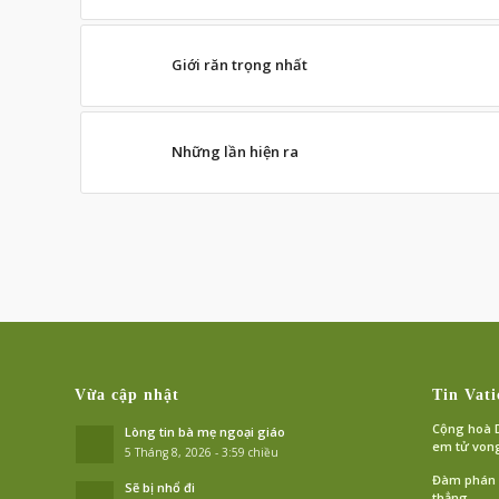
Giới răn trọng nhất
Những lần hiện ra
Vừa cập nhật
Tin Vati
Cộng hoà D
Lòng tin bà mẹ ngoại giáo
em tử von
5 Tháng 8, 2026 - 3:59 chiều
Đàm phán L
Sẽ bị nhổ đi
thẳng