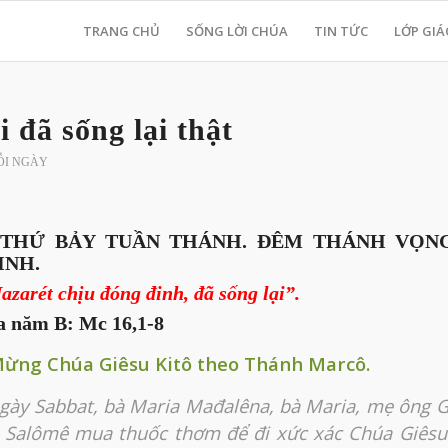
TRANG CHỦ
SỐNG LỜI CHÚA
TIN TỨC
LỚP GIÁ
 đã sống lại thật
ỖI NGÀY
 – THỨ BẢY TUẦN THÁNH. ĐÊM THÁNH VỌN
INH.
azarét chịu đóng đinh, đã sống lại”.
a năm B: Mc 16,1-8
Mừng Chúa Giêsu Kitô theo Thánh Marcô.
gày Sabbat, bà Maria Mađalêna, bà Maria, mẹ ông 
 Salômê mua thuốc thơm để đi xức xác Chúa Giêsu