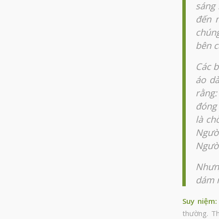
sáng 
đến m
chúng
bên c
Các b
áo dà
rằng:
đóng 
là ch
Người
Người
Nhưng
dám nó
Suy niệm
:
thường. Th