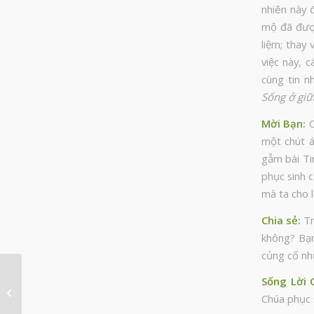
nhiên này 
mộ đã được
liệm; thay
việc này, 
cùng tin n
Sống ở giữa
Mời Bạn
:
C
một chút á
gẫm bài Ti
phục sinh c
mà ta cho là
Chia sẻ
:
Tr
không? Bạn
củng cố nh
Sống Lời 
Thủ phạm giết Chúa
Chúa phục s