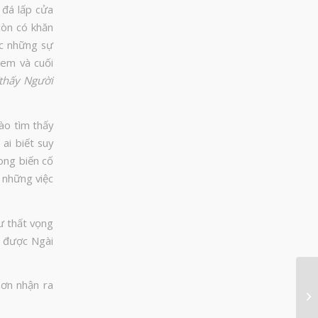
 đá lấp cửa
còn có khăn
ớc những sự
xem và cuối
“thấy Người
ào tìm thấy
ai biết suy
ong biến cố
i những việc
ư thất vọng
n được Ngài
 ơn nhận ra