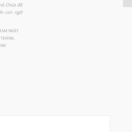
mà Chúa đã
ến con ngỡ
TAM NHẬT
 THÁNH
,
INH