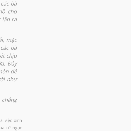
 các bà
mồ cho
 lăn ra
ải, mặc
 các bà
ét chịu
ữa. Đây
 môn đệ
ười như
n chẳng
à việc bình
qua từ ngạc