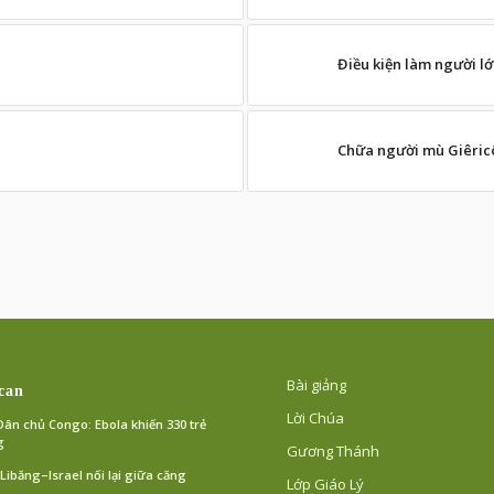
Điều kiện làm người l
Chữa người mù Giêric
Bài giảng
can
Lời Chúa
ân chủ Congo: Ebola khiến 330 trẻ
g
Gương Thánh
ibăng–Israel nối lại giữa căng
Lớp Giáo Lý