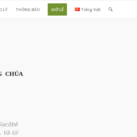
O LÝ
THÔNG BÁO
GIỜ LỄ
Tiếng Việt
G CHÚA
Giacôbê
. Và từ