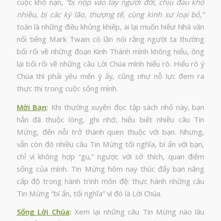
cuộc khổ nạn,
“bị nộp vào tay người đời, chịu đau khổ
nhiều, bị các kỳ lão, thượng tế, cùng kinh sư loại bỏ,”
toàn là những điều khủng khiếp, ai lại muốn hiểu! Nhà văn
nổi tiếng Mark Twain có lần nói rằng người ta thường
bối rối về những đoạn Kinh Thánh mình không hiểu, ông
lại bối rối về những câu Lời Chúa mình hiểu rõ. Hiểu rõ ý
Chúa thì phải yêu mến ý ấy, cũng như nỗ lực đem ra
thực thi trong cuộc sống mình.
Mời Bạn
:
Khi thường xuyên đọc tập sách nhỏ này, bạn
hẳn đã thuộc lòng, ghi nhớ, hiểu biết nhiều câu Tin
Mừng, đến nỗi trở thành quen thuộc với bạn. Nhưng,
vẫn còn đó nhiều câu Tin Mừng tối nghĩa, bí ẩn với bạn,
chỉ vì không hợp “gu,” ngược với sở thích, quan điểm
sống của mình. Tin Mừng hôm nay thúc đẩy bạn nâng
cấp độ trong hành trình môn đệ: thực hành những câu
Tin Mừng “bí ẩn, tối nghĩa” vì đó là Lời Chúa.
Sống Lời Chúa
:
Xem lại những câu Tin Mừng nào lâu