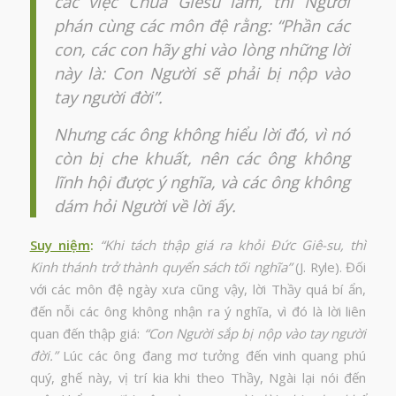
các việc Chúa Giêsu làm, thì Người
phán cùng các môn đệ rằng: “Phần các
con, các con hãy ghi vào lòng những lời
này là: Con Người sẽ phải bị nộp vào
tay người đời”.
Nhưng các ông không hiểu lời đó, vì nó
còn bị che khuất, nên các ông không
lĩnh hội được ý nghĩa, và các ông không
dám hỏi Người về lời ấy.
Suy niệm
:
“Khi tách thập giá ra khỏi Đức Giê-su, thì
Kinh thánh trở thành quyển sách tối nghĩa”
(J. Ryle). Đối
với các môn đệ ngày xưa cũng vậy, lời Thầy quá bí ẩn,
đến nỗi các ông không nhận ra ý nghĩa, vì đó là lời liên
quan đến thập giá:
“Con Người sắp bị nộp vào tay người
đời.”
Lúc các ông đang mơ tưởng đến vinh quang phú
quý, ghế này, vị trí kia khi theo Thầy, Ngài lại nói đến