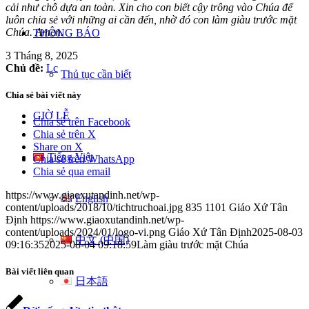
cải như chỗ dựa an toàn. Xin cho con biết cậy trông vào Chúa để
luôn chia sẻ với những ai cần đến, nhờ đó con làm giàu trước mặt
Chúa.
Amen.
THÔNG BÁO
3 Tháng 8, 2025
Chủ đề:
Lc
Thủ tục cần biết
Chia sẻ bài viết này
GIỜ LỄ
Chia sẻ trên Facebook
Chia sẻ trên X
Share on X
Tiếng Việt
Chia sẻ trên WhatsApp
Chia sẻ qua email
https://www.giaoxutandinh.net/wp-
English
content/uploads/2018/10/tichtruchoai.jpg
835
1101
Giáo Xứ Tân
Định
https://www.giaoxutandinh.net/wp-
content/uploads/2024/01/logo-vi.png
Giáo Xứ Tân Định
2025-08-03
中文 (中国)
09:16:35
2025-08-04 09:18:59
Làm giàu trước mặt Chúa
Bài viết liên quan
日本語