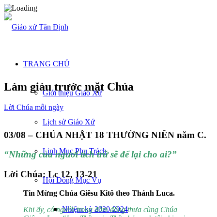
TRANG CHỦ
Làm giàu trước mặt Chúa
Giới thiệu Giáo Xứ
Lời Chúa mỗi ngày
Lịch sử Giáo Xứ
03/08 – CHÚA NHẬT 18 THƯỜNG NIÊN năm C.
Linh Mục Phụ Trách
“Những của ngươi tích trữ sẽ để lại cho ai?”
Lời Chúa: Lc 12, 13-21
Hội Đồng Mục Vụ
Tin Mừng Chúa Giêsu Kitô theo Thánh Luca.
Nhiệm kỳ 2020-2024
Khi ấy, có người trong đám đông thưa cùng Chúa