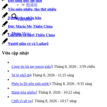
Đời sống đức tin thật
한국어
Yêu mến nhiều, tha thứ nhiều
Người cha nhân hậu
Tìm kiếm
Đức Maria Mẹ Thiên Chúa
Menu
Menu
Giacaria ca ngợi Thiên Chúa
Người giầu có và Ladarô
Vừa cập nhật
Lòng tin bà mẹ ngoại giáo
5 Tháng 8, 2026 - 3:59 chiều
Sẽ bị nhổ đi
4 Tháng 8, 2026 - 11:25 sáng
Phép lạ Đi trên mặt nước
3 Tháng 8, 2026 - 9:35 sáng
Bánh hóa nhiều
2 Tháng 8, 2026 - 10:22 sáng
Chết vì sứ vụ
1 Tháng 8, 2026 - 10:17 sáng