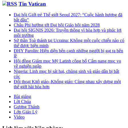
Tin Vatican
Đại hội Giới trẻ Thế giới Seoul 2027: “Cuộc hành hương đã
bắt đầu”
Châu Phi hướng tới Đại hội Giáo hội năm 2028
Đại hội SIGNIS 2026: Truyền thông vì hòa hợp và phúc lợi
môi trường
Sứ thần Toà thánh tại Ucraina: Không một cuộc chiến nào có
thể được biện minh
ĐHY Parolin: Hiện diện bên cạnh những người bị gạt ra bên
lề
Hội đồng Giám mục Mỹ Latinh công bố Cẩm nang mục vụ
về nghiện ngập
Nigeria: Linh mục bị sát hại, chủng sinh và giáo dân bị bắt
cóc
Đối thoại Kitô giáo–Khổng giáo: Cùng nhau xây dựng một
thế giới hài hòa hơn
Bài giảng
Lời Chúa
Gương Thánh
Lớp Giáo Lý
Video