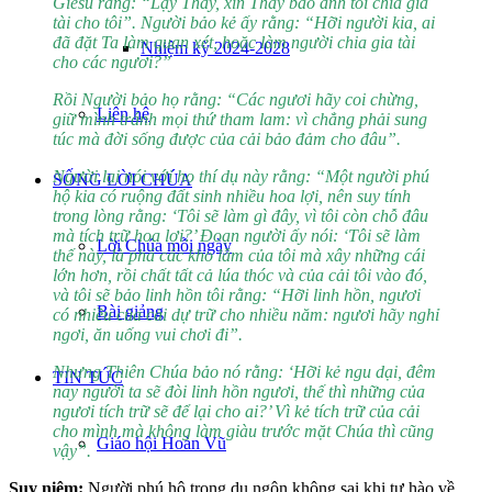
Giêsu rằng: “Lạy Thầy, xin Thầy bảo anh tôi chia gia
tài cho tôi”. Người bảo kẻ ấy rằng: “Hỡi người kia, ai
đã đặt Ta làm quan xét, hoặc làm người chia gia tài
Nhiệm kỳ 2024-2028
cho các ngươi?”
Rồi Người bảo họ rằng: “Các ngươi hãy coi chừng,
Liên hệ
giữ mình tránh mọi thứ tham lam: vì chẳng phải sung
túc mà đời sống được của cải bảo đảm cho đâu”.
Người lại nói với họ thí dụ này rằng: “Một người phú
SỐNG LỜI CHÚA
hộ kia có ruộng đất sinh nhiều hoa lợi, nên suy tính
trong lòng rằng: ‘Tôi sẽ làm gì đây, vì tôi còn chỗ đâu
mà tích trữ hoa lợi?’ Đoạn người ấy nói: ‘Tôi sẽ làm
Lời Chúa mỗi ngày
thế này, là phá các kho lẫm của tôi mà xây những cái
lớn hơn, rồi chất tất cả lúa thóc và của cải tôi vào đó,
và tôi sẽ bảo linh hồn tôi rằng: “Hỡi linh hồn, ngươi
Bài giảng
có nhiều của cải dự trữ cho nhiều năm: ngươi hãy nghỉ
ngơi, ăn uống vui chơi đi”.
Nhưng Thiên Chúa bảo nó rằng: ‘Hỡi kẻ ngu dại, đêm
TIN TỨC
nay người ta sẽ đòi linh hồn ngươi, thế thì những của
ngươi tích trữ sẽ để lại cho ai?’ Vì kẻ tích trữ của cải
cho mình mà không làm giàu trước mặt Chúa thì cũng
Giáo hội Hoàn Vũ
vậy”.
Suy niệm
:
Người phú hộ trong dụ ngôn không sai khi tự hào về