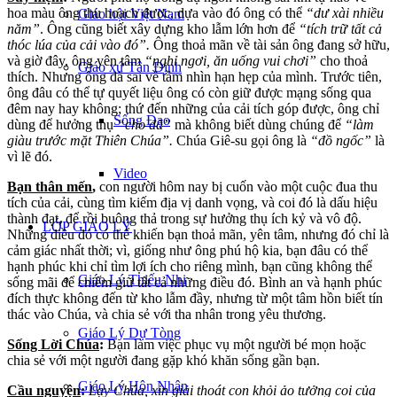
hoa màu ông thu hoạch được, dựa vào đó ông có thể
“dư xài nhiều
Giáo hội Việt Nam
năm”
. Ông cũng biết xây dựng kho lẫm lớn hơn để
“tích trữ tất cả
thóc lúa của cải vào đó”.
Ông thoả mãn về tài sản ông đang sở hữu,
và giờ đây, ông yên tâm
“nghỉ ngơi, ăn uống vui chơi”
cho thoả
Giáo xứ Tân Định
thích. Nhưng ông đã sai về tầm nhìn hạn hẹp của mình. Trước tiên,
ông đâu có thể tự quyết liệu ông có còn giữ được mạng sống qua
đêm nay hay không; thứ đến những của cải tích góp được, ông chỉ
Sống Đạo
dùng để hưởng thụ
“cho đã”
mà không biết dùng chúng để
“làm
giàu trước mặt Thiên Chúa”.
Chúa Giê-su gọi ông là
“đồ ngốc”
là
vì lẽ đó.
Video
Bạn thân mến
,
con người hôm nay bị cuốn vào một cuộc đua thu
tích của cải, cùng tìm kiếm địa vị danh vọng, và coi đó là dấu hiệu
thành đạt, để rồi buông thả trong sự hưởng thụ ích kỷ và vô độ.
LỚP GIÁO LÝ
Những điều đó có thể khiến bạn thoả mãn, yên tâm, nhưng đó chỉ là
cảm giác nhất thời; vì, giống như ông phú hộ kia, bạn đâu có thể
hạnh phúc khi chỉ tìm lợi ích cho riêng mình, bạn cũng không thể
Giáo Lý Thiếu Nhi
sống mãi để chiếm giữ tất cả những điều đó. Bình an và hạnh phúc
đích thực không đến từ kho lẫm đầy, nhưng từ một tâm hồn biết tín
thác vào Chúa, và chia sẻ với tha nhân trong yêu thương.
Giáo Lý Dự Tòng
Sống Lời Chúa
:
Bạn làm việc phục vụ một người bé mọn hoặc
chia sẻ với một người đang gặp khó khăn sống gần bạn.
Giáo Lý Hôn Nhân
Cầu nguyện
:
Lạy Chúa, xin giải thoát con khỏi ảo tưởng coi của