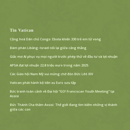
Tin Vatican
Cộng hoà Dân chủ Congo: Ebola khiến 330 trẻ em tử vong
Đàm phán Libăng–Israel nối lại giữa căng thẳng
Giấc mơ AI phục vụ mọi người trước phép thử về đầu tư và lợi nhuận
APSA đạt lợi nhuận 22,8 triệu euro trong năm 2025
Các Giáo hội Nam Mỹ vui mừng chờ đón Đức Lêô XIV
Vatican phát hành bộ tiền xu Euro sưu tập
Bức tranh toàn cảnh về Đại hội “GO! Franciscan Youth Meeting” tại
Assisi
Đức Thánh Cha thăm Assisi: Thế giới đang tìm kiếm những vị thánh
giữa các con