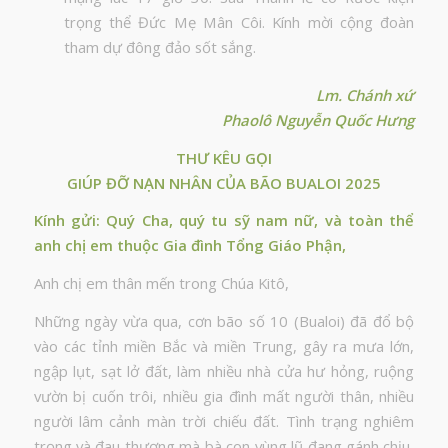
trọng thể Đức Mẹ Mân Côi. Kính mời cộng đoàn
tham dự đông đảo sốt sắng.
Lm. Chánh xứ
Phaolô Nguyễn Quốc Hưng
THƯ KÊU GỌI
GIÚP ĐỠ NẠN NHÂN CỦA BÃO BUALOI 2025
Kính gửi: Quý Cha, quý tu sỹ nam nữ, v
à toàn thể
anh chị em thuộc Gia đình Tổng Giáo Phận,
Anh chị em thân mến trong Chúa Kitô,
Những ngày vừa qua, cơn bão số 10 (Bualoi) đã đổ bộ
vào các tỉnh miền Bắc và miền Trung, gây ra mưa lớn,
ngập lụt, sạt lở đất, làm nhiều nhà cửa hư hỏng, ruộng
vườn bị cuốn trôi, nhiều gia đình mất người thân, nhiều
người lâm cảnh màn trời chiếu đất. Tình trạng nghiêm
trọng và đau thương mà bà con vùng lũ đang gánh chịu,