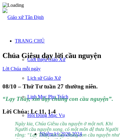
TRANG CHỦ
Chúa Giêsu dạy lời cầu nguyện
Giới thiệu Giáo Xứ
Lời Chúa mỗi ngày
Lịch sử Giáo Xứ
08/10 – Thứ Tư tuần 27 thường niên.
Linh Mục Phụ Trách
“Lạy Thầy, xin dạy chúng con cầu nguyện”.
Lời Chúa: Lc 11, 1-4
Hội Đồng Mục Vụ
Ngày kia, Chúa Giêsu cầu nguyện ở một nơi. Khi
Người cầu nguyện xong, có một môn đệ thưa Người
Nhiệm kỳ 2020-2024
rằng: “Lạy Thầy, xin dạy chúng con cầu nguyện như