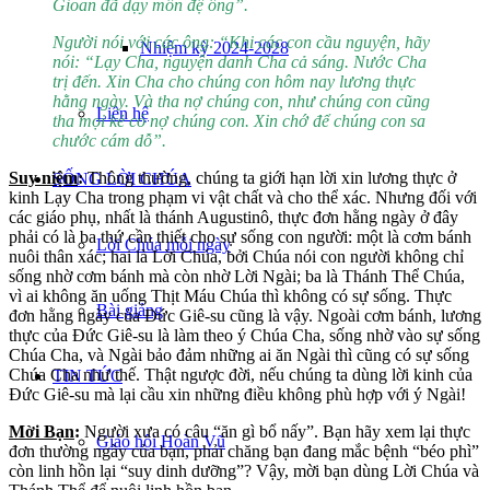
Gioan đã dạy môn đệ ông”.
Người nói với các ông: “Khi các con cầu nguyện, hãy
Nhiệm kỳ 2024-2028
nói: “Lạy Cha, nguyện danh Cha cả sáng. Nước Cha
trị đến. Xin Cha cho chúng con hôm nay lương thực
hằng ngày. Và tha nợ chúng con, như chúng con cũng
Liên hệ
tha mọi kẻ có nợ chúng con. Xin chớ để chúng con sa
chước cám dỗ”.
Suy niệm
:
Thông thường, chúng ta giới hạn lời xin lương thực ở
SỐNG LỜI CHÚA
kinh Lạy Cha trong phạm vi vật chất và cho thể xác. Nhưng đối với
các giáo phụ, nhất là thánh Augustinô, thực đơn hằng ngày ở đây
phải có là ba thứ cần thiết cho sự sống con người: một là cơm bánh
Lời Chúa mỗi ngày
nuôi thân xác; hai là Lời Chúa, bởi Chúa nói con người không chỉ
sống nhờ cơm bánh mà còn nhờ Lời Ngài; ba là Thánh Thể Chúa,
vì ai không ăn uống Thịt Máu Chúa thì không có sự sống. Thực
Bài giảng
đơn hằng ngày của Đức Giê-su cũng là vậy. Ngoài cơm bánh, lương
thực của Đức Giê-su là làm theo ý Chúa Cha, sống nhờ vào sự sống
Chúa Cha, và Ngài bảo đảm những ai ăn Ngài thì cũng có sự sống
Chúa Cha như thế. Thật ngược đời, nếu chúng ta dùng lời kinh của
TIN TỨC
Đức Giê-su mà lại cầu xin những điều không phù hợp với ý Ngài!
Mời Bạn
:
Người xưa có câu “ăn gì bổ nấy”. Bạn hãy xem lại thực
Giáo hội Hoàn Vũ
đơn thường ngày của bạn, phải chăng bạn đang mắc bệnh “béo phì”
còn linh hồn lại “suy dinh dưỡng”? Vậy, mời bạn dùng Lời Chúa và