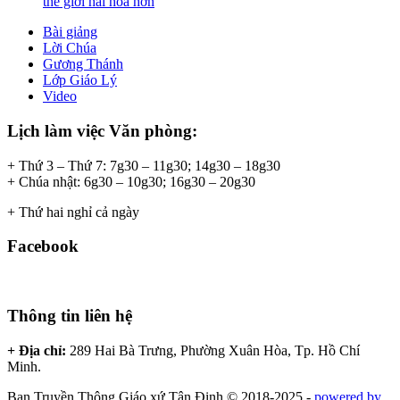
thế giới hài hòa hơn
Bài giảng
Lời Chúa
Gương Thánh
Lớp Giáo Lý
Video
Lịch làm việc Văn phòng:
+ Thứ 3 – Thứ 7: 7g30 – 11g30; 14g30 – 18g30
+ Chúa nhật: 6g30 – 10g30; 16g30 – 20g30
+ Thứ hai nghỉ cả ngày
Facebook
Thông tin liên hệ
+ Địa chỉ:
289 Hai Bà Trưng, Phường Xuân Hòa, Tp. Hồ Chí
Minh.
Ban Truyền Thông Giáo xứ Tân Định © 2018-2025 -
powered by