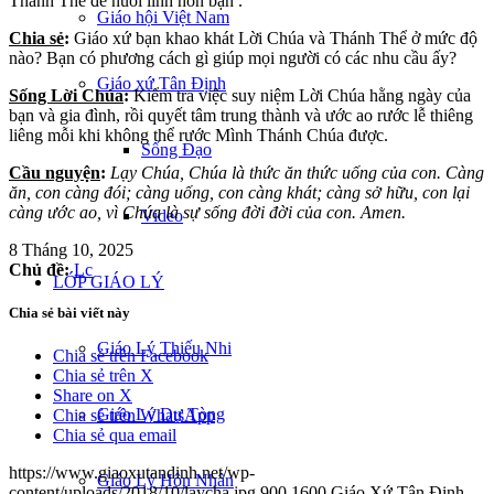
Thánh Thể để nuôi linh hồn bạn .
Giáo hội Việt Nam
Chia sẻ
:
Giáo xứ bạn khao khát Lời Chúa và Thánh Thể ở mức độ
nào? Bạn có phương cách gì giúp mọi người có các nhu cầu ấy?
Giáo xứ Tân Định
Sống Lời Chúa
:
Kiểm tra việc suy niệm Lời Chúa hằng ngày của
bạn và gia đình, rồi quyết tâm trung thành và ước ao rước lễ thiêng
liêng mỗi khi không thể rước Mình Thánh Chúa được.
Sống Đạo
Cầu nguyện
:
Lạy Chúa, Chúa là thức ăn thức uống của con. Càng
ăn, con càng đói; càng uống, con càng khát; càng sở hữu, con lại
càng ước ao, vì Chúa là sự sống đời đời của con. Amen.
Video
8 Tháng 10, 2025
Chủ đề:
Lc
LỚP GIÁO LÝ
Chia sẻ bài viết này
Giáo Lý Thiếu Nhi
Chia sẻ trên Facebook
Chia sẻ trên X
Share on X
Giáo Lý Dự Tòng
Chia sẻ trên WhatsApp
Chia sẻ qua email
https://www.giaoxutandinh.net/wp-
Giáo Lý Hôn Nhân
content/uploads/2018/10/laycha.jpg
900
1600
Giáo Xứ Tân Định