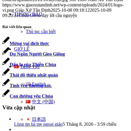
https://www.giaoxutandinh.net/wp-content/uploads/2024/01/logo-
vi.png
Giáo Xứ Tân Định
2025-10-08 09:18:12
2025-10-09
THÔNG BÁO
09:20:31
Chúa Giêsu dạy lời cầu nguyện
Bài viết liên quan
Thủ tục cần biết
Mừng vui đích thực
GIỜ LỄ
Dụ Ngôn Người Gieo Giống
Dấu lạ của Thiên Chúa
Tiếng Việt
Thái độ thiếu nhất quán
English
Tình yêu thương xót.
Con đường yêu Chúa
中文 (中国)
Vừa cập nhật
日本語
Lòng tin bà mẹ ngoại giáo
5 Tháng 8, 2026 - 3:59 chiều