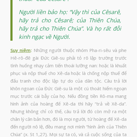
Người liền bảo họ: “Vậy thì của Cêsarê,
hãy trả cho Cêsarê; của Thiên Chúa,
hãy trả cho Thiên Chúa”. Và họ rất đỗi
kinh ngạc về Người.
Suy niệm
:
Những người thuộc nhóm Pha-ri-sêu và phe
Hê-rô-đê gài Đức Giê-su phải tỏ rõ lập trường trước
tình huống nhạy cảm tiến thoái lưỡng nan: hoặc là khuất
phục và nộp thuế cho Xê-da hoặc là chống nộp thuế để
đấu tranh cho độc lập tự do của dân tộc. Câu trả lời
khôn ngoan của Đức Giê-su là một cú thoát hiểm ngoạn
mục trước cái bẫy của họ. Nếu đồng tiền Rô-ma mang
hình ảnh của hoàng đế Xê-da thì hãy “trả về Xê-da”.
Nhưng không chỉ có thế, câu trả lời đó còn mở ra một
chân lý căn bản hơn, đó là mọi người, từ hoàng đế Xê-da
đến người nô lệ, đều mang nơi mình “hình ảnh của Thiên
Chúa” (x. St 1,27). Mọi sự ta có, và cả cuộc sống của ta