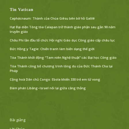
Tin Vatican
Caphácnaum: Thành của Chúa Giêsu bên bờ hồ Galilê
Hạt Đại diện Tông tòa Calapan trở thành giáo phận sau gần 90 năm
truyền giáo
Châu Phi lần đầu tổ chức Hội nghị Giáo dục Công giáo cấp châu lục
Đức Hồng y Tagle: Chiến tranh làm biến dạng thế giới
Tòa Thánh khởi động “Tam niên Nghệ thuật” các Đại học Công giáo
Tòa Thánh công bố chương trình tông du của Đức Thánh Cha tại
Pháp
Cộng hoà Dân chủ Congo: Ebola khiến 330 trẻ em tử vong
Đàm phán Libăng–Israel nối lại giữa căng thẳng
Bài giảng
Lời Chúa