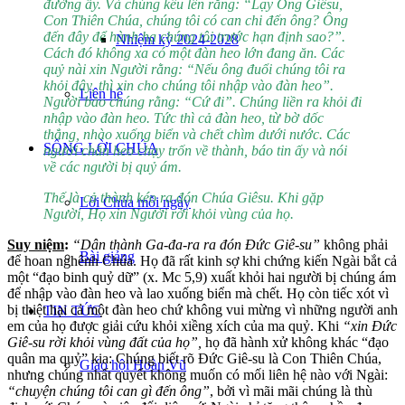
đường ấy. Và chúng kêu lên rằng: “Lạy Ông Giêsu,
Con Thiên Chúa, chúng tôi có can chi đến ông? Ông
đến đây để hành hạ chúng tôi trước hạn định sao?”.
Nhiệm kỳ 2024-2028
Cách đó không xa có một đàn heo lớn đang ăn. Các
quỷ nài xin Người rằng: “Nếu ông đuổi chúng tôi ra
khỏi đây, thì xin cho chúng tôi nhập vào đàn heo”.
Liên hệ
Người bảo chúng rằng: “Cứ đi”. Chúng liền ra khỏi đi
nhập vào đàn heo. Tức thì cả đàn heo, từ bờ dốc
thẳng, nhào xuống biển và chết chìm dưới nước. Các
SỐNG LỜI CHÚA
người chăn heo chạy trốn về thành, báo tin ấy và nói
về các người bị quỷ ám.
Thế là cả thành kéo ra đón Chúa Giêsu. Khi gặp
Lời Chúa mỗi ngày
Người, Họ xin Người rời khỏi vùng của họ.
Suy ni
ệ
m
:
“Dân thành Ga-
đ
a-ra ra
đ
ó
n
Đứ
c Gi
ê
-su”
không phải
Bài giảng
để hoan nghênh Chúa. Họ đã rất kinh sợ khi chứng kiến Ngài bắt cả
một “đạo binh quỷ dữ” (x. Mc 5,9) xuất khỏi hai người bị chúng ám
để nhập vào đàn heo và lao xuống biển mà chết. Họ còn tiếc xót vì
bị thiệt hại cả một đàn heo chứ không vui mừng vì những người anh
TIN TỨC
em của họ được giải cứu khỏi xiềng xích của ma quỷ. Khi
“xin
Đứ
c
Gi
ê
-su r
ờ
i kh
ỏ
i v
ù
ng
đấ
t c
ủ
a h
ọ
”
,
họ đã hành xử không khác “đạo
quân ma quỷ” kia: Chúng biết rõ Đức Giê-su là Con Thiên Chúa,
Giáo hội Hoàn Vũ
nhưng chúng nhất quyết không muốn có mối liên hệ nào với Ngài:
“chuy
ệ
n ch
ú
ng t
ô
i can g
ì
đế
n
ô
ng
”
, bởi vì mãi mãi chúng là thù