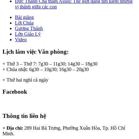
Đức Thánh Cha thăm Assisi: Thế giới đang tìm kiếm những
vị thánh giữa các con
Bài giảng
Lời Chúa
Gương Thánh
Lớp Giáo Lý
Video
Lịch làm việc Văn phòng:
+ Thứ 3 – Thứ 7: 7g30 – 11g30; 14g30 – 18g30
+ Chúa nhật: 6g30 – 10g30; 16g30 – 20g30
+ Thứ hai nghỉ cả ngày
Facebook
Thông tin liên hệ
+ Địa chỉ:
289 Hai Bà Trưng, Phường Xuân Hòa, Tp. Hồ Chí
Minh.