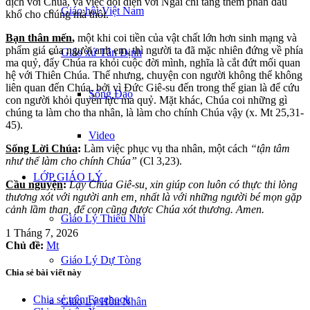
địch với Chúa, và việc đối diện với Ngài chỉ tăng thêm phần đau
Giáo hội Việt Nam
khổ cho chúng mà thôi.
B
ạ
n th
â
n m
ế
n
,
một khi coi tiền của vật chất lớn hơn sinh mạng và
phẩm giá của người anh em, thì người ta đã mặc nhiên đứng về phía
Giáo xứ Tân Định
ma quỷ, đẩy Chúa ra khỏi cuộc đời mình, nghĩa là cắt đứt mối quan
hệ với Thiên Chúa. Thế nhưng, chuyện con người không thể không
liên quan đến Chúa, bởi vì Đức Giê-su đến trong thế gian là để cứu
Sống Đạo
con người khỏi quyền lực ma quỷ. Mặt khác, Chúa coi những gì
chúng ta làm cho tha nhân, là làm cho chính Chúa vậy (x. Mt 25,31-
45).
Video
S
ố
ng L
ờ
i Ch
ú
a
:
Làm việc phục vụ tha nhân, một cách
“t
ậ
n t
â
m
nh
ư
th
ể
l
à
m cho ch
í
nh Ch
ú
a
”
(Cl 3,23).
LỚP GIÁO LÝ
C
ầ
u nguy
ệ
n
:
L
ạ
y Ch
ú
a Gi
ê
-su, xin gi
ú
p con luôn có th
ự
c thi l
ò
ng
th
ươ
ng x
ó
t v
ớ
i ng
ườ
i anh em, nh
ấ
t l
à
v
ớ
i nh
ữ
ng ng
ườ
i b
é
m
ọ
n g
ặ
p
c
ả
nh l
ầ
m than,
để
con c
ũ
ng
đượ
c Ch
ú
a x
ó
t th
ươ
ng. Amen.
Giáo Lý Thiếu Nhi
1 Tháng 7, 2026
Chủ đề:
Mt
Giáo Lý Dự Tòng
Chia sẻ bài viết này
Chia sẻ trên Facebook
Giáo Lý Hôn Nhân