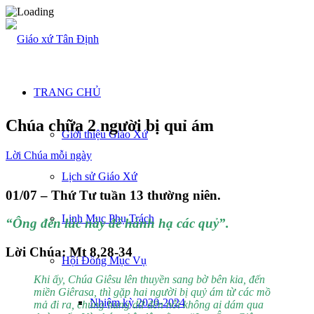
TRANG CHỦ
Chúa chữa 2 người bị quỉ ám
Giới thiệu Giáo Xứ
Lời Chúa mỗi ngày
Lịch sử Giáo Xứ
01/07 – Thứ Tư tuần 13 thường niên.
Linh Mục Phụ Trách
“Ông đến lúc này để hành hạ các quỷ”.
Lời Chúa: Mt 8,28-34
Hội Đồng Mục Vụ
Khi ấy, Chúa Giêsu lên thuyền sang bờ bên kia, đến
miền Giêrasa, thì gặp hai người bị quỷ ám từ các mồ
Nhiệm kỳ 2020-2024
mả đi ra, chúng hung dữ đến nỗi không ai dám qua