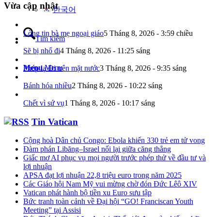
Vừa cập nhật
한국어
Lòng tin bà mẹ ngoại giáo
5 Tháng 8, 2026 - 3:59 chiều
Tìm kiếm
Sẽ bị nhổ đi
4 Tháng 8, 2026 - 11:25 sáng
Menu
Menu
Phép lạ Đi trên mặt nước
3 Tháng 8, 2026 - 9:35 sáng
Bánh hóa nhiều
2 Tháng 8, 2026 - 10:22 sáng
Chết vì sứ vụ
1 Tháng 8, 2026 - 10:17 sáng
Tin Vatican
Cộng hoà Dân chủ Congo: Ebola khiến 330 trẻ em tử vong
Đàm phán Libăng–Israel nối lại giữa căng thẳng
Giấc mơ AI phục vụ mọi người trước phép thử về đầu tư và
lợi nhuận
APSA đạt lợi nhuận 22,8 triệu euro trong năm 2025
Các Giáo hội Nam Mỹ vui mừng chờ đón Đức Lêô XIV
Vatican phát hành bộ tiền xu Euro sưu tập
Bức tranh toàn cảnh về Đại hội “GO! Franciscan Youth
Meeting” tại Assisi