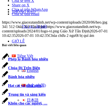
Chia sẻ trên X
Share on X
Chia sẻ trên WhatsApp
THÔNG BÁO
Chia sẻ qua email
https://www.giaoxutandinh.net/wp-content/uploads/2020/06/heo.jpg
Thủ tục cần biết
341
512
Giáo Xứ Tân Định
https://www.giaoxutandinh.net/wp-
content/uploads/2024/01/logo-vi.png
Giáo Xứ Tân Định
2026-07-01
10:42:35
2026-07-01 10:42:35
Chúa chữa 2 người bị quỉ ám
GIỜ LỄ
Bài viết liên quan
Tiếng Việt
Phép lạ Bánh hóa nhiều
Chúa Ði Trên Biển
English
Bánh hóa nhiều
中文 (中国)
Hạt cải và nắm men
Trung tín và sáng kiến
日本語
Khốn cho các ngươi, …