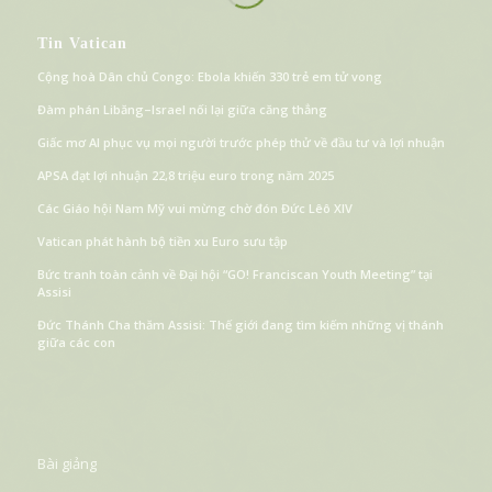
Tin Vatican
Cộng hoà Dân chủ Congo: Ebola khiến 330 trẻ em tử vong
Đàm phán Libăng–Israel nối lại giữa căng thẳng
Giấc mơ AI phục vụ mọi người trước phép thử về đầu tư và lợi nhuận
APSA đạt lợi nhuận 22,8 triệu euro trong năm 2025
Các Giáo hội Nam Mỹ vui mừng chờ đón Đức Lêô XIV
Vatican phát hành bộ tiền xu Euro sưu tập
Bức tranh toàn cảnh về Đại hội “GO! Franciscan Youth Meeting” tại
Assisi
Đức Thánh Cha thăm Assisi: Thế giới đang tìm kiếm những vị thánh
giữa các con
Bài giảng