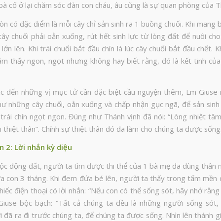
 bà cố ở lại chăm sóc đàn con cháu, âu cũng là sự quan phòng của T
òn có đặc điểm là mỗi cây chỉ sản sinh ra 1 buồng chuối. Khi mang
cây chuối phải oằn xuống, rút hết sinh lực từ lòng đất để nuôi ch
lớn lên. Khi trái chuối bắt đầu chín là lúc cây chuối bắt đầu chết. Kh
cảm thấy ngon, ngọt nhưng không hay biết rằng, đó là kết tinh của
ắc đến những vị mục tử cần đặc biệt cầu nguyện thêm, Lm Giuse
hư những cây chuối, oằn xuống và chấp nhận gục ngã, để sản sinh 
trái chín ngọt ngon. Đúng như Thánh vịnh đã nói: “Lòng nhiệt tâ
i thiệt thân”. Chính sự thiệt thân đó đã làm cho chúng ta được sống
 2: Lời nhắn kỳ diệu
ộc động đất, người ta tìm được thi thể của 1 bà mẹ đã dùng thân 
a con 3 tháng. Khi đem đứa bé lên, người ta thấy trong tấm mền
iếc điện thoại có lời nhắn: “Nếu con có thể sống sót, hãy nhớ rằn
 Giuse bộc bạch: “Tất cả chúng ta đều là những người sống sót, 
 đã ra đi trước chúng ta, để chúng ta được sống. Nhìn lên thánh g