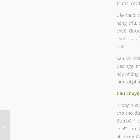
trước, các
Cây chuối c
nặng trĩu, 
chuối được 
chuối, ta 
sinh.
Sau khi nh
Các ngài n
này những 
làm tôi phả
Câu chuyện
Trong 1 cu
chở cho đứ
đứa bé 1 ch
Ðền thờ mẹ của tất cả
con!”. Lm.
mọi nhà thờ
nhiêu người