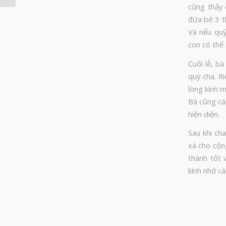
cũng thấy 
đứa bé 3 t
Và nếu quý
con có thể 
Cuối lễ, b
quý cha. R
lòng kính m
Bà cũng cá
hiện diện.
Sau khi ch
xá cho cộn
thành tốt 
kính nhớ cá