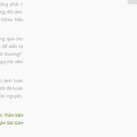
hông phải 1
ng dồi dào.
 Giêsu: Nếu
ặng quà cho
 để diễn tả
nh thương!”.
uý hội viên
p lành toàn
ười đã hoàn
cầu nguyện,
h: Trần Văn
ận Sài Gòn