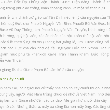
 – Giám Đốc Đại Chủng viện Thánh Giuse. Hiệp dâng Thánh lễ c
g trang phục áo trắng, khăn choàng xanh, và một số thân hữu.
nh lễ, Lm. chánh xứ giáo xứ Tân Định nêu lên ý cầu nguyện của Th
nh hồn quý Đức cha: Phaolô Nguyễn Văn Bình, Phaolô Bùi Văn Đọc, N
Giuse Vũ Duy Thống, Lm. Phaolô Nguyễn Văn Truyền, linh hướng tiê
inh hướng, quý hội viên, các ân nhân của hội, toàn thể hội viên h
 các ý lễ theo ý người xin (Trong bài giảng lễ, Lm. Giuse cũng b
sách các Đức cha cần nhớ để cầu nguyện: Đức cha Simon Hòa 
 giám mục phụ tá Phanxicô Xaviê Trần Thanh Khâm, Đức Hồng 
ễn Văn Thuận).
 giảng lễ, cha Giuse Phạm Bá Lãm kể 2 câu chuyện:
n 1: Cây chuối
n nam Cali, có người nói cứ thấy nhà nào có cây chuối thì đó là nh
úng vậy, người Việt Nam trồng chuối để nhớ về Việt Nam, nhớ đế
 này làm Lm. Giuse nhớ đến câu ca dao: Mẹ già như chuối chín cây –
ày mồ côi. Nhưng thật ra, mấy bà sống lâu hơn mấy ông. Các ông c