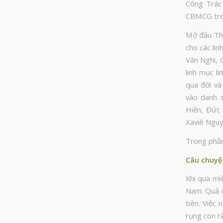
Công Trác
CBMCG tron
Mở đầu Thá
cho các li
Văn Nghi, 
linh mục l
qua đời và
vào danh 
Hiền, Đức
Xaviê Nguy
Trong phần
Câu chuyệ
Khi qua miề
Nam. Quả đ
tiên. Việc
rụng con r