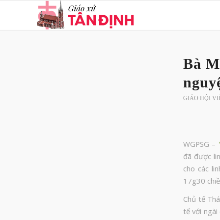
Bà M
nguyệ
GIÁO HỘI V
WGPSG –
đã được li
cho các l
17g30 chiề
Chủ tế Th
tế với ngà