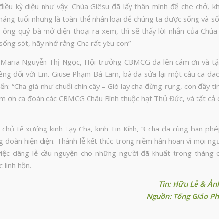
điều kỳ diệu như vậy: Chúa Giêsu đã lấy thân mình để che chở, k
háng tuổi nhưng là toàn thể nhân loại để chúng ta được sống và số
 ông quý bà mở điện thoại ra xem, thì sẽ thấy lời nhắn của Chúa
sống sót, hãy nhớ rằng Cha rất yêu con”.
à Maria Nguyễn Thị Ngọc, Hội trưởng CBMCG đã lên cám ơn và t
iêng đối với Lm. Giuse Phạm Bá Lãm, bà đã sửa lại một câu ca dao
ến: “Cha già như chuối chín cây – Gió lay cha đừng rụng, con đầy tì
m ơn ca đoàn các CBMCG Châu Bình thuộc hạt Thủ Đức, và tất cả q
a chủ tế xướng kinh Lạy Cha, kinh Tin Kính, 3 cha đã cùng ban phé
g đoàn hiện diện. Thánh lễ kết thúc trong niềm hân hoan vì mọi ng
việc dâng lễ cầu nguyện cho những người đã khuất trong tháng 
c linh hồn.
Tin: Hữu Lễ & Ản
Nguồn: Tổng Giáo Ph