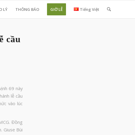
O LÝ
THÔNG BÁO
GIỜ LỄ
Tiếng Việt
ễ cầu
vịnh 69 này
hánh lễ cầu
ức vào lúc
BMCG. Đồng
. Giuse Bùi