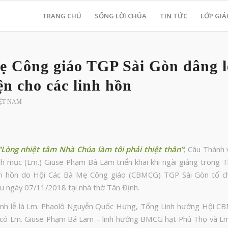
TRANG CHỦ
SỐNG LỜI CHÚA
TIN TỨC
LỚP GIÁ
ẹ Công giáo TGP Sài Gòn dâng l
n cho các linh hồn
IỆT NAM
“Lòng nhiệt tâm Nhà Chúa làm tôi phải thiệt thân”
; Câu Thánh 
nh mục (Lm.) Giuse Phạm Bá Lãm triển khai khi ngài giảng trong T
inh hồn do Hội Các Bà Mẹ Công giáo (CBMCG) TGP Sài Gòn tổ ch
u ngày 07/11/2018 tại nhà thờ Tân Định.
ánh lễ là Lm. Phaolô Nguyễn Quốc Hưng, Tổng Linh hướng Hội C
i có Lm. Giuse Phạm Bá Lãm – linh hướng BMCG hạt Phú Thọ và Lm