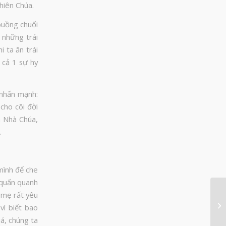
hiên Chúa.
 buồng chuối
o những trái
i ta ăn trái
 cả 1 sự hy
 nhấn mạnh:
cho cõi đời
m Nhà Chúa,
.
mình để che
 quấn quanh
g mẹ rất yêu
vì biết bao
iá, chúng ta