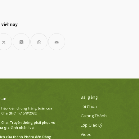
 viết này
Bài giảng
can
Lời Chúa
] Tiếp kiến chung hằng tuần của
Cha (thứ Tư 5/8/2026)
Gương Thánh
Cha: Truyền thông phải phục vụ
Lớp Giáo Lý
ủa gia đình nhân loại
Video
tích của thánh Phêrô đến Đông