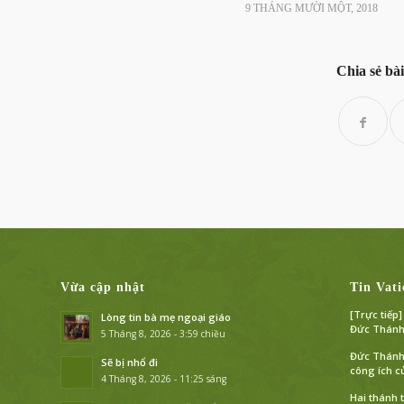
9 THÁNG MƯỜI MỘT, 2018
Chia sẻ bài
Vừa cập nhật
Tin Vati
[Trực tiếp
Lòng tin bà mẹ ngoại giáo
Đức Thánh 
5 Tháng 8, 2026 - 3:59 chiều
Đức Thánh 
Sẽ bị nhổ đi
công ích c
4 Tháng 8, 2026 - 11:25 sáng
Hai thánh 