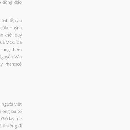
ó đông đảo
ánh lễ: cầu
icôla Huỳnh
n khởi, quý
ội CBMCG đã
ổ sung thêm
Nguyễn Văn
y Phanxicô
à người Việt
n ông bà tổ
 Gió lay mẹ
ố thường đi