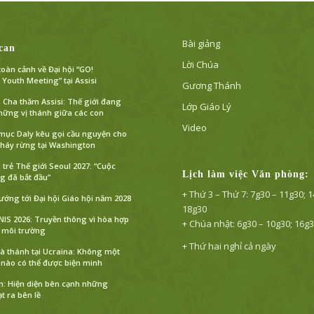
Bài giảng
can
Lời Chúa
toàn cảnh về Đại hội “GO!
 Youth Meeting” tại Assisi
Gương Thánh
Cha thăm Assisi: Thế giới đang
Lớp Giáo Lý
hững vị thánh giữa các con
Video
ục Daly kêu gọi cầu nguyện cho
háy rừng tại Washington
i trẻ Thế giới Seoul 2027: “Cuộc
Lịch làm việc Văn phòng:
 đã bắt đầu”
+ Thứ 3 – Thứ 7: 7g30 – 11g30; 
ướng tới Đại hội Giáo hội năm 2028
18g30
GNIS 2026: Truyền thông vì hòa hợp
+ Chúa nhật: 6g30 – 10g30; 16g
i môi trường
+ Thứ hai nghỉ cả ngày
à thánh tại Ucraina: Không một
 nào có thể được biện minh
n: Hiện diện bên cạnh những
t ra bên lề