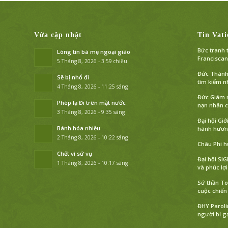
Vừa cập nhật
Tin Vati
Bức tranh 
Lòng tin bà mẹ ngoại giáo
Franciscan
5 Tháng 8, 2026 - 3:59 chiều
Đức Thánh 
Sẽ bị nhổ đi
tìm kiếm n
4 Tháng 8, 2026 - 11:25 sáng
Đức Giám m
Phép lạ Đi trên mặt nước
nạn nhân c
3 Tháng 8, 2026 - 9:35 sáng
Đại hội Giớ
Bánh hóa nhiều
hành hương
2 Tháng 8, 2026 - 10:22 sáng
Châu Phi h
Chết vì sứ vụ
Đại hội SI
1 Tháng 8, 2026 - 10:17 sáng
và phúc lợ
Sứ thần To
cuộc chiến
ĐHY Paroli
người bị gạ