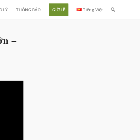
O LÝ
THÔNG BÁO
GIỜ LỄ
Tiếng Việt
ớn –