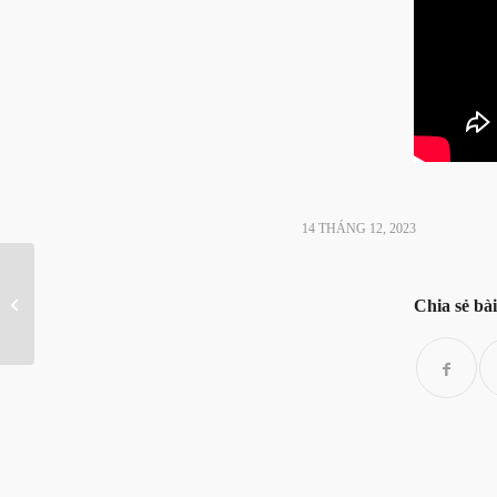
14 THÁNG 12, 2023
Gioan Tẩy giả được
Chia sẻ bài
Chúa khen