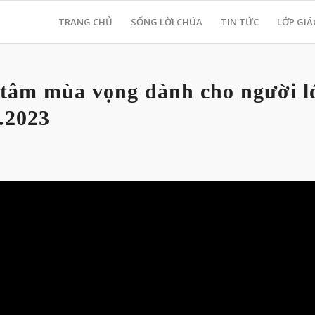
TRANG CHỦ
SỐNG LỜI CHÚA
TIN TỨC
LỚP GIÁ
 tâm mùa vọng dành cho người l
.2023