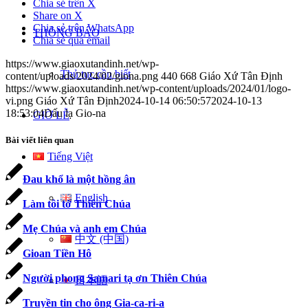
Chia sẻ trên X
Share on X
Chia sẻ trên WhatsApp
THÔNG BÁO
Chia sẻ qua email
https://www.giaoxutandinh.net/wp-
Thủ tục cần biết
content/uploads/2024/02/giona.png
440
668
Giáo Xứ Tân Định
https://www.giaoxutandinh.net/wp-content/uploads/2024/01/logo-
vi.png
Giáo Xứ Tân Định
2024-10-14 06:50:57
2024-10-13
18:53:04
Dấu lạ Gio-na
GIỜ LỄ
Bài viết liên quan
Tiếng Việt
Ðau khổ là một hồng ân
English
Làm tôi tớ Thiên Chúa
Mẹ Chúa và anh em Chúa
中文 (中国)
Gioan Tiền Hô
Người phong Samari tạ ơn Thiên Chúa
日本語
Truyền tin cho ông Gia-ca-ri-a