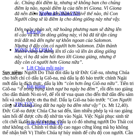
ác. Chúng đòi điềm lạ, nhưng sẽ không ban cho chúng
điềm lạ nào, ngoài điềm lạ của tiên tri Giona. Vì Giona
Nhiệm kỳ 2024-2028
đã nên điềm lạ cho dân thành Ninivê thế nào, thì Con
Người cũng sẽ là điềm lạ cho dòng giống này như vậy.
Đến ngày phán xét, nữ hoàng phương nam sẽ đứng lên
Liên hệ
tố cáo và lên án dòng giống này, vì bà đã từ tận cùng
trái đất mà đến nghe sự khôn ngoan của Salomon.
Nhưng ở đây còn có người hơn Salomon. Dân thành
SỐNG LỜI CHÚA
Ninivê cũng sẽ đứng lên tố cáo và lên án dòng giống
này, vì họ đã sám hối theo lời Giona giảng, nhưng ở
đây còn có người hơn Giona nữa”.
Lời Chúa mỗi ngày
Suy niệm
:
Người Do Thái đòi dấu lạ từ Đức Giê-su, nhưng Chúa
cho biết chỉ có dấu lạ Giô-na, mà dấu lạ đó báo trước chính Ngài
mới dấu lạ đích thực, dấu lạ lớn
“còn hơn ông Giô-na nữa”
. Tiên tri
Bài giảng
Giô-na
“ở trong bụng kình ngư ba ngày ba đêm”,
rồi đến rao giảng
cho dân thành Ni-ni-vê, để rồi từ vua quan cho đến thứ dân đều sám
hối và nhận được ơn tha thứ. Dấu lạ Giô-na báo trước
“Con Người
TIN TỨC
cũng sẽ ở trong lòng đất ba ngày ba đêm như vậy”
(x. Mt 12,40).
Đức Giê-su được Chúa Cha sai đến, làm nhiều phép lạ và rao giảng
sám hối để được cứu độ nhờ tin vào Ngài. Việc Ngài phục sinh từ
cõi chết là dấu lạ tối thượng. Dấu lạ có đó nhưng người Do Thái coi
Giáo hội Hoàn Vũ
như không có. Chính vì thái độ cao ngạo cứng lòng mà họ không
thể nhận biết Vị Thiên Chúa tự hủy mình để cứu độ con người. Cần