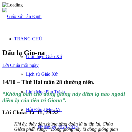
TRANG CHỦ
Dấu lạ Gio-na
Giới thiệu Giáo Xứ
Lời Chúa mỗi ngày
Lịch sử Giáo Xứ
14/10 – Thứ Hai tuần 28 thường niên.
Linh Mục Phụ Trách
“Không ban cho dòng giống này điềm lạ nào ngoài
điềm lạ của tiên tri Giona”.
Hội Đồng Mục Vụ
Lời Chúa: Lc 11, 29-32
Khi ấy, thấy dân chúng từng đoàn lũ tụ tập lại, Chúa
Nhiệm kỳ 2020-2024
Giêsu phán rằng: “Dòng giống này là dòng giống gian