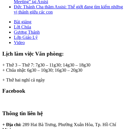
Meeting” tại Assisi
Đức Thánh Cha thăm Assisi: Thế giới đang tìm kiếm những
vị thánh giữa các con
Bài giảng
Lời Chúa
Gương Thánh
Lớp Giáo Lý
Video
Lịch làm việc Văn phòng:
+ Thứ 3 – Thứ 7: 7g30 – 11g30; 14g30 – 18g30
+ Chúa nhật: 6g30 – 10g30; 16g30 – 20g30
+ Thứ hai nghỉ cả ngày
Facebook
Thông tin liên hệ
+ Địa chỉ:
289 Hai Bà Trưng, Phường Xuân Hòa, Tp. Hồ Chí