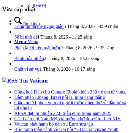
한국어
Vừa cập nhật
Tìm kiếm
Lòng tin bà mẹ ngoại giáo
5 Tháng 8, 2026 - 3:59 chiều
Sẽ bị nhổ đi
4 Tháng 8, 2026 - 11:25 sáng
Menu
Menu
Phép lạ Đi trên mặt nước
3 Tháng 8, 2026 - 9:35 sáng
Bánh hóa nhiều
2 Tháng 8, 2026 - 10:22 sáng
Chết vì sứ vụ
1 Tháng 8, 2026 - 10:17 sáng
Tin Vatican
Cộng hoà Dân chủ Congo: Ebola khiến 330 trẻ em tử vong
Đàm phán Libăng–Israel nối lại giữa căng thẳng
Giấc mơ AI phục vụ mọi người trước phép thử về đầu tư và
lợi nhuận
APSA đạt lợi nhuận 22,8 triệu euro trong năm 2025
Các Giáo hội Nam Mỹ vui mừng chờ đón Đức Lêô XIV
Vatican phát hành bộ tiền xu Euro sưu tập
Bức tranh toàn cảnh về Đại hội “GO! Franciscan Youth