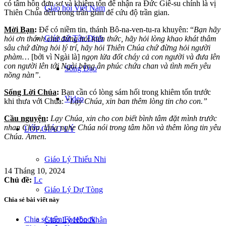
có tâm hồn đơn sơ và khiêm tốn để nhận ra Đức Giê-su chính là vị
Giáo hội Việt Nam
Thiên Chúa đến trong trần gian để cứu độ trần gian.
Mời Bạn
:
Để có niềm tin, thánh Bô-na-ven-tu-ra khuyên: “
Bạn hãy
Giáo xứ Tân Định
hỏi ơn thánh chứ đừng hỏi kiến thức, hãy hỏi lòng khao khát thâm
sâu chứ đừng hỏi lý trí, hãy hỏi Thiên Chúa chứ đừng hỏi người
phàm…
[bởi vì Ngài là]
ngọn lửa đốt cháy cả con người và đưa lên
con người lên tới Ngài bằng ân phúc chứa chan và tình mến yêu
Sống Đạo
nồng nàn”.
Sống Lời Chúa
:
Bạn cần có lòng sám hối trong khiêm tốn trước
Video
khi thưa với Chúa:
“Lạy Chúa, xin ban thêm lòng tin cho con.”
Cầu nguyện
:
Lạy Chúa, xin cho con biết bình tâm đặt mình trước
nhan Chúa, lắng nghe Chúa nói trong tâm hồn và thêm lòng tin yêu
LỚP GIÁO LÝ
Chúa. Amen.
Giáo Lý Thiếu Nhi
14 Tháng 10, 2024
Chủ đề:
Lc
Giáo Lý Dự Tòng
Chia sẻ bài viết này
Chia sẻ trên Facebook
Giáo Lý Hôn Nhân