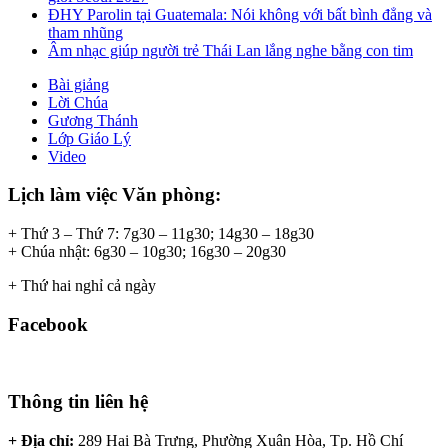
ĐHY Parolin tại Guatemala: Nói không với bất bình đẳng và
tham nhũng
Âm nhạc giúp người trẻ Thái Lan lắng nghe bằng con tim
Bài giảng
Lời Chúa
Gương Thánh
Lớp Giáo Lý
Video
Lịch làm việc Văn phòng:
+ Thứ 3 – Thứ 7: 7g30 – 11g30; 14g30 – 18g30
+ Chúa nhật: 6g30 – 10g30; 16g30 – 20g30
+ Thứ hai nghỉ cả ngày
Facebook
Thông tin liên hệ
+ Địa chỉ:
289 Hai Bà Trưng, Phường Xuân Hòa, Tp. Hồ Chí