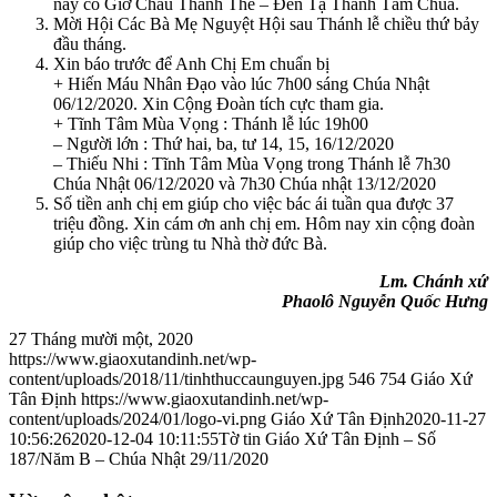
này có Giờ Chầu Thánh Thể – Đền Tạ Thánh Tâm Chúa.
Mời Hội Các Bà Mẹ Nguyệt Hội sau Thánh lễ chiều thứ bảy
đầu tháng.
Xin báo trước để Anh Chị Em chuẩn bị
+ Hiến Máu Nhân Đạo vào lúc 7h00 sáng Chúa Nhật
06/12/2020. Xin Cộng Đoàn tích cực tham gia.
+ Tĩnh Tâm Mùa Vọng : Thánh lễ lúc 19h00
– Người lớn : Thứ hai, ba, tư 14, 15, 16/12/2020
– Thiếu Nhi : Tĩnh Tâm Mùa Vọng trong Thánh lễ 7h30
Chúa Nhật 06/12/2020 và 7h30 Chúa nhật 13/12/2020
Số tiền anh chị em giúp cho việc bác ái tuần qua được 37
triệu đồng. Xin cám ơn anh chị em. Hôm nay xin cộng đoàn
giúp cho việc trùng tu Nhà thờ đức Bà.
Lm. Chánh xứ
Phaolô Nguyễn Quốc Hưng
27 Tháng mười một, 2020
https://www.giaoxutandinh.net/wp-
content/uploads/2018/11/tinhthuccaunguyen.jpg
546
754
Giáo Xứ
Tân Định
https://www.giaoxutandinh.net/wp-
content/uploads/2024/01/logo-vi.png
Giáo Xứ Tân Định
2020-11-27
10:56:26
2020-12-04 10:11:55
Tờ tin Giáo Xứ Tân Định – Số
187/Năm B – Chúa Nhật 29/11/2020