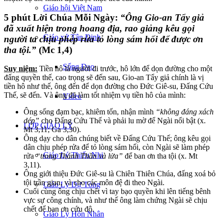
Giáo hội Việt Nam
5 phút Lời Chúa Mỗi Ngày:
“Ông Gio-an Tẩy giả
đã xuất hiện trong hoang địa, rao giảng kêu gọi
Giáo xứ Tân Định
người ta chịu phép rửa tỏ lòng sám hối để được ơn
tha tội.”
(Mc 1,4)
Sống Đạo
Suy niệm:
Tiền hô là người đi trước, hô lớn để dọn đường cho một
đấng quyền thế, cao trọng sẽ đến sau, Gio-an Tẩy giả chính là vị
tiền hô như thế, ông đến để dọn đường cho Đức Giê-su, Đấng Cứu
Thế, sẽ đến. Và ông đã làm tốt nhiệm vụ tiền hô của mình:
Video
Ông sống đạm bạc, khiêm tốn, nhận mình
“không đáng xách
dép”
cho Đấng Cứu Thế và phải lu mờ để Ngài nổi bật (x.
LỚP GIÁO LÝ
Mt 3,11; Ga 3,30).
Ông dạy cho dân chúng biết về Đấng Cứu Thế; ông kêu gọi
dân chịu phép rửa để tỏ lòng sám hối, còn Ngài sẽ làm phép
Giáo Lý Thiếu Nhi
rửa
“trong Thánh Thần và lửa”
để ban ơn tha tội (x. Mt
3,11).
Ông giới thiệu Đức Giê-su là Chiên Thiên Chúa, đấng xoá bỏ
tội trần gian, và cho các môn đệ đi theo Ngài.
Giáo Lý Dự Tòng
Cuối cùng ông chịu chết vì tay bạo quyền khi lên tiếng bênh
vực sự công chính, và như thế ông làm chứng Ngài sẽ chịu
chết để ban ơn cứu độ.
Giáo Lý Hôn Nhân