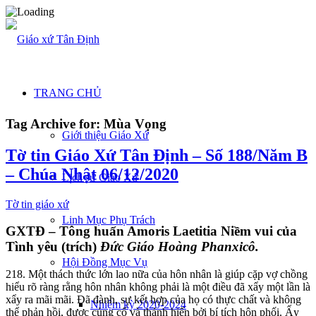
TRANG CHỦ
Tag Archive for:
Mùa Vọng
Giới thiệu Giáo Xứ
Tờ tin Giáo Xứ Tân Định – Số 188/Năm B
– Chúa Nhật 06/12/2020
Lịch sử Giáo Xứ
Tờ tin giáo xứ
Linh Mục Phụ Trách
GXTĐ – Tông huấn Amoris Laetitia Niềm vui của
Tình yêu (trích)
Đức Giáo Hoàng Phanxicô.
Hội Đồng Mục Vụ
218. Một thách thức lớn lao nữa của hôn nhân là giúp cặp vợ chồng
hiểu rõ ràng rằng hôn nhân không phải là một điều đã xẩy một lần là
xẩy ra mãi mãi. Đã đành, sự kết hợp của họ có thực chất và không
Nhiệm kỳ 2020-2024
thể phản hồi, được củng cố và thánh hiến bởi bí tích hôn phối. Ấy