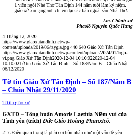
1 viên ngói Nhà Thờ Tân Định 144 năm tuổi làm kỷ niệm,
giáo xứ xin tặng anh chị em tại các bàn ngoài sân Nhà Thờ.
Lm. Chánh xứ
Phaolô Nguyễn Quốc Hưng
4 Tháng 12, 2020
https://www.giaoxutandinh.net/wp-
content/uploads/2019/06/taygia.jpg
440
640
Giáo Xứ Tân Định
https://www.giaoxutandinh.net/wp-content/uploads/2024/01/logo-
vi.png
Giáo Xứ Tân Định
2020-12-04 10:10:02
2020-12-04
10:10:02
Tờ tin Giáo Xứ Tân Định – Số 188/Năm B – Chúa Nhật
06/12/2020
Tờ tin Giáo Xứ Tân Định – Số 187/Năm B
– Chúa Nhật 29/11/2020
Tờ tin giáo xứ
GXTĐ – Tông huấn Amoris Laetitia Niềm vui của
Tình yêu (trích)
Đức Giáo Hoàng Phanxicô.
217. Điều quan trọng là phải coi hôn nhân như một vấn đề yêu