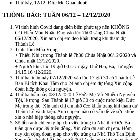
Thứ bảy, 12/12: Đức Mẹ Guadalupê.
THÔNG BÁO: TUẦN 06/12 – 12/12/2020
Vì tình hình Covid đang diễn biến phức tạp nên KHÔNG
CÓ Hiến Máu Nhân Đạo vào lúc 7h00 sáng Chúa Nhật
06/12/2020. Xin anh chị em đeo khẩu trang khi tham dự
Thánh Lễ.
Tĩnh Tâm Mùa Vọng:
+ Thiếu Nhi : trong Thánh lễ 7h30 Chúa Nhật 06/12/2020 và
Chúa nhật 13/12/2020.
+ Người lớn : lúc 19 giờ 00 các ngày Thứ Hai, Ba, Tư ngày
14,15,16 /12/2020.
Thứ hai tuần này 07/12/2020 vào lúc 17 giờ 30 có Thánh Lễ
Ban Bí tích Khai Tâm cho 24 anh chị em dự tòng Xin cộng
đoàn hiệp thông cầu nguyện.
Thứ ba tuần này 08/12/2020 Lễ Đức Mẹ Vô Nhiễm Nguyên
Tội, lễ trọng. Sau Thánh lễ 17 giờ 30 có cuộc rước kiệu Đức
Mẹ trọng thể. Xin anh chị em nhớ đeo khẩu trang khi tham dự
Thánh Lễ và đi kiệu. Anh chị em nào có vấn đề về sức khỏe
xin ở nhà hiệp thông cầu nguyện.
Số tiền anh chị em giúp cho việc trùng tu Nhà thờ Đức Bà
tuần qua được 39 triệu đồng. Xin cám ơn anh chị em. Hôm
nay xin cộng đoàn giúp cho việc trùng tu Nhà Thờ Tân Định.
Sau mỗi Thánh Lễ Chúa nhật 06/12 nếu anh chị em muốn giữ