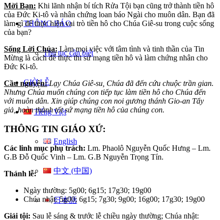
Mời Bạn:
Khi lãnh nhận bí tích Rửa Tội bạn cũng trở thành tiền hô
của Đức Ki-tô và nhân chứng loan báo Ngài cho muôn dân. Bạn đã
THÔNG BÁO
làm gì để thực hiện vai trò tiền hô cho Chúa Giê-su trong cuộc sống
của bạn?
Sống Lời Chúa:
Làm mọi việc với tâm tình và tinh thần của Tin
Thủ tục cần biết
Mừng là cách để thực thi sứ mạng tiền hô và làm chứng nhân cho
Đức Ki-tô.
GIỜ LỄ
Cầu nguyện:
Lạy Chúa Giê-su, Chúa đã đến cứu chuộc trần gian.
Nhưng Chúa muốn chúng con tiếp tục làm tiền hô cho Chúa đến
với muôn dân. Xin giúp chúng con noi gương thánh Gio-an Tẩy
giả, hoàn thành tốt sứ mạng tiền hô của chúng con.
Tiếng Việt
THÔNG TIN GIÁO XỨ:
English
Các linh mục phụ trách:
Lm. Phaolô Nguyễn Quốc Hưng – Lm.
G.B Đỗ Quốc Vinh – Lm. G.B Nguyễn Trọng Tín.
中文 (中国)
Thánh lễ:
Ngày thường: 5g00; 6g15; 17g30; 19g00
Chúa nhật: 5g00; 6g15; 7g30; 9g00; 16g00; 17g30; 19g00
日本語
Giải tội:
Sau lễ sáng & trước lễ chiều ngày thường; Chúa nhật: