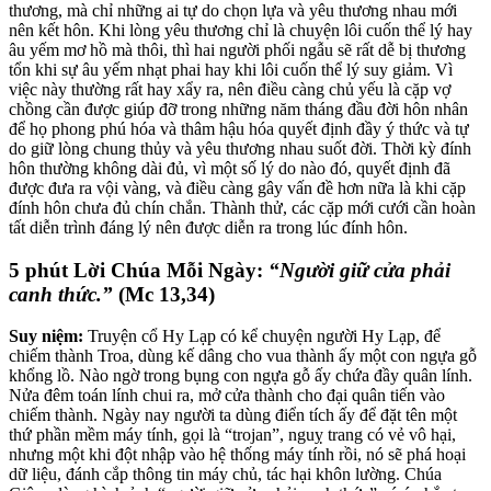
thương, mà chỉ những ai tự do chọn lựa và yêu thương nhau mới
nên kết hôn. Khi lòng yêu thương chỉ là chuyện lôi cuốn thể lý hay
âu yếm mơ hồ mà thôi, thì hai người phối ngẫu sẽ rất dễ bị thương
tổn khi sự âu yếm nhạt phai hay khi lôi cuốn thể lý suy giảm. Vì
việc này thường rất hay xẩy ra, nên điều càng chủ yếu là cặp vợ
chồng cần được giúp đỡ trong những năm tháng đầu đời hôn nhân
để họ phong phú hóa và thâm hậu hóa quyết định đầy ý thức và tự
do giữ lòng chung thủy và yêu thương nhau suốt đời. Thời kỳ đính
hôn thường không dài đủ, vì một số lý do nào đó, quyết định đã
được đưa ra vội vàng, và điều càng gây vấn đề hơn nữa là khi cặp
đính hôn chưa đủ chín chắn. Thành thử, các cặp mới cưới cần hoàn
tất diễn trình đáng lý nên được diễn ra trong lúc đính hôn.
5 phút Lời Chúa Mỗi Ngày:
“Người giữ cửa phải
canh thức.”
(Mc 13,34)
Suy niệm:
Truyện cổ Hy Lạp có kể chuyện người Hy Lạp, để
chiếm thành Troa, dùng kế dâng cho vua thành ấy một con ngựa gỗ
khổng lồ. Nào ngờ trong bụng con ngựa gỗ ấy chứa đầy quân lính.
Nửa đêm toán lính chui ra, mở cửa thành cho đại quân tiến vào
chiếm thành. Ngày nay người ta dùng điển tích ấy để đặt tên một
thứ phần mềm máy tính, gọi là “trojan”, nguỵ trang có vẻ vô hại,
nhưng một khi đột nhập vào hệ thống máy tính rồi, nó sẽ phá hoại
dữ liệu, đánh cắp thông tin máy chủ, tác hại khôn lường. Chúa