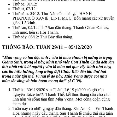
Thứ ba, 01/12:
Thứ tư, 02/12:
Thứ năm, 03/12: Thứ Năm đầu tháng. THÁNH
PHANXICÔ XAVIÊ, LINH MỤC. Bổn mạng các xứ truyền
giáo.
Lễ kính.
Thứ sáu, 04/12: Thứ Sáu đầu tháng. Thánh Gioan Đamas,
linh mục, tiến sĩ Hội Thánh.
Thứ bảy, 05/12: Thứ Bảy đầu tháng.
THÔNG BÁO: TUẦN 29/11 – 05/12/2020
“Mùa vọng có hai đặc tính : vừa là mùa chuẩn bị mừng lễ trọng
Giáng Sinh, trong lễ này, kính nhớ việc Con Thiên Chúa đến lần
thứ nhất với loài người ; vừa là mùa mà qua việc kính nhớ này,
các tín hữu hướng lòng trông đợi Chúa Kitô đến lần thứ hai
trong ngày tận thế. Vì hai lý do này, Mùa Vọng được coi như
mùa sốt sắng và hân hoan mong đợi” (AC 39).
Thứ hai 30/11/2020 sau Thánh Lễ 19 giờ 00 có giờ cầu
nguyện Taize trước Thánh Thể, kết thúc tháng cầu cho các
linh hồn và sống tâm tình Mùa Vọng. Mời cộng đoàn cùng
tham dự.
Tuần này có những ngày đầu tháng. Xin Anh Chị Em Thánh
Hóa những ngày đầu tháng. Sau Thánh lễ chiều thứ sáu tuần