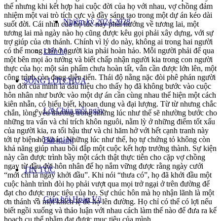
thế nhưng khi kết hợp hai cuộc đời của họ với nhau, vợ chồng đảm
nhiệm một vai trò tích cực và đầy sáng tạo trong một dự án kéo dài
Nhiệm kỳ 2024-2028
suốt đời. Cái nhìn của họ lúc này phải hướng về tương lai, một
tương lai mà ngày nào họ cũng được kêu gọi phải xây dựng, với sự
trợ giúp của ơn thánh. Chính vì lý do này, không ai trong hai người
có thể mong chờ ở người kia phải hoàn hảo. Mỗi người phải để qua
Liên hệ
một bên mọi ảo tưởng và biết chấp nhận người kia trong con người
thực của họ: một sản phẩm chưa hoàn tất, vẫn cần được lớn lên, một
công trình còn đang diễn tiến. Thái độ nằng nặc đòi phê phán người
SỐNG LỜI CHÚA
bạn đời của mình là dấu hiệu cho thấy họ đã không bước vào cuộc
hôn nhân như bước vào một dự án cần cùng nhau thể hiện một cách
kiên nhẫn, có hiểu biết, khoan dung và đại lượng. Từ từ nhưng chắc
Lời Chúa mỗi ngày
chắn, lòng yêu thương trong những lúc như thế sẽ nhường bước cho
những tra vấn và chỉ trích khôn nguôi, nằm lỳ ở những điểm tốt xấu
của người kia, ra tối hậu thư và chi hăm hở với hết cạnh tranh này
tới tự biện hộ khác. Những lúc như thế, họ tự chứng tỏ không còn
Bài giảng
khả năng giúp nhau bồi đắp một cuộc kết hợp trưởng thành. Sự kiện
này cần được trình bầy một cách thật thực tiễn cho cặp vợ chồng
ngay từ đầu đời hôn nhân để họ nắm vững được rằng ngày cưới
TIN TỨC
“mới chỉ là ngày khởi đầu”. Khi nói “thưa có”, họ đã khởi đầu một
cuộc hành trình đòi họ phải vượt qua mọi trở ngại ở trên đường để
đạt cho được mục tiêu của họ. Sự chúc hôn mà họ nhận lãnh là một
Giáo hội Hoàn Vũ
ơn thánh và một khích lệ để họ lên đường. Họ chỉ có thể có lợi nếu
biết ngồi xuống và thảo luận với nhau cách làm thế nào để đưa ra kế
hoạch cụ thể nhằm đạt được mục tiêu của mình.