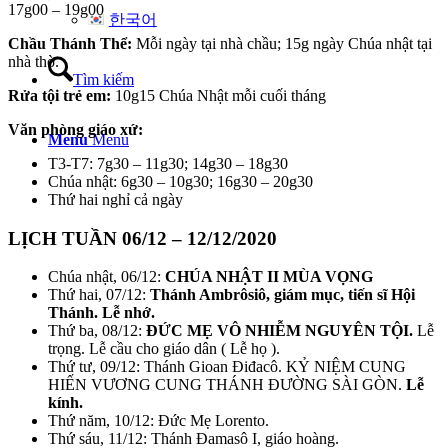
17g00 – 19g00
한국어
Chầu Thánh Thể:
Mỗi ngày tại nhà chầu; 15g ngày Chúa nhật tại
nhà thờ.
Tìm kiếm
Rửa tội trẻ em:
10g15 Chúa Nhật mỗi cuối tháng
Văn phòng giáo xứ:
Menu
Menu
T3-T7: 7g30 – 11g30; 14g30 – 18g30
Chúa nhật: 6g30 – 10g30; 16g30 – 20g30
Thứ hai nghỉ cả ngày
LỊCH TUẦN 06/12 – 12/12/2020
Chúa nhật, 06/12:
CHÚA NHẬT II MÙA VỌNG
Thứ hai, 07/12:
Thánh Ambrôsiô, giám mục, tiến sĩ Hội
Thánh. Lễ nhớ.
Thứ ba, 08/12:
ĐỨC MẸ VÔ NHIỄM NGUYÊN TỘI.
Lễ
trọng. Lễ cầu cho giáo dân ( Lễ họ ).
Thứ tư, 09/12: Thánh Gioan Điđacô. KỶ NIỆM CUNG
HIẾN VƯƠNG CUNG THÁNH ĐƯỜNG SÀI GÒN.
Lễ
kính.
Thứ năm, 10/12: Đức Mẹ Lorento.
Thứ sáu, 11/12: Thánh Đamasô I, giáo hoàng.