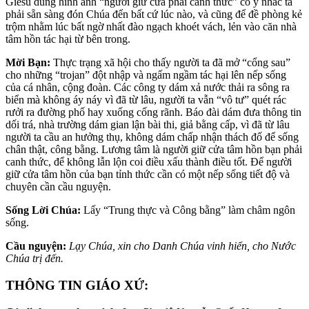
Giêsu dùng hình ảnh “người giữ cửa phải canh thức” có ý nhắc ta
phải sẵn sàng đón Chúa đến bất cứ lúc nào, và cũng để đề phòng kẻ
trộm nhằm lúc bất ngờ nhất đào ngạch khoét vách, lẻn vào căn nhà
tâm hồn tác hại từ bên trong.
Mời Bạn:
Thực trạng xã hội cho thấy người ta đã mở “cổng sau”
cho những “trojan” đột nhập và ngấm ngầm tác hại lên nếp sống
của cá nhân, cộng đoàn. Các công ty dám xả nước thải ra sông ra
biển mà không áy náy vì đã từ lâu, người ta vẫn “vô tư” quét rác
rưởi ra đường phố hay xuống cống rãnh. Báo đài dám đưa thông tin
dối trá, nhà trường dám gian lận bài thi, giả bằng cấp, vì đã từ lâu
người ta cầu an hưởng thụ, không dám chấp nhận thách đố để sống
chân thật, công bằng. Lương tâm là người giữ cửa tâm hồn bạn phải
canh thức, để không lẫn lộn coi điều xấu thành điều tốt. Để người
giữ cửa tâm hồn của bạn tỉnh thức cần có một nếp sống tiết độ và
chuyên cần cầu nguyện.
Sống Lời Chúa:
Lấy “Trung thực và Công bằng” làm châm ngôn
sống.
Cầu nguyện:
Lạy Chúa, xin cho Danh Chúa vinh hiển, cho Nước
Chúa trị đến.
THÔNG TIN GIÁO XỨ: