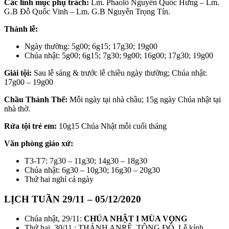
Các linh mục phụ trách:
Lm. Phaolô Nguyễn Quốc Hưng – Lm.
G.B Đỗ Quốc Vinh – Lm. G.B Nguyễn Trọng Tín.
Thánh lễ:
Ngày thường: 5g00; 6g15; 17g30; 19g00
Chúa nhật: 5g00; 6g15; 7g30; 9g00; 16g00; 17g30; 19g00
Giải tội:
Sau lễ sáng & trước lễ chiều ngày thường; Chúa nhật:
17g00 – 19g00
Chầu Thánh Thể:
Mỗi ngày tại nhà chầu; 15g ngày Chúa nhật tại
nhà thờ.
Rửa tội trẻ em:
10g15 Chúa Nhật mỗi cuối tháng
Văn phòng giáo xứ:
T3-T7: 7g30 – 11g30; 14g30 – 18g30
Chúa nhật: 6g30 – 10g30; 16g30 – 20g30
Thứ hai nghỉ cả ngày
LỊCH TUẦN 29/11 – 05/12/2020
Chúa nhật, 29/11:
CHÚA NHẬT I MÙA VỌNG
Thứ hai, 30/11 : THÁNH ANRÊ, TÔNG ĐỒ. Lễ kính.