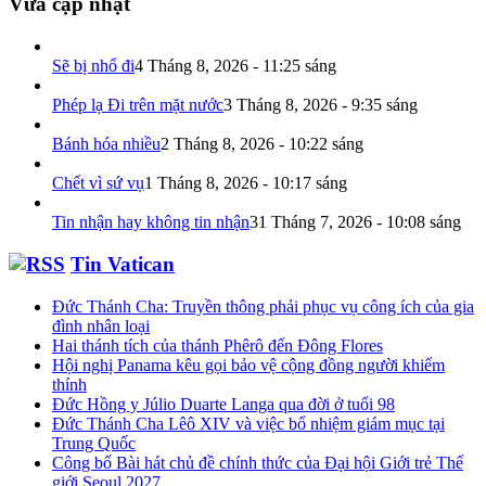
Vừa cập nhật
Sẽ bị nhổ đi
4 Tháng 8, 2026 - 11:25 sáng
Phép lạ Đi trên mặt nước
3 Tháng 8, 2026 - 9:35 sáng
Bánh hóa nhiều
2 Tháng 8, 2026 - 10:22 sáng
Chết vì sứ vụ
1 Tháng 8, 2026 - 10:17 sáng
Tin nhận hay không tin nhận
31 Tháng 7, 2026 - 10:08 sáng
Tin Vatican
Đức Thánh Cha: Truyền thông phải phục vụ công ích của gia
đình nhân loại
Hai thánh tích của thánh Phêrô đến Đông Flores
Hội nghị Panama kêu gọi bảo vệ cộng đồng người khiếm
thính
Đức Hồng y Júlio Duarte Langa qua đời ở tuổi 98
Đức Thánh Cha Lêô XIV và việc bổ nhiệm giám mục tại
Trung Quốc
Công bố Bài hát chủ đề chính thức của Đại hội Giới trẻ Thế
giới Seoul 2027