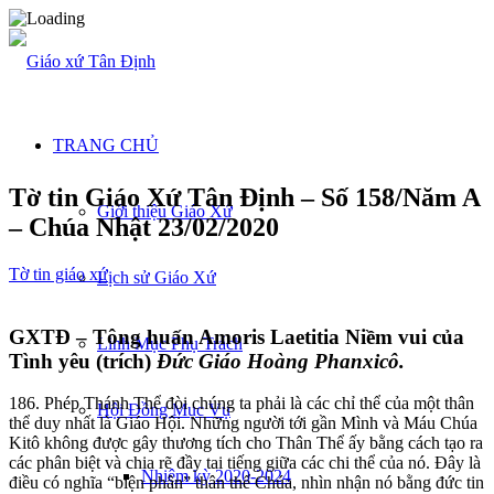
TRANG CHỦ
Tờ tin Giáo Xứ Tân Định – Số 158/Năm A
Giới thiệu Giáo Xứ
– Chúa Nhật 23/02/2020
Tờ tin giáo xứ
Lịch sử Giáo Xứ
GXTĐ – Tông huấn Amoris Laetitia Niềm vui của
Linh Mục Phụ Trách
Tình yêu (trích)
Đức Giáo Hoàng Phanxicô.
186. Phép Thánh Thể đòi chúng ta phải là các chỉ thể của một thân
Hội Đồng Mục Vụ
thể duy nhất là Giáo Hội. Những người tới gần Mình và Máu Chúa
Kitô không được gây thương tích cho Thân Thể ấy bằng cách tạo ra
các phân biệt và chia rẽ đầy tai tiếng giữa các chi thể của nó. Đây là
Nhiệm kỳ 2020-2024
điều có nghĩa “biện phân” thân thể Chúa, nhìn nhận nó bằng đức tin