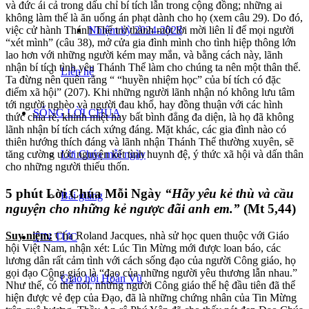
và đức ái cả trong dấu chỉ bí tích lẫn trong cộng đồng; những ai
không làm thế là ăn uống án phạt dành cho họ (xem câu 29). Do đó,
Nhiệm kỳ 2024-2028
việc cử hành Thánh Thể trở thành một lời mời liên lỉ để mọi người
“xét mình” (câu 38), mở cửa gia đình mình cho tình hiệp thông lớn
lao hơn với những người kém may mắn, và bằng cách này, lãnh
nhận bí tích tình yêu Thánh Thể làm cho chúng ta nên một thân thể.
Liên hệ
Ta đừng nên quên rằng “ “huyền nhiệm học” của bí tích có đặc
điểm xã hội” (207). Khi những người lãnh nhận nó không lưu tâm
tới người nghèo và người đau khổ, hay đồng thuận với các hình
SỐNG LỜI CHÚA
thức chia rẽ, khinh miệt hay bất bình đẳng đa diện, là họ đã không
lãnh nhận bí tích cách xứng đáng. Mặt khác, các gia đình nào có
thiên hướng thích đáng và lãnh nhận Thánh Thể thường xuyên, sẽ
Lời Chúa mỗi ngày
tăng cường ước nguyện kết tình huynh đệ, ý thức xã hội và dấn thân
cho những người thiếu thốn.
5 phút Lời Chúa Mỗi Ngày
“Hãy yêu kẻ thù và cầu
Bài giảng
nguyện cho những kẻ ngược đãi anh em.”
(Mt 5,44)
Suy niệm:
Cha Roland Jacques, nhà sử học quen thuộc với Giáo
TIN TỨC
hội Việt Nam, nhận xét: Lúc Tin Mừng mới được loan báo, các
lương dân rất cảm tình với cách sống đạo của người Công giáo, họ
gọi đạo Công giáo là “đạo của những người yêu thương lẫn nhau.”
Giáo hội Hoàn Vũ
Như thế, có thể nói, những người Công giáo thế hệ đầu tiên đã thể
hiện được vẻ đẹp của Đạo, đã là những chứng nhân của Tin Mừng