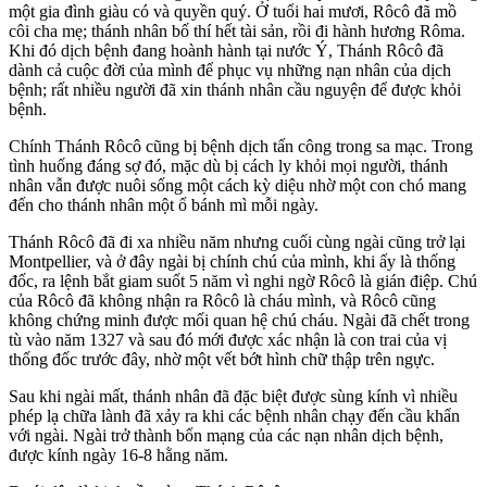
một gia đình giàu có và quyền quý. Ở tuổi hai mươi, Rôcô đã mồ
côi cha mẹ; thánh nhân bố thí hết tài sản, rồi đi hành hương Rôma.
Khi đó dịch bệnh đang hoành hành tại nước Ý, Thánh Rôcô đã
dành cả cuộc đời của mình để phục vụ những nạn nhân của dịch
bệnh; rất nhiều người đã xin thánh nhân cầu nguyện để được khỏi
bệnh.
Chính Thánh Rôcô cũng bị bệnh dịch tấn công trong sa mạc. Trong
tình huống đáng sợ đó, mặc dù bị cách ly khỏi mọi người, thánh
nhân vẫn được nuôi sống một cách kỳ diệu nhờ một con chó mang
đến cho thánh nhân một ổ bánh mì mỗi ngày.
Thánh Rôcô đã đi xa nhiều năm nhưng cuối cùng ngài cũng trở lại
Montpellier, và ở đây ngài bị chính chú của mình, khi ấy là thống
đốc, ra lệnh bắt giam suốt 5 năm vì nghi ngờ Rôcô là gián điệp. Chú
của Rôcô đã không nhận ra Rôcô là cháu mình, và Rôcô cũng
không chứng minh được mối quan hệ chú cháu. Ngài đã chết trong
tù vào năm 1327 và sau đó mới được xác nhận là con trai của vị
thống đốc trước đây, nhờ một vết bớt hình chữ thập trên ngực.
Sau khi ngài mất, thánh nhân đã đặc biệt được sùng kính vì nhiều
phép lạ chữa lành đã xảy ra khi các bệnh nhân chạy đến cầu khẩn
với ngài. Ngài trở thành bổn mạng của các nạn nhân dịch bệnh,
được kính ngày 16-8 hằng năm.