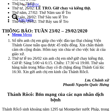
Thứ ba, 25/02:
한국어
Thứ tư, 26/02:
LỄ TRO. Giữ chay và kiêng thịt.
Thứ năm, 27/02: Thứ Năm sau lễ Tro
Thứ sáu, 28/02: Thứ Sáu sau lễ Tro
Tìm kiếm
Thứ bảy, 29/02: Thứ Bảy sau lễ Tro
THÔNG BÁO: TUẦN 23/02 – 29/02/2020
Menu
Menu
Số tiền anh chị em giúp cho việc đào tạo Đại chủng Viện
Thánh Giuse tuần qua được 45 triệu đồng. Xin chân thành
cám ơn cộng đoàn. Hôm nay xin chia sẻ cho việc bác ái của
giáo xứ.
Thứ tư lễ tro 26/02 xin anh chị em nhớ giữ chay kiêng thịt.
Giờ lễ: Sáng 5:00 và 6:15. Chiều: 17:30 và 19:00. Thứ sáu
hàng tuần trong Mùa chay có đi chặng đàng Thánh Giá lúc
16:30. Xin gửi anh chị em kinh cầu Thánh Rôcô.
Lm. Chánh xứ
Phaolô Nguyễn Quốc Hưng
Thánh Rôcô: Bổn mạng của các nạn nhân dịch
bệnh
Thánh Rôcô sinh khoảng năm 1295 tại Montpelier nước Pháp, trong