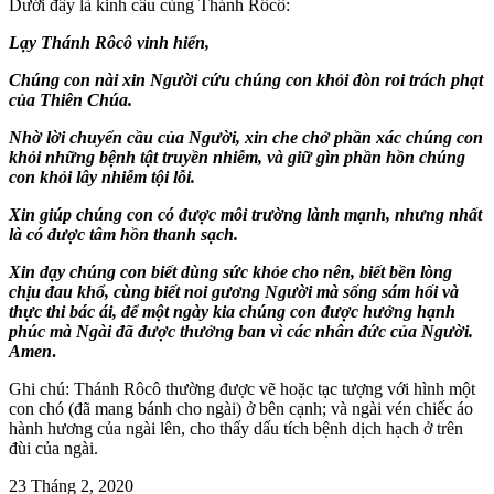
Dưới đây là kinh cầu cùng Thánh Rôcô:
Lạy Thánh Rôcô vinh hiển,
Chúng con nài xin Người cứu chúng con khỏi đòn roi trách phạt
của Thiên Chúa.
Nhờ lời chuyển cầu của Người, xin che chở phần xác chúng con
khỏi những bệnh tật truyền nhiễm, và giữ gìn phần hồn chúng
con khỏi lây nhiễm tội lỗi.
Xin giúp chúng con có được môi trường lành mạnh, nhưng nhất
là có được tâm hồn thanh sạch.
Xin dạy chúng con biết dùng sức khỏe cho nên, biết bền lòng
chịu đau khổ, cùng biết noi gương Người mà sống sám hối và
thực thi bác ái, để một ngày kia chúng con được hưởng hạnh
phúc mà Ngài đã được thưởng ban vì các nhân đức của Người.
Amen
.
Ghi chú: Thánh Rôcô thường được vẽ hoặc tạc tượng với hình một
con chó (đã mang bánh cho ngài) ở bên cạnh; và ngài vén chiếc áo
hành hương của ngài lên, cho thấy dấu tích bệnh dịch hạch ở trên
đùi của ngài.
23 Tháng 2, 2020