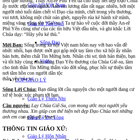
trên quê hương. Thầy An-rê Phú Yên đã cho thấy nét đẹp Đạo Chúa
Giáo hội Việt Nam
ấy trước mặt mọi người. Anh em lương dân rất ngạc nhiên, bởi một
người nhỏ tuổi dám chết vì Đạo của mình, chết trong yêu thương,
vui tươi, không một chút oán ghét, nguyền rủa kẻ hành xử mình,
miệng văng vẳng tên “Giê-su.” Ta tự hào về cuộc đời thầy An-rê
Giáo xứ Tân Định
Phú Yên cũng như của các tín hữu Việt đầu tiên, và ghi khắc Lời
Chúa dạy: “Hãy yêu kẻ thù.”
Sống Đạo
Mời Bạn:
Sống trong xã hội Việt nam hôm nay với bao vấn đề
nhức nhối, bạn được mời gọi góp một tay làm cho xã hội ấy nhân
bản hơn, thêm chất Tin Mừng hơn. Nhân chi sơ, tính bản thiện, bạn
Video
và tôi hãy cùng nhau sống Đạo Yêu thương của Chúa Giê-su, làm
cho tinh thần Tin Mừng thấm vào đời sống, phục hồi sự thiện tâm
nơi tâm hồn con người dân tộc
thân yêu của ta.
LỚP GIÁO LÝ
Sống Lời Chúa:
Bạn dâng lời cầu nguyện cho một người đang cư
xử tệ hoặc xúc phạm tới bạn.
Giáo Lý Thiếu Nhi
Cầu nguyện:
Lạy Chúa Giê-Su, con mong ước mọi người yêu
thương nhau. Xin giúp con thể hiện nét đẹp Đạo Chúa nơi những
anh em con gặp gỡ. Amen.
Giáo Lý Dự Tòng
THÔNG TIN GIÁO XỨ:
Giáo Lý Hôn Nhân