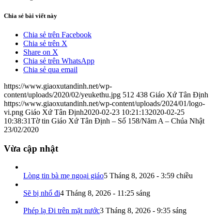
Chia sẻ bài viết này
Chia sẻ trên Facebook
Chia sẻ trên X
Share on X
Chia sẻ trên WhatsApp
Chia sẻ qua email
https://www.giaoxutandinh.net/wp-
content/uploads/2020/02/yeukethu.jpg
512
438
Giáo Xứ Tân Định
https://www.giaoxutandinh.net/wp-content/uploads/2024/01/logo-
vi.png
Giáo Xứ Tân Định
2020-02-23 10:21:13
2020-02-25
10:38:31
Tờ tin Giáo Xứ Tân Định – Số 158/Năm A – Chúa Nhật
23/02/2020
Vừa cập nhật
Lòng tin bà mẹ ngoại giáo
5 Tháng 8, 2026 - 3:59 chiều
Sẽ bị nhổ đi
4 Tháng 8, 2026 - 11:25 sáng
Phép lạ Đi trên mặt nước
3 Tháng 8, 2026 - 9:35 sáng