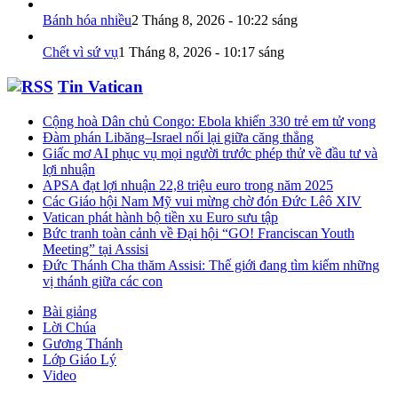
Bánh hóa nhiều
2 Tháng 8, 2026 - 10:22 sáng
Chết vì sứ vụ
1 Tháng 8, 2026 - 10:17 sáng
Tin Vatican
Cộng hoà Dân chủ Congo: Ebola khiến 330 trẻ em tử vong
Đàm phán Libăng–Israel nối lại giữa căng thẳng
Giấc mơ AI phục vụ mọi người trước phép thử về đầu tư và
lợi nhuận
APSA đạt lợi nhuận 22,8 triệu euro trong năm 2025
Các Giáo hội Nam Mỹ vui mừng chờ đón Đức Lêô XIV
Vatican phát hành bộ tiền xu Euro sưu tập
Bức tranh toàn cảnh về Đại hội “GO! Franciscan Youth
Meeting” tại Assisi
Đức Thánh Cha thăm Assisi: Thế giới đang tìm kiếm những
vị thánh giữa các con
Bài giảng
Lời Chúa
Gương Thánh
Lớp Giáo Lý
Video