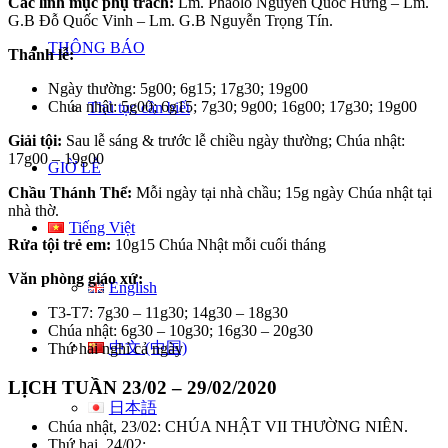
Các linh mục phụ trách:
Lm. Phaolô Nguyễn Quốc Hưng – Lm.
G.B Đỗ Quốc Vinh – Lm. G.B Nguyễn Trọng Tín.
THÔNG BÁO
Thánh lễ:
Ngày thường: 5g00; 6g15; 17g30; 19g00
Chúa nhật: 5g00; 6g15; 7g30; 9g00; 16g00; 17g30; 19g00
Thủ tục cần biết
Giải tội:
Sau lễ sáng & trước lễ chiều ngày thường; Chúa nhật:
17g00 – 19g00
GIỜ LỄ
Chầu Thánh Thể:
Mỗi ngày tại nhà chầu; 15g ngày Chúa nhật tại
nhà thờ.
Tiếng Việt
Rửa tội trẻ em:
10g15 Chúa Nhật mỗi cuối tháng
Văn phòng giáo xứ:
English
T3-T7: 7g30 – 11g30; 14g30 – 18g30
Chúa nhật: 6g30 – 10g30; 16g30 – 20g30
中文 (中国)
Thứ hai nghỉ cả ngày
LỊCH TUẦN 23/02 – 29/02/2020
日本語
Chúa nhật, 23/02: CHÚA NHẬT VII THƯỜNG NIÊN.
Thứ hai, 24/02: