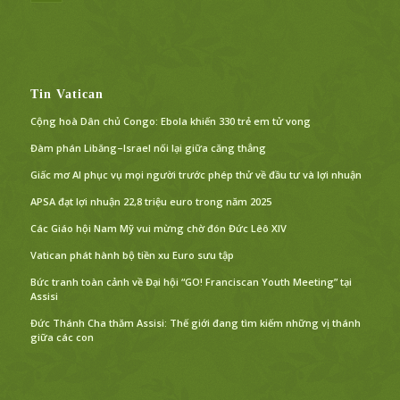
Tin Vatican
Cộng hoà Dân chủ Congo: Ebola khiến 330 trẻ em tử vong
Đàm phán Libăng–Israel nối lại giữa căng thẳng
Giấc mơ AI phục vụ mọi người trước phép thử về đầu tư và lợi nhuận
APSA đạt lợi nhuận 22,8 triệu euro trong năm 2025
Các Giáo hội Nam Mỹ vui mừng chờ đón Đức Lêô XIV
Vatican phát hành bộ tiền xu Euro sưu tập
Bức tranh toàn cảnh về Đại hội “GO! Franciscan Youth Meeting” tại
Assisi
Đức Thánh Cha thăm Assisi: Thế giới đang tìm kiếm những vị thánh
giữa các con