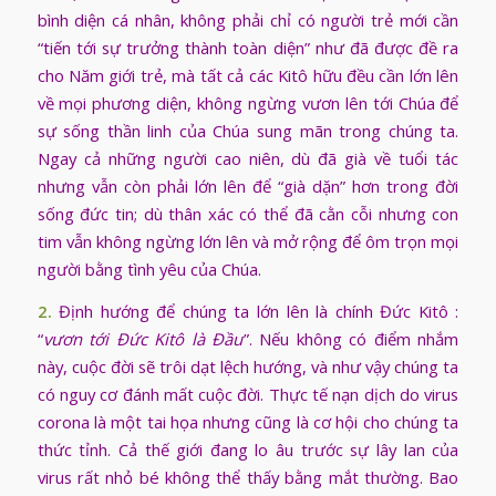
bình diện cá nhân, không phải chỉ có người trẻ mới cần
“tiến tới sự trưởng thành toàn diện” như đã được đề ra
cho Năm giới trẻ, mà tất cả các Kitô hữu đều cần lớn lên
về mọi phương diện, không ngừng vươn lên tới Chúa để
sự sống thần linh của Chúa sung mãn trong chúng ta.
Ngay cả những người cao niên, dù đã già về tuổi tác
nhưng vẫn còn phải lớn lên để “già dặn” hơn trong đời
sống đức tin; dù thân xác có thể đã cằn cỗi nhưng con
tim vẫn không ngừng lớn lên và mở rộng để ôm trọn mọi
người bằng tình yêu của Chúa.
2.
Định hướng để chúng ta lớn lên là chính Đức Kitô :
“
vươn tới Đức Kitô là Đầu
”. Nếu không có điểm nhắm
này, cuộc đời sẽ trôi dạt lệch hướng, và như vậy chúng ta
có nguy cơ đánh mất cuộc đời. Thực tế nạn dịch do virus
corona là một tai họa nhưng cũng là cơ hội cho chúng ta
thức tỉnh. Cả thế giới đang lo âu trước sự lây lan của
virus rất nhỏ bé không thể thấy bằng mắt thường. Bao