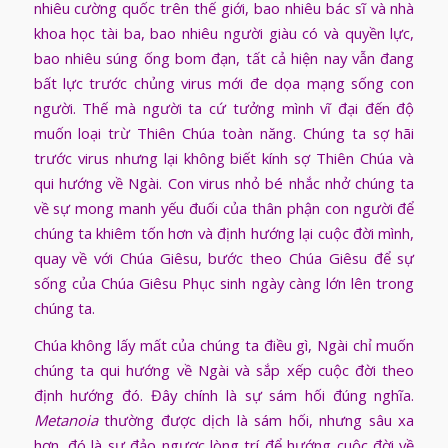
nhiêu cường quốc trên thế giới, bao nhiêu bác sĩ và nhà
khoa học tài ba, bao nhiêu người giàu có và quyền lực,
bao nhiêu súng ống bom đạn, tất cả hiện nay vẫn đang
bất lực trước chủng virus mới đe dọa mạng sống con
người. Thế mà người ta cứ tưởng mình vĩ đại đến độ
muốn loại trừ Thiên Chúa toàn năng. Chúng ta sợ hãi
trước virus nhưng lại không biết kính sợ Thiên Chúa và
qui hướng về Ngài. Con virus nhỏ bé nhắc nhở chúng ta
về sự mong manh yếu đuối của thân phận con người để
chúng ta khiêm tốn hơn và định hướng lại cuộc đời mình,
quay về với Chúa Giêsu, bước theo Chúa Giêsu để sự
sống của Chúa Giêsu Phục sinh ngày càng lớn lên trong
chúng ta.
Chúa không lấy mất của chúng ta điều gì, Ngài chỉ muốn
chúng ta qui hướng về Ngài và sắp xếp cuộc đời theo
định hướng đó. Đây chính là sự sám hối đúng nghĩa.
Metanoia
thường được dịch là sám hối, nhưng sâu xa
hơn, đó là sự đảo ngược lòng trí để hướng cuộc đời về