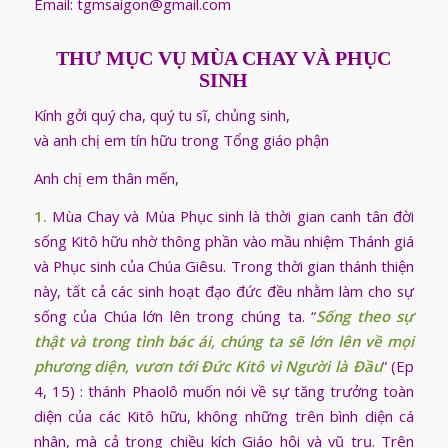
Email: tgmsaigon@gmail.com
THƯ MỤC VỤ MÙA CHAY VÀ PHỤC
SINH
Kính gởi quý cha, quý tu sĩ, chủng sinh,
và anh chị em tín hữu trong Tổng giáo phận
Anh chị em thân mến,
1.
Mùa Chay và Mùa Phục sinh là thời gian canh tân đời
sống Kitô hữu nhờ thông phần vào mầu nhiệm Thánh giá
và Phục sinh của Chúa Giêsu. Trong thời gian thánh thiện
này, tất cả các sinh hoạt đạo đức đều nhằm làm cho sự
sống của Chúa lớn lên trong chúng ta. “
Sống theo sự
thật và trong tình bác ái, chúng ta sẽ lớn lên về mọi
phương diện, vươn tới Đức Kitô vì Người là Đầu
” (Ep
4, 15) : thánh Phaolô muốn nói về sự tăng trưởng toàn
diện của các Kitô hữu, không những trên bình diện cá
nhân, mà cả trong chiều kích Giáo hội và vũ trụ. Trên