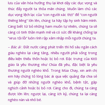
lưu của văn hóa hưởng thụ lại khơi dậy các dục vọng và
thúc đẩy người ta thỏa mãn chúng. Muốn làm chủ các
dục vọng lệch lạc của “con người xác thịt” để “con người
thiêng liêng” lớn lên, chúng ta hãy tập hy sinh hãm mình.
Càng biết từ bỏ những ham muốn tự nhiên, chúng ta sẽ
càng có tinh thần mạnh mẽ và có sức đề kháng chống lại
“virus tội lỗi” luôn rình rập xâm nhập mỗi người chúng ta.
–
Bác ái
: Đất nước càng phát triển thì hố sâu ngăn cách
giàu nghèo lại càng tăng, nhiều người phải sống trong
điều kiện thiếu thốn hoặc bị bỏ rơi. Đặc trưng của Kitô
giáo là yêu thương như Chúa đã yêu, đặc biệt là yêu
thương người nghèo khổ. Trong Mùa Chay, xin anh chị
em hãy chứng tỏ lòng bác ái qua việc quảng đại chia sẻ
và giúp đỡ những người nghèo khổ, bệnh tật, gặp
nghịch cảnh hoặc bị bỏ rơi. Càng cho đi, chúng ta càng
được lớn lên; ngược lại, càng ích kỷ, chúng ta lại càng
nghèo nàn và nhỏ bé.