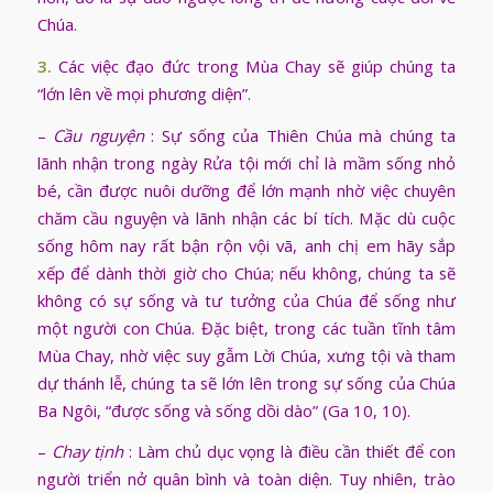
Chúa.
3.
Các việc đạo đức trong Mùa Chay sẽ giúp chúng ta
“lớn lên về mọi phương diện”.
–
Cầu nguyện
: Sự sống của Thiên Chúa mà chúng ta
lãnh nhận trong ngày Rửa tội mới chỉ là mầm sống nhỏ
bé, cần được nuôi dưỡng để lớn mạnh nhờ việc chuyên
chăm cầu nguyện và lãnh nhận các bí tích. Mặc dù cuộc
sống hôm nay rất bận rộn vội vã, anh chị em hãy sắp
xếp để dành thời giờ cho Chúa; nếu không, chúng ta sẽ
không có sự sống và tư tưởng của Chúa để sống như
một người con Chúa. Đặc biệt, trong các tuần tĩnh tâm
Mùa Chay, nhờ việc suy gẫm Lời Chúa, xưng tội và tham
dự thánh lễ, chúng ta sẽ lớn lên trong sự sống của Chúa
Ba Ngôi, “được sống và sống dồi dào” (Ga 10, 10).
–
Chay tịnh
: Làm chủ dục vọng là điều cần thiết để con
người triển nở quân bình và toàn diện. Tuy nhiên, trào