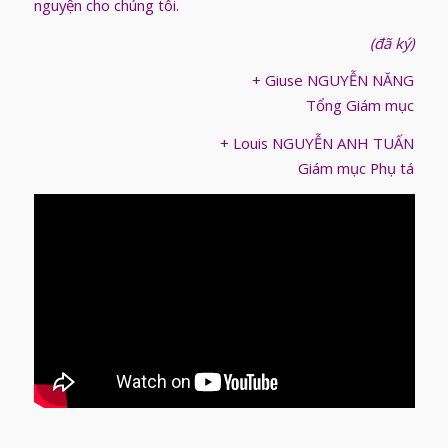
nguyện cho chúng tôi.
(đã ký)
+ Giuse NGUYỄN NĂNG
Tổng Giám mục
+ Louis NGUYỄN ANH TUẤN
Giám mục Phụ tá