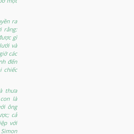
 bờ một
uyền ra
i rằng:
được gì
lưới và
giờ các
nh đến
i chiếc
à thưa
 con là
với ông
ợc; cả
ệp với
 Simon