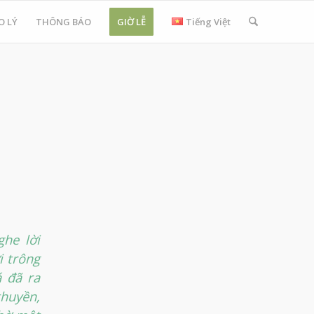
O LÝ
THÔNG BÁO
GIỜ LỄ
Tiếng Việt
he lời
i trông
á đã ra
thuyền,