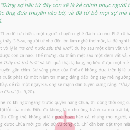
 “Đừng sợ hãi: từ đây con sẽ là kẻ chinh phục người t
ác ông đưa thuyền vào bờ, và đã từ bỏ mọi sự mà 
.
Theo lẽ tự nhiên, một người chuyên nghề đánh cá như Phê-rô h
g thầy Giê-su, người từ nhỏ đến lớn làm nghề thợ mộc, lại đề nghị
t vô lý là
“ra chỗ nước sâu thả lưới”,
dù họ sau một đêm vất vả 
được con cá nào. Thế nhưng, dù thấm mệt sau một đêm vất vả,
ời Thầy mà thả lưới”
và kết quả thật lạ lùng, họ kéo được một mẻ 
uyền gần chìm. Sự vâng phục của Phê-rô không dựa trên lý lẽ t
à xuất phát từ một niềm tin mang dáng dấp lòng say mê ngưỡn
hầy, để rồi một ngày kia, ông sẽ mạnh dạn tuyên xưng rằng:
“Thầy
ên Chúa”
(Lc 9,20).
hê-rô khi ngỡ ngàng trước quyền năng Chúa, thì đồng thời ông c
tội lỗi của mình. Điều đó không làm cho ông tránh xa mà trái lại,
ữa. Cũng thế, không ai là người hoàn hảo cả, nhưng mọi người, dù
ng được Chúa mời gọi vào sứ vụ tông đồ. Chỉ cần bạn đặt trọn ni