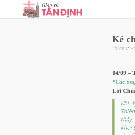
Kẻ c
LỜI CHÚA M
04/09 – 
“Các ông
Lời Chúa
Khi ấ
Thiên
thấy 
khỏi 