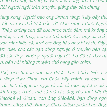
n đó của ông Simon, và Người xin ông đưa ra khỏi
 Rồi Người ngồi trên thuyền, giảng dạy dân chúng.
iảng xong, Người bảo ông Simon rằng: “Hãy đẩy th
ước sâu và thả lưới bắt cá”. Ông Simon thưa Ngườ
 Thầy, chúng con đã cực nhọc suốt đêm mà không 
nhưng vì lời Thầy, con sẽ thả lưới”. Các ông đã thả 
ược rất nhiều cá; lưới các ông hầu như bị rách. Bấy 
àm hiệu cho các bạn đồng nghiệp ở thuyền bên cạ
đỡ các ông. Những người này tới, họ đổ cá đầy ha
n, đến nỗi những thuyền chở nặng gần chìm.
 thế, ông Simon sụp lạy dưới chân Chúa Giêsu v
 rằng: “Lạy Chúa, xin Chúa hãy tránh xa con, vì
 tội lỗi”. Ông kinh ngạc và tất cả mọi người ở đó 
kinh ngạc trước mẻ cá mà các ông vừa mới bắt đư
iacôbê và Gioan, con ông Giêbêđê, bạn đồng nghi
Simon cũng thế. Nhưng Chúa Giêsu phán bảo ông