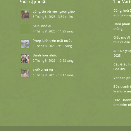
Vừa cập nhật
Tin Vati
Cộng hoà D
Lòng tin bà mẹ ngoại giáo
em tử von
5 Tháng 8, 2026 - 3:59 chiều
Đàm phán L
Sẽ bị nhổ đi
thẳng
4 Tháng 8, 2026 - 11:25 sáng
Giấc mơ AI
Phép lạ Đi trên mặt nước
thử về đầu 
3 Tháng 8, 2026 - 9:35 sáng
APSA đạt l
Bánh hóa nhiều
2025
2 Tháng 8, 2026 - 10:22 sáng
Các Giáo 
Lêô XIV
Chết vì sứ vụ
1 Tháng 8, 2026 - 10:17 sáng
Vatican ph
Bức tranh 
Franciscan
Đức Thánh 
tìm kiếm n