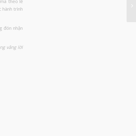
 mà theo lẽ
 hành trình
g đón nhận
ng vâng lời