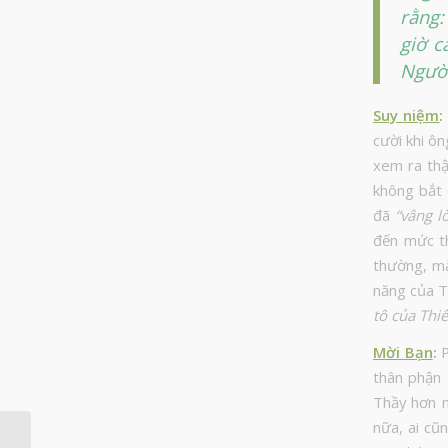
rằng:
giờ c
Người
Suy niệm
:
cười khi ôn
xem ra thậ
không bắt 
đã
“vâng l
đến mức th
thường, m
năng của T
tô của Thi
Mời Bạn
:
P
thân phận 
Thầy hơn n
nữa, ai cũ