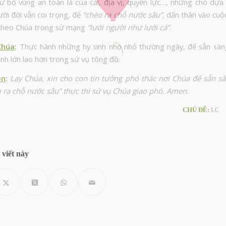
từ bỏ vùng an toàn là của cải, địa vị, quyền lực…, những chỗ dựa
ời đời vẫn coi trọng, để
“chèo ra chỗ nước sâu”,
dấn thân vào cuộc
theo Chúa trong sứ mạng
“lưới người như lưới cá”.
Chúa
:
Thực hành những hy sinh nho nhỏ thường ngày, để sẵn sàn
nh lớn lao hơn trong sứ vụ tông đồ.
ện
:
Lạy Chúa, xin cho con tin tưởng phó thác nơi Chúa để sẵn sà
 ra chỗ nước sâu” thực thi sứ vụ Chúa giao phó.
Amen.
CHỦ ĐỀ:
LC
 viết này