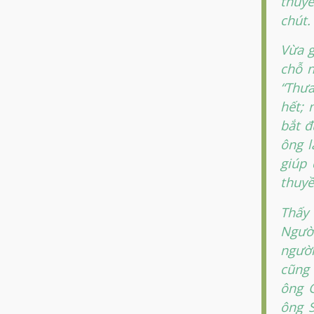
thuyề
chút.
Vừa g
chỗ n
“Thưa
hết; 
bắt đ
ông l
giúp 
thuyề
Thấy
Người
người
cũng 
ông G
ông 