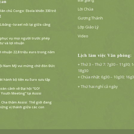
Bài giảng
can
Lời Chúa
ân chủ Congo: Ebola khiến 330 trẻ
g
Gương Thánh
ibăng–Israel nối lại giữa căng
Lớp Giáo Lý
Video
 phục vụ mọi người trước phép
tư và lợi nhuận
ợi nhuận 22,8 triệu euro trong năm
Lịch làm việc Văn phòng:
+ Thứ 3 – Thứ 7: 7g30 – 11g30; 
hội Nam Mỹ vui mừng chờ đón Đức
18g30
+ Chúa nhật: 6g30 – 10g30; 16g
át hành bộ tiền xu Euro sưu tập
+ Thứ hai nghỉ cả ngày
toàn cảnh về Đại hội “GO!
 Youth Meeting” tại Assisi
Cha thăm Assisi: Thế giới đang
hững vị thánh giữa các con