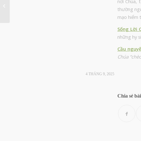
nơi Chúa, 
Tôn lên, hạ xuống
thường ngư
mạo hiểm 
Sống Lời 
những hy si
Cầu nguy
Chúa “chèo
4 THÁNG 9, 2025
Chia sẻ bài