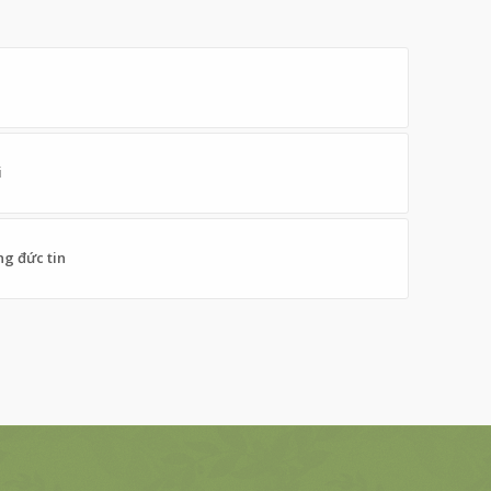
i
g đức tin