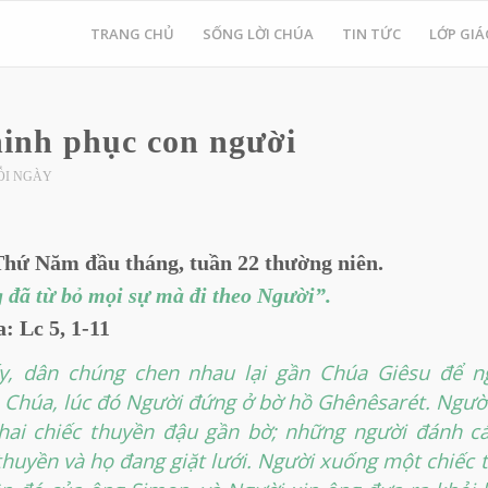
TRANG CHỦ
SỐNG LỜI CHÚA
TIN TỨC
LỚP GIÁ
hinh phục con người
ỖI NGÀY
Thứ Năm đầu tháng, tuần 22 thường niên.
 đã từ bỏ mọi sự mà đi theo Người”.
: Lc 5, 1-11
y, dân chúng chen nhau lại gần Chúa Giêsu để ng
 Chúa, lúc đó Người đứng ở bờ hồ Ghênêsarét. Ngườ
hai chiếc thuyền đậu gần bờ; những người đánh c
thuyền và họ đang giặt lưới. Người xuống một chiếc 