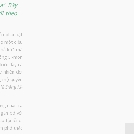
a”. Bấy
đi theo
ẳn phải bật
 họ một điều
thả lưới mà
 ông Si-mon
lưới đầy cá
ự nhiên đời
g mộ quyền
 là Đấng Ki-
ũng nhận ra
 gắn bó với
 tội lỗi đi
ềm phó thác