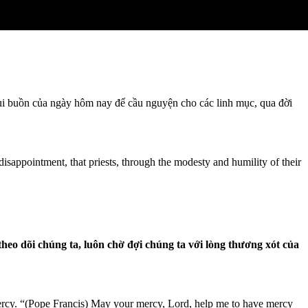
 vui buồn của ngày hôm nay để cầu nguyện cho các linh mục, qua đời
disappointment, that priests, through the modesty and humility of their
heo dõi chúng ta, luôn chờ đợi chúng ta với lòng thương xót của
mercy. “(Pope Francis) May your mercy, Lord, help me to have mercy