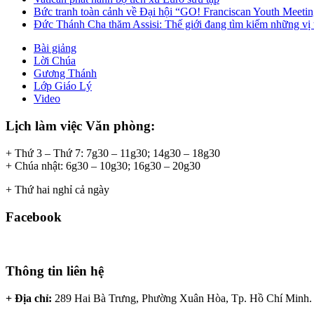
Bức tranh toàn cảnh về Đại hội “GO! Franciscan Youth Meeting
Đức Thánh Cha thăm Assisi: Thế giới đang tìm kiếm những vị 
Bài giảng
Lời Chúa
Gương Thánh
Lớp Giáo Lý
Video
Lịch làm việc Văn phòng:
+ Thứ 3 – Thứ 7: 7g30 – 11g30; 14g30 – 18g30
+ Chúa nhật: 6g30 – 10g30; 16g30 – 20g30
+ Thứ hai nghỉ cả ngày
Facebook
Thông tin liên hệ
+ Địa chỉ:
289 Hai Bà Trưng, Phường Xuân Hòa, Tp. Hồ Chí Minh.