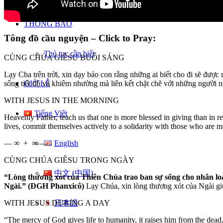
THÔNG BÁO
Tông đồ cầu nguyện – Click to Pray:
Thủ tục cần biết
CÙNG CHÚA GIÊSU BUỔI SÁNG
Lạy Cha trên trời, xin dạy bảo con rằng những ai biết cho đi sẽ đượ
GIỜ LỄ
sống tiết độ và khiêm nhường mà liên kết chặt chẽ với những người n
WITH JESUS IN THE MORNING
Tiếng Việt
Heavenly Father, teach us that one is more blessed in giving than in re
lives, commit themselves actively to a solidarity with those who are 
English
— ∞ + ∞ —
CÙNG CHÚA GIÊSU TRONG NGÀY
中文 (中国)
“Lòng thương xót của Thiên Chúa trao ban sự sống cho nhân loại,
Ngài.” (ĐGH Phanxicô)
Lạy Chúa, xin lòng thương xót của Ngài gi
日本語
WITH JESUS DURING A DAY
“The mercy of God gives life to humanity, it raises him from the de