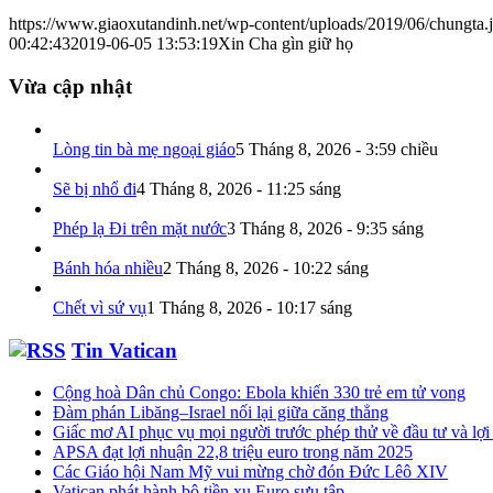
https://www.giaoxutandinh.net/wp-content/uploads/2019/06/chungta.
00:42:43
2019-06-05 13:53:19
Xin Cha gìn giữ họ
Vừa cập nhật
Lòng tin bà mẹ ngoại giáo
5 Tháng 8, 2026 - 3:59 chiều
Sẽ bị nhổ đi
4 Tháng 8, 2026 - 11:25 sáng
Phép lạ Đi trên mặt nước
3 Tháng 8, 2026 - 9:35 sáng
Bánh hóa nhiều
2 Tháng 8, 2026 - 10:22 sáng
Chết vì sứ vụ
1 Tháng 8, 2026 - 10:17 sáng
Tin Vatican
Cộng hoà Dân chủ Congo: Ebola khiến 330 trẻ em tử vong
Đàm phán Libăng–Israel nối lại giữa căng thẳng
Giấc mơ AI phục vụ mọi người trước phép thử về đầu tư và lợi
APSA đạt lợi nhuận 22,8 triệu euro trong năm 2025
Các Giáo hội Nam Mỹ vui mừng chờ đón Đức Lêô XIV
Vatican phát hành bộ tiền xu Euro sưu tập