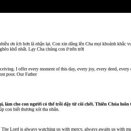
c nhiều ơn ích hơn là nhận lại. Con xin dâng lên Cha mọi khoảnh khắc
ghèo khổ nhất. Lạy Cha chúng con ở trên trời
ceiving. I offer every moment of this day, every joy, every deed, every 
most poor. Our Father
 làm cho con người có thể trỗi dậy từ cõi chết. Thiên Chúa luôn t
úp con biết thương xót tha nhân.
ad. The Lord is always watching us with mercy, always awaits us with 