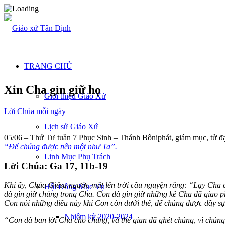
TRANG CHỦ
Xin Cha gìn giữ họ
Giới thiệu Giáo Xứ
Lời Chúa mỗi ngày
Lịch sử Giáo Xứ
05/06 – Thứ Tư tuần 7 Phục Sinh – Thánh Bôniphát, giám mục, tử đ
“Để chúng được nên một như Ta”.
Linh Mục Phụ Trách
Lời Chúa: Ga 17, 11b-19
Khi ấy, Chúa Giêsu ngước mắt lên trời cầu nguyện rằng: “Lạy Cha 
Hội Đồng Mục Vụ
đã gìn giữ chúng trong Cha. Con đã gìn giữ những kẻ Cha đã giao p
Con nói những điều này khi Con còn dưới thế, để chúng được đầy sự
Nhiệm kỳ 2020-2024
“Con đã ban lời Cha cho chúng, và thế gian đã ghét chúng, vì chúng