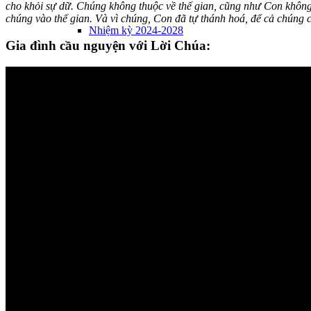
cho khỏi sự dữ. Chúng không thuộc về thế gian, cũng như Con không 
chúng vào thế gian. Và vì chúng, Con đã tự thánh hoá, để cả chúng 
Nhiệm kỳ 2024-2028
Gia đình cầu nguyện với Lời Chúa:
Liên hệ
SỐNG LỜI CHÚA
Lời Chúa mỗi ngày
Bài giảng
TIN TỨC
Giáo hội Hoàn Vũ