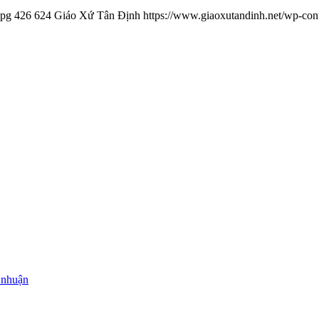
jpg
426
624
Giáo Xứ Tân Định
https://www.giaoxutandinh.net/wp-con
 nhuận