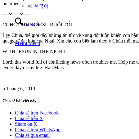
on others.
한국어
— ∞ + ∞ —
Tìm kiếm
CÙNG CHÚA GIÊSU BUỔI TỐI
Lạy Chúa, thế giới đầy những tin tức về xung đột luôn khiến con bận
quang vĩ đại hơn của Ngài. Xin cho con biết làm theo ý Chúa mỗi n
Menu
Menu
WITH JESUS IN THE NIGHT
Lord, this world full of conflicting news often troubles me. Help me t
every day of my life. Hail Mary
5 Tháng 6, 2019
Chia sẻ bài viết này
Chia sẻ trên Facebook
Chia sẻ trên X
Share on X
Chia sẻ trên WhatsApp
Chia sẻ qua email