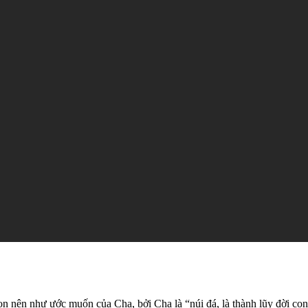
n nên như ước muốn của Cha, bởi Cha là “núi đá, là thành lũy đời con