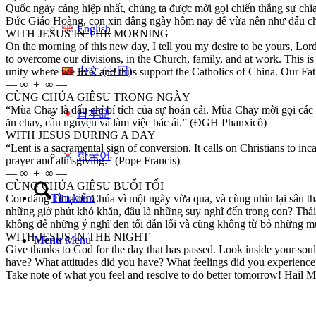
Quốc ngày càng hiệp nhất, chúng ta được mời gọi chiến thắng sự ch
Đức Giáo Hoàng, con xin dâng ngày hôm nay để vừa nên như dấu chỉ
English
WITH JESUS IN THE MORNING
On the morning of this new day, I tell you my desire to be yours, Lo
to overcome our divisions, in the Church, family, and at work. This is
中文 (中国)
unity where we live, and thus support the Catholics of China. Our F
— ∞ + ∞ —
CÙNG CHÚA GIÊSU TRONG NGÀY
“Mùa Chay là dấu chỉ bí tích của sự hoán cải. Mùa Chay mời gọi các 
日本語
ăn chay, cầu nguyện và làm việc bác ái.” (ĐGH Phanxicô)
WITH JESUS DURING A DAY
“Lent is a sacramental sign of conversion. It calls on Christians to inc
한국어
prayer and almsgiving.” (Pope Francis)
— ∞ + ∞ —
CÙNG CHÚA GIÊSU BUỔI TỐI
Tìm kiếm
Con dâng lời tạ ơn Chúa vì một ngày vừa qua, và cùng nhìn lại sâu
những giờ phút khó khăn, đâu là những suy nghĩ đến trong con? Thái
không để những ý nghĩ đen tối dẫn lối và cũng không từ bỏ những mụ
WITH JESUS IN THE NIGHT
Menu
Menu
Give thanks to God for the day that has passed. Look inside your so
have? What attitudes did you have? What feelings did you experience
Take note of what you feel and resolve to do better tomorrow! Hail