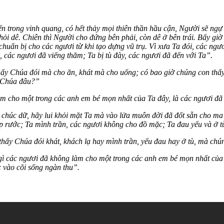
trong vinh quang, có hết thảy mọi thiên thần hầu cận, Người sẽ ngự 
khỏi dê. Chiên thì Người cho đứng bên phải, còn dê ở bên trái. Bấy g
huẩn bị cho các ngươi từ khi tạo dựng vũ trụ. Vì xưa Ta đói, các ngươ
 các ngươi đã viếng thăm; Ta bị tù đày, các ngươi đã đến với Ta”.
hấy Chúa đói mà cho ăn, khát mà cho uống; có bao giờ chúng con thấy
g Chúa đâu?”
àm cho một trong các anh em bé mọn nhất của Ta đây, là các ngươi đã
chúc dữ, hãy lui khỏi mặt Ta mà vào lửa muôn đời đã đốt sẵn cho ma 
ếp rước; Ta mình trần, các ngươi không cho đồ mặc; Ta đau yếu và ở t
thấy Chúa đói khát, khách lạ hay mình trần, yếu đau hay ở tù, mà c
 gì các ngươi đã không làm cho một trong các anh em bé mọn nhất của
 vào cõi sống ngàn thu”.