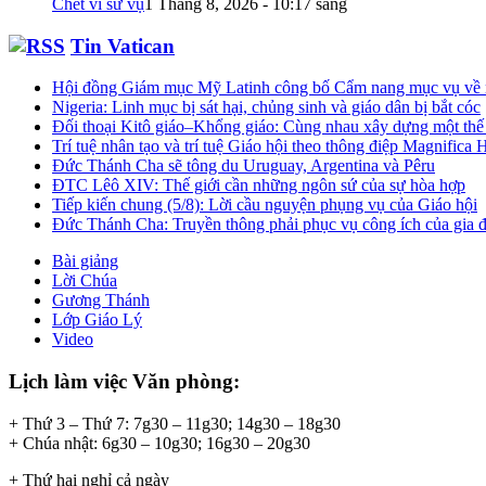
Chết vì sứ vụ
1 Tháng 8, 2026 - 10:17 sáng
Tin Vatican
Hội đồng Giám mục Mỹ Latinh công bố Cẩm nang mục vụ về 
Nigeria: Linh mục bị sát hại, chủng sinh và giáo dân bị bắt cóc
Đối thoại Kitô giáo–Khổng giáo: Cùng nhau xây dựng một thế 
Trí tuệ nhân tạo và trí tuệ Giáo hội theo thông điệp Magnifica
Đức Thánh Cha sẽ tông du Uruguay, Argentina và Pêru
ĐTC Lêô XIV: Thế giới cần những ngôn sứ của sự hòa hợp
Tiếp kiến chung (5/8): Lời cầu nguyện phụng vụ của Giáo hội
Đức Thánh Cha: Truyền thông phải phục vụ công ích của gia đ
Bài giảng
Lời Chúa
Gương Thánh
Lớp Giáo Lý
Video
Lịch làm việc Văn phòng:
+ Thứ 3 – Thứ 7: 7g30 – 11g30; 14g30 – 18g30
+ Chúa nhật: 6g30 – 10g30; 16g30 – 20g30
+ Thứ hai nghỉ cả ngày