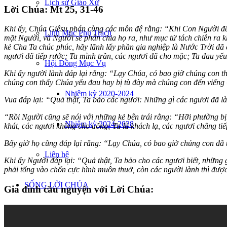
Lịch sử Giáo Xứ
Lời Chúa: Mt 25, 31-46
Khi ấy, Chúa Giêsu phán cùng các môn đệ rằng: “Khi Con Người đến 
Linh Mục Phụ Trách
mặt Người, và Người sẽ phân chia họ ra, như mục tử tách chiên ra 
kẻ Cha Ta chúc phúc, hãy lãnh lấy phần gia nghiệp là Nước Trời đã c
ngươi đã tiếp rước; Ta mình trần, các ngươi đã cho mặc; Ta đau yếu,
Hội Đồng Mục Vụ
Khi ấy người lành đáp lại rằng: “Lạy Chúa, có bao giờ chúng con t
chúng con thấy Chúa yếu đau hay bị tù đày mà chúng con đến viến
Nhiệm kỳ 2020-2024
Vua đáp lại: “Quả thật, Ta bảo các ngươi: Những gì các ngươi đã l
“Rồi Người cũng sẽ nói với những kẻ bên trái rằng: “Hỡi phường bị 
Nhiệm kỳ 2024-2028
khát, các ngươi không cho uống; Ta là khách lạ, các ngươi chẳng ti
Bấy giờ họ cũng đáp lại rằng: “Lạy Chúa, có bao giờ chúng con đã 
Liên hệ
Khi ấy Người đáp lại: “Quả thật, Ta bảo cho các ngươi biết, những
phải tống vào chốn cực hình muôn thuở, còn các người lành thì được
SỐNG LỜI CHÚA
Gia đình cầu nguyện với Lời Chúa:
Lời Chúa mỗi ngày