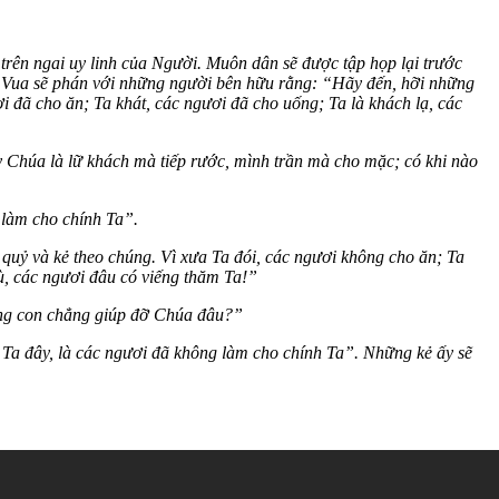
trên ngai uy linh của Người. Muôn dân sẽ được tập họp lại trước
iờ Vua sẽ phán với những người bên hữu rằng: “Hãy đến, hỡi những
i đã cho ăn; Ta khát, các ngươi đã cho uống; Ta là khách lạ, các
 Chúa là lữ khách mà tiếp rước, mình trần mà cho mặc; có khi nào
 làm cho chính Ta”.
quỷ và kẻ theo chúng. Vì xưa Ta đói, các ngươi không cho ăn; Ta
ù, các ngươi đâu có viếng thăm Ta!”
húng con chẳng giúp đỡ Chúa đâu?”
 Ta đây, là các ngươi đã không làm cho chính Ta”. Những kẻ ấy sẽ