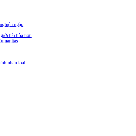
nghiện ngập
giới hài hòa hơn
 Humanitas
ình nhân loại