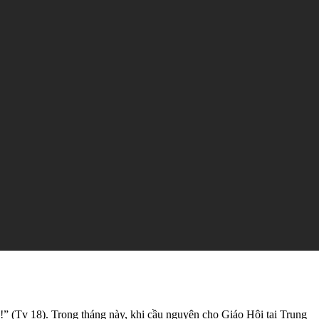
!” (Tv 18). Trong tháng này, khi cầu nguyện cho Giáo Hội tại Trung