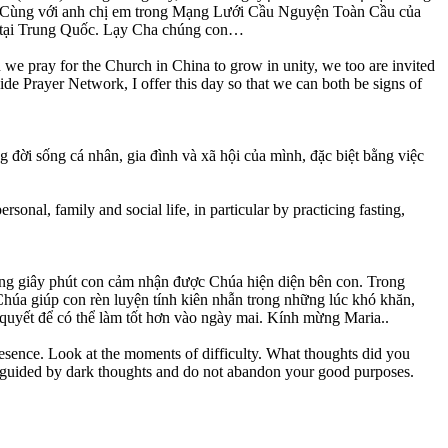
àng! Cùng với anh chị em trong Mạng Lưới Cầu Nguyện Toàn Cầu của
i tại Trung Quốc. Lạy Cha chúng con…
we pray for the Church in China to grow in unity, we too are invited
ide Prayer Network, I offer this day so that we can both be signs of
đời sống cá nhân, gia đình và xã hội của mình, đặc biệt bằng việc
rsonal, family and social life, in particular by practicing fasting,
ững giây phút con cảm nhận được Chúa hiện diện bên con. Trong
húa giúp con rèn luyện tính kiên nhẫn trong những lúc khó khăn,
 quyết để có thể làm tốt hơn vào ngày mai. Kính mừng Maria..
sence. Look at the moments of difficulty. What thoughts did you
e guided by dark thoughts and do not abandon your good purposes.