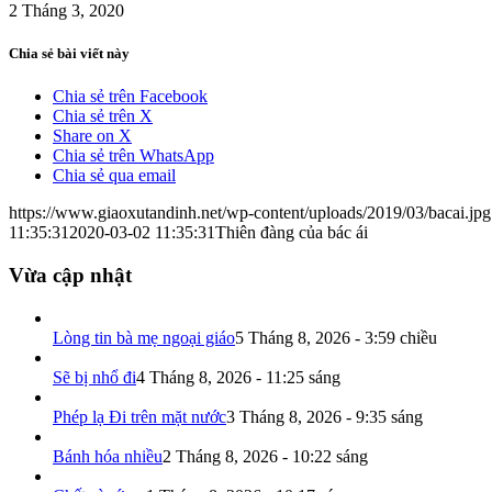
2 Tháng 3, 2020
Chia sẻ bài viết này
Chia sẻ trên Facebook
Chia sẻ trên X
Share on X
Chia sẻ trên WhatsApp
Chia sẻ qua email
https://www.giaoxutandinh.net/wp-content/uploads/2019/03/bacai.jpg
11:35:31
2020-03-02 11:35:31
Thiên đàng của bác ái
Vừa cập nhật
Lòng tin bà mẹ ngoại giáo
5 Tháng 8, 2026 - 3:59 chiều
Sẽ bị nhổ đi
4 Tháng 8, 2026 - 11:25 sáng
Phép lạ Đi trên mặt nước
3 Tháng 8, 2026 - 9:35 sáng
Bánh hóa nhiều
2 Tháng 8, 2026 - 10:22 sáng