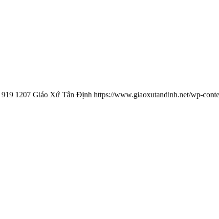
919
1207
Giáo Xứ Tân Định
https://www.giaoxutandinh.net/wp-conte