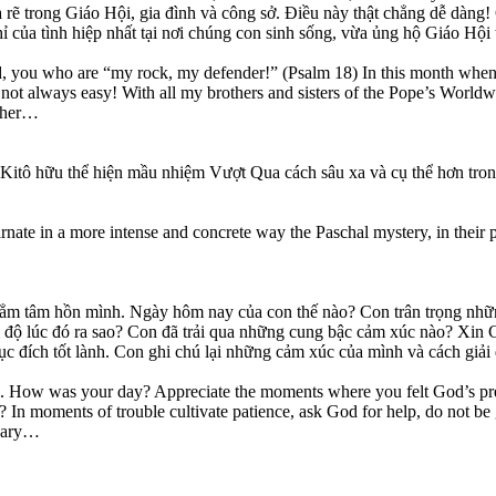
ia rẽ trong Giáo Hội, gia đình và công sở. Điều này thật chẳng dễ d
 của tình hiệp nhất tại nơi chúng con sinh sống, vừa ủng hộ Giáo Hộ
rd, you who are “my rock, my defender!” (Psalm 18) In this month when 
 not always easy! With all my brothers and sisters of the Pope’s Worldw
ather…
Kitô hữu thể hiện mầu nhiệm Vượt Qua cách sâu xa và cụ thể hơn trong 
arnate in a more intense and concrete way the Paschal mystery, in their pe
 thẳm tâm hồn mình. Ngày hôm nay của con thế nào? Con trân trọng nh
 độ lúc đó ra sao? Con đã trải qua những cung bậc cảm xúc nào? Xin C
c đích tốt lành. Con ghi chú lại những cảm xúc của mình và cách giải
ul. How was your day? Appreciate the moments where you felt God’s pre
? In moments of trouble cultivate patience, ask God for help, do not b
 Mary…