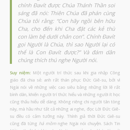
chính Ðavít được Chúa Thánh Thần soi
sáng đã nói: Thiên Chúa đã phán cùng
Chúa tôi rằng: “Con hãy ngồi bên hữu
Cha, cho đến khi Cha đặt các kẻ thù
con làm bệ dưới chân con”. Chính Ðavít
gọi Người là Chúa, thì sao Người lại có
thể là Con Ðavít được?” Và đám dân
chúng thích thú nghe Người nói.
Suy niệm
:
Một người trí thức sau khi gia nhập Công
giáo đã chia sẻ: anh rất thán phục Đức Giê-su, bởi vì
Ngài nói về những việc cao siêu bằng những lời lẽ rất
bình dân, khiến người trí thức hiểu và những người ít học
cũng thấu hiểu dễ dàng. Không riêng chi người tân tòng
này, mà hầu như tất cả những ai nghe, đọc Lời Đức Giê-
su đều có cảm tưởng này. Thính giả thời Đức Giê-su
cũng đã từng
há mồm
nghe Ngài nói chuyện. Sách Tin