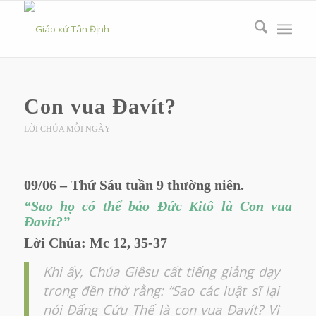
Con vua Ðavít?
LỜI CHÚA MỖI NGÀY
09/06 – Thứ Sáu tuần 9 thường niên.
“Sao họ có thể bảo Ðức Kitô là Con vua
Ðavít?”
Lời Chúa: Mc 12, 35-37
Khi ấy, Chúa Giêsu cất tiếng giảng dạy
trong đền thờ rằng: “Sao các luật sĩ lại
nói Ðấng Cứu Thế là con vua Ðavít? Vì