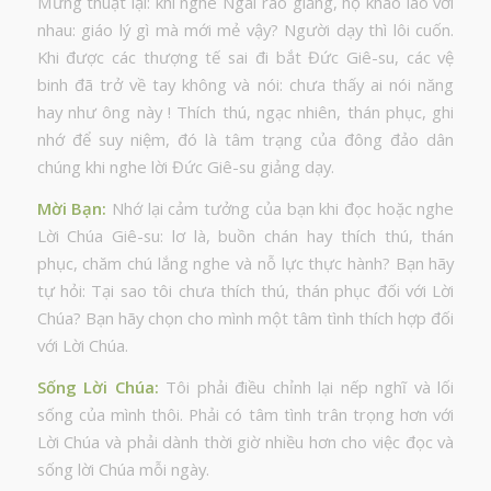
Mừng thuật lại: khi nghe Ngài rao giảng, họ kháo láo với
nhau: giáo lý gì mà mới mẻ vậy? Người dạy thì lôi cuốn.
Khi được các thượng tế sai đi bắt Đức Giê-su, các vệ
binh đã trở về tay không và nói: chưa thấy ai nói năng
hay như ông này ! Thích thú, ngạc nhiên, thán phục, ghi
nhớ để suy niệm, đó là tâm trạng của đông đảo dân
chúng khi nghe lời Đức Giê-su giảng dạy.
Mời Bạn
:
Nhớ lại cảm tưởng của bạn khi đọc hoặc nghe
Lời Chúa Giê-su: lơ là, buồn chán hay thích thú, thán
phục, chăm chú lắng nghe và nỗ lực thực hành? Bạn hãy
tự hỏi: Tại sao tôi chưa thích thú, thán phục đối với Lời
Chúa? Bạn hãy chọn cho mình một tâm tình thích hợp đối
với Lời Chúa.
Sống Lời Chúa
:
Tôi phải điều chỉnh lại nếp nghĩ và lối
sống của mình thôi. Phải có tâm tình trân trọng hơn với
Lời Chúa và phải dành thời giờ nhiều hơn cho việc đọc và
sống lời Chúa mỗi ngày.