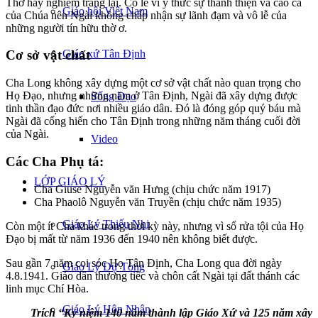
Thờ hay nghiêm trang lại. Có lẽ vì ý thức sự thánh thiện và cao cả
Giáo hội Việt Nam
của Chúa nên Ngài không chấp nhận sự lãnh đạm và vô lễ của
những người tín hữu thờ ơ.
Giáo xứ Tân Định
Cơ sở vật chất
Cha Long không xây dựng một cơ sở vật chất nào quan trọng cho
Họ Đạo, nhưng những năm ở Tân Định, Ngài đã xây dựng được
Sống Đạo
tinh thần đạo đức nơi nhiều giáo dân. Đó là đóng góp quý báu mà
Ngài đã cống hiến cho Tân Định trong những năm tháng cuối đời
của Ngài.
Video
Các Cha Phụ tá:
LỚP GIÁO LÝ
Cha Giuse Nguyễn văn Hưng (chịu chức năm 1917)
Cha Phaolô Nguyễn văn Truyền (chịu chức năm 1935)
Giáo Lý Thiếu Nhi
Còn một ít Cha khác trong thời kỳ này, nhưng vì sổ rửa tội của Họ
Đạo bị mất từ năm 1936 đến 1940 nên không biết được.
Sau gần 7 năm coi sóc Họ Tân Định, Cha Long qua đời ngày
Giáo Lý Dự Tòng
4.8.1941. Giáo dân thương tiếc và chôn cất Ngài tại đất thánh các
linh mục Chí Hòa.
Giáo Lý Hôn Nhân
Trích “Kỷ niệm 140 năm thành lập Giáo Xứ và 125 năm xây