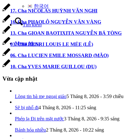
한국어
17. Cha NICOLAS HUỲNH VĂN NGHI
16. Cha PHAOLÔ NGUYỄN VĂN VÀNG
Tìm kiếm
13. Cha GIOAN BAOTIXITA NGUYỄN BÁ TÒNG
Menu
Menu
03. Cha HENRI LOUIS LE MÉE (LỄ)
06. Cha LUCIEN EMILE MOSSARD (MÃO)
10. Cha YVES MARIE GUILLOU (DU)
Vừa cập nhật
Lòng tin bà mẹ ngoại giáo
5 Tháng 8, 2026 - 3:59 chiều
Sẽ bị nhổ đi
4 Tháng 8, 2026 - 11:25 sáng
Phép lạ Đi trên mặt nước
3 Tháng 8, 2026 - 9:35 sáng
Bánh hóa nhiều
2 Tháng 8, 2026 - 10:22 sáng