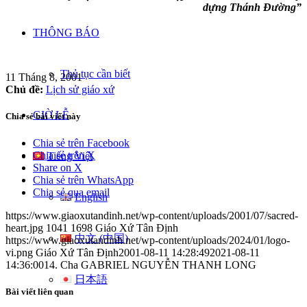
dựng Thánh Đường”
THÔNG BÁO
Thủ tục cần biết
11 Tháng 8, 2001
Chủ đề:
Lịch sử giáo xứ
GIỜ LỄ
Chia sẻ bài viết này
Chia sẻ trên Facebook
Chia sẻ trên X
Tiếng Việt
Share on X
Chia sẻ trên WhatsApp
Chia sẻ qua email
English
https://www.giaoxutandinh.net/wp-content/uploads/2001/07/sacred-
heart.jpg
1041
1698
Giáo Xứ Tân Định
中文 (中国)
https://www.giaoxutandinh.net/wp-content/uploads/2024/01/logo-
vi.png
Giáo Xứ Tân Định
2001-08-11 14:28:49
2021-08-11
14:36:00
14. Cha GABRIEL NGUYỄN THANH LONG
日本語
Bài viết liên quan