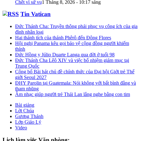
Chết vì sứ vụ
1 Tháng 8, 2026 - 10:17 sáng
Tin Vatican
Đức Thánh Cha: Truyền thông phải phục vụ công ích của gia
đình nhân loại
Hai thánh tích của thánh Phêrô đến Đông Flores
Hội nghị Panama kêu gọi bảo vệ cộng đồng người khiếm
thính
Đức Hồng y Júlio Duarte Langa qua đời ở tuổi 98
Đức Thánh Cha Lêô XIV và việc bổ nhiệm giám mục tại
Trung Quốc
Công bố Bài hát chủ đề chính thức của Đại hội Giới trẻ Thế
giới Seoul 2027
ĐHY Parolin tại Guatemala: Nói không với bất bình đẳng và
tham nhũng
Âm nhạc giúp người trẻ Thái Lan lắng nghe bằng con tim
Bài giảng
Lời Chúa
Gương Thánh
Lớp Giáo Lý
Video
Lịch làm việc Văn phòng: