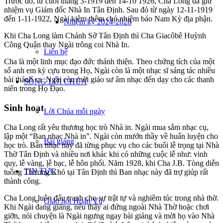
Trước đó, từ cuối tháng 3-1919 đến 14-10 1926, Cha Long đã giữ
nhiệm vụ Giám đốc Nhà In Tân Định. Sau đó từ ngày 12-11-1919
đến 1-11-1922, Ngài kiêm thêm chủ nhiệm báo Nam Kỳ địa phận.
Nhiệm kỳ 2024-2028
Khi Cha Long làm Chánh Sở Tân Định thì Cha Giacôbê Huỳnh
Công Quận thay Ngài trông coi Nhà In.
Liên hệ
Cha là một linh mục đạo đức thánh thiện. Theo chứng tích của một
số anh em kỳ cựu trong Họ, Ngài còn là một nhạc sĩ sáng tác nhiều
bài thánh ca. Ngài còn mời giáo sư âm nhạc đến dạy cho các thanh
SỐNG LỜI CHÚA
niên trong Họ Đạo.
Sinh hoạt
Lời Chúa mỗi ngày
Cha Long rất yêu thương học trò Nhà in. Ngài mua sắm nhạc cụ,
lập một “Ban nhạc Nhà in”. Ngài còn mướn thầy về huấn luyện cho
Bài giảng
học trò. Ban nhạc này đã từng phục vụ cho các buổi lễ trọng tại Nhà
Thờ Tân Định và nhiều nơi khác khi có những cuộc lễ như: vinh
quy, lễ vàng, lễ bạc, lễ hôn phối. Năm 1928, khi Cha J.B. Tòng diễn
TIN TỨC
tuồng Thương Khó tại Tân Định thì Ban nhạc này đã trợ giúp rất
thành công.
Cha Long luôn đấu tranh cho sự trật tự và nghiêm túc trong nhà thờ.
Giáo hội Hoàn Vũ
Khi Ngài đang giảng, nếu thấy ai đứng ngoài Nhà Thờ hoặc chơi
giỡn, nói chuyện là Ngài ngưng ngay bài giảng và mời họ vào Nhà